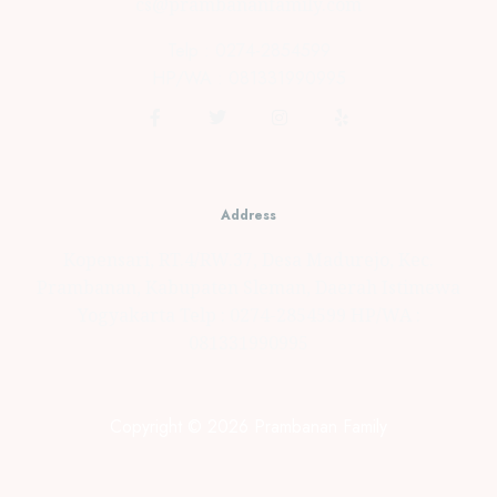
cs@prambananfamily.com
Telp : 0274-2854599
HP/WA : 081331990995
Address
Kopensari, RT.4/RW.37, Desa Madurejo, Kec.
Prambanan, Kabupaten Sleman, Daerah Istimewa
Yogyakarta Telp : 0274-2854599 HP/WA :
081331990995
Copyright © 2026 Prambanan Family