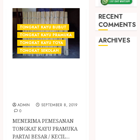
RECENT
COMMENTS
TONGKAT KAYU BUBUT
TONGKAT KAYU PRAMUKA
ARCHIVES
TONGKAT KAYU TOYA
TONGKAT SEKOLAH
May 2026
December
JUAL TONGKAT
2025
KAYU PRAMUKA
March 2025
TERMURAH DI
September
SLEMAN
2024
August 2024
ADMIN
SEPTEMBER 8, 2019
February 2024
0
January 2024
MENERIMA PEMESANAN
December
TONGKAT KAYU PRAMUKA
2023
PARTAI BESAR / KECIL...