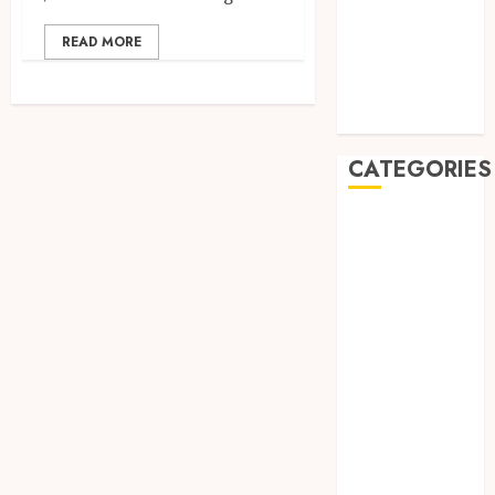
May 2019
January 2019
READ MORE
November
2018
October 2018
CATEGORIES
BADUT SULAP
ULTAH ANAK
BAHAN KIMIA
BELAH KAYU
JOGJA
BERAS
ORGANIK
RMK
BERAS
PREMIUM