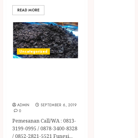
April 2023
March 2023
READ MORE
February 2023
December
2021
June 2021
May 2021
Uncategorized
April 2021
August 2020
JUAL ARANG
February 2020
BATOK KELAPA
January 2020
TERMURAH DI
November
2019
SLEMAN
October 2019
ADMIN
SEPTEMBER 6, 2019
September
0
2019
Pemesanan Call/WA : 0813-
August 2019
3199-0995 / 0878-3400-8328
July 2019
/ 0852-2821-5521 Fungsi...