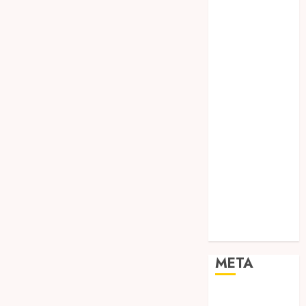
TEBANG
POHON JOGJA
TONGKAT
KAYU BUBUT
TONGKAT
KAYU
PRAMUKA
TONGKAT
KAYU TOYA
TONGKAT
PRAMUKA
TONGKAT
SEKOLAH
Uncategorized
META
Log in