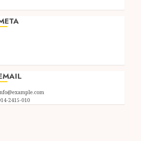
Uncategorized
META
Log in
Entries feed
Comments feed
WordPress.org
EMAIL
info@example.com
014-2415-010