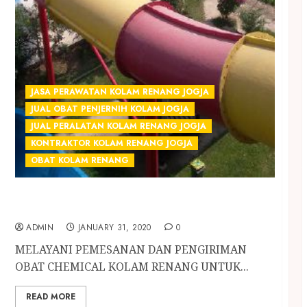
JASA PERAWATAN KOLAM RENANG JOGJA
JUAL OBAT PENJERNIH KOLAM JOGJA
JUAL PERALATAN KOLAM RENANG JOGJA
KONTRAKTOR KOLAM RENANG JOGJA
OBAT KOLAM RENANG
JUAL OBAT KIMIA UNTUK PERAWATAN AIR
KOLAM RENANG DI SLEMAN
ADMIN
JANUARY 31, 2020
0
MELAYANI PEMESANAN DAN PENGIRIMAN
OBAT CHEMICAL KOLAM RENANG UNTUK...
READ MORE