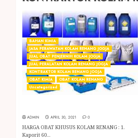
BAHAN KIMIA
JASA PERAWATAN KOLAM RENANG JOGJA
JUAL OBAT PENJERNIH KOLAM JOGJA
JUAL PERALATAN KOLAM RENANG JOGJA
KONTRAKTOR KOLAM RENANG JOGJA
OBAT KIMIA
OBAT KOLAM RENANG
Uncategorized
JUAL OBAT KIMIA PENJERNIH KOLAM
RENANG TERMURAH DI YOGYAKARTA
ADMIN
APRIL 30, 2021
0
HARGA OBAT KHUSUS KOLAM RENANG : 1.
Kaporit 60...