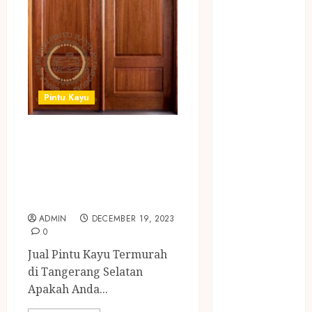
NASI
TUMPENG
OBAT KIMIA
OBAT KOLAM
RENANG
Omah Joglo
Pintu Kayu
PERAWAT
LANSIA
JUAL PINTU KAYU
PIJAT BAYI
TERMURAH DI
PRAMBANAN
TANGERANG
Pintu Kayu
SELATAN
PISAU DAPUR
RUMAH KAYU
ADMIN
DECEMBER 19, 2023
0
MURAH
saung bambu
Jual Pintu Kayu Termurah
SNACK BOX
di Tangerang Selatan
JOGJA
Apakah Anda...
SODA API