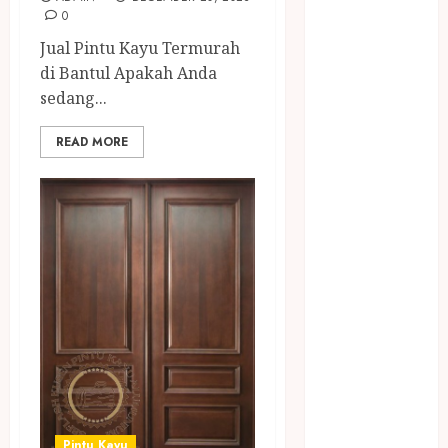
JUAL
0
PERALATAN
Jual Pintu Kayu Termurah
KOLAM
di Bantul Apakah Anda
RENANG
sedang...
JOGJA
JUAL WELID
READ MORE
DAUN NIPAH
Kawat
Harmonika
KERTAS
GESEK / ESEK
ESEK MOBIL
KONTRAKTOR
KOLAM
RENANG
JOGJA
LAYANAN
PIJAT BAYI
Pintu Kayu