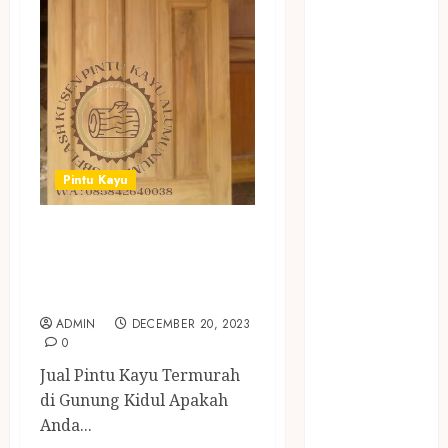
BIRO JASA
STNK
BIRO JASA
STNK JAWA
TENGAH
CELANA
SUNAT /
KHITAN
Pintu Kayu
CELANA
SUNAT
JUAL PINTU KAYU
KHITAN
TERMURAH DI
SAMSON
GUNUNG KIDUL
COUSTIC
ADMIN
DECEMBER 20, 2023
SODA
0
Gazebo
Jual Pintu Kayu Termurah
Bambu
di Gunung Kidul Apakah
Gazebo Kayu
Anda...
Jasa Angkut