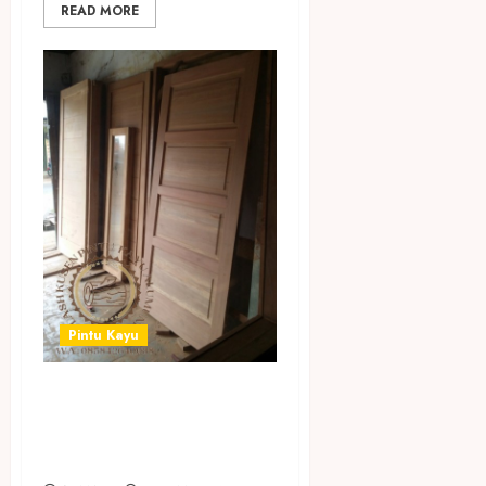
READ MORE
Pintu Kayu
JUAL PINTU KAYU
MURAH DI
JAKARTA UTARA