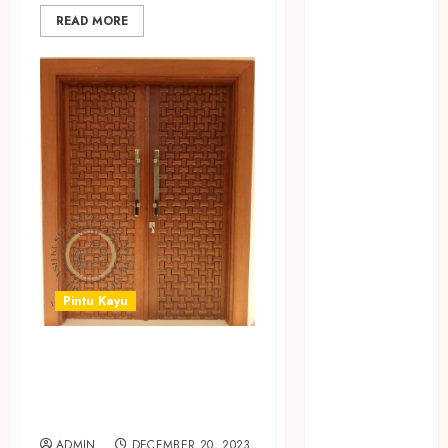
Jasa Buang
READ MORE
Puing
JASA
CLEANING
SERVICE
JASA
KONTRUKSI
JOGJA
JASA
PERAWATAN
KOLAM
RENANG
Pintu Kayu
JOGJA
JASA
SEDIA PINTU
PRAMURUKTI
KAYU MURAH DI
JUAL OBAT
PENJERNIH
BANTUL
KOLAM JOGJA
ADMIN
DECEMBER 20, 2023