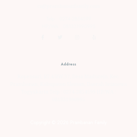
cs@prambananfamily.com
Telp : 0274-2854599
HP/WA : 081331990995
Address
Kopensari, RT.4/RW.37, Desa Madurejo, Kec.
Prambanan, Kabupaten Sleman, Daerah Istimewa
Yogyakarta Telp : 0274-2854599 HP/WA :
081331990995
Copyright © 2026 Prambanan Family