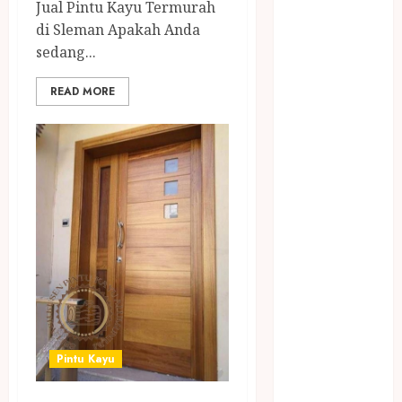
April 2023
Jual Pintu Kayu Termurah
March 2023
di Sleman Apakah Anda
February 2023
sedang...
December
READ MORE
2021
June 2021
May 2021
April 2021
August 2020
February 2020
January 2020
November
2019
October 2019
September
2019
Pintu Kayu
August 2019
July 2019