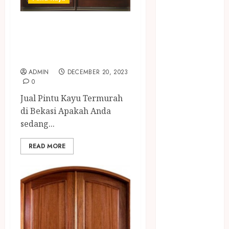
PANGGILAN
LAYANAN
JUAL PINTU KAYU
PIJAT URUT
TERMURAH DI
PANGGILAN
BEKASI
Lisplang Kayu
Ukir
ADMIN
DECEMBER 20, 2023
LOKER
0
PRAMURUKTI
Jual Pintu Kayu Termurah
LOWONGAN
di Bekasi Apakah Anda
KERJA JOGJA
sedang...
MC ULTAH
ANAK
READ MORE
MINYAK
WIJEN
BUMBU
MASAK
MINYAK
WIJEN RMK