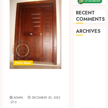
RECENT
COMMENTS
ARCHIVES
May 2026
December
2025
March 2025
Pintu Kayu
September
2024
JUAL PINTU KAYU
August 2024
MURAH DI
February 2024
SLEMAN
January 2024
December
ADMIN
DECEMBER 20, 2023
0
2023