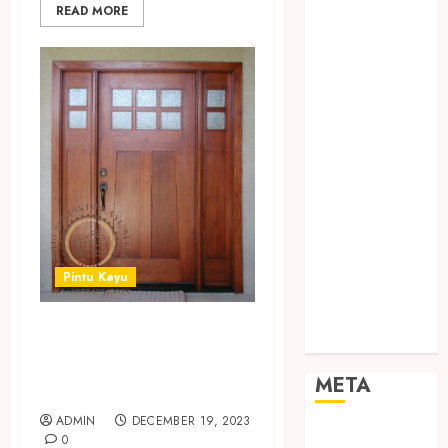
READ MORE
TEBANG
POHON JOGJA
TONGKAT
KAYU BUBUT
TONGKAT
KAYU
PRAMUKA
TONGKAT
KAYU TOYA
TONGKAT
PRAMUKA
Pintu Kayu
TONGKAT
SEKOLAH
SEDIA PINTU
Uncategorized
KAYU MURAH DI
META
TANGERANG
ADMIN
DECEMBER 19, 2023
Log in
0