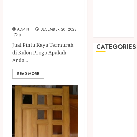
SEDIA PINTU
May 2019
January 2019
KAYU TERMURAH
November
DI KULON PROGO
2018
ADMIN
DECEMBER 20, 2023
October 2018
0
Jual Pintu Kayu Termurah
CATEGORIES
di Kulon Progo Apakah
Anda...
BADUT SULAP
ULTAH ANAK
READ MORE
BAHAN KIMIA
BELAH KAYU
JOGJA
BERAS
ORGANIK
RMK
BERAS
PREMIUM