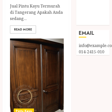
Entries feed
Jual Pintu Kayu Termurah
Comments
di Tangerang Apakah Anda
feed
sedang...
WordPress.org
READ MORE
EMAIL
info@example.c
014-2415-010
Pintu Kayu