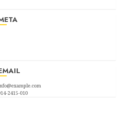
Uncategorized
META
Log in
Entries feed
Comments feed
WordPress.org
EMAIL
info@example.com
014-2415-010