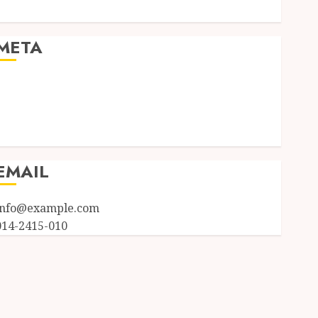
Uncategorized
META
Log in
Entries feed
Comments feed
WordPress.org
EMAIL
info@example.com
014-2415-010