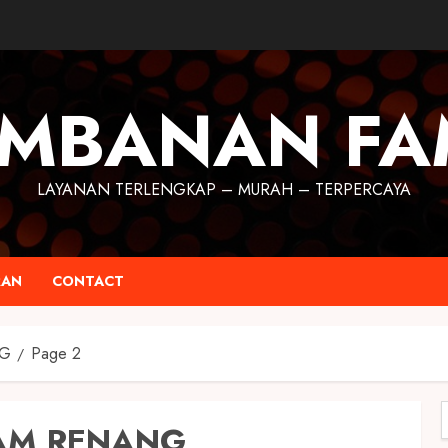
MBANAN FA
LAYANAN TERLENGKAP – MURAH – TERPERCAYA
RAN
CONTACT
NG
Page 2
AM RENANG