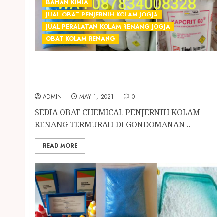
BAHAN KIMIA
JUAL OBAT PENJERNIH KOLAM JOGJA
JUAL PERALATAN KOLAM RENANG JOGJA
OBAT KOLAM RENANG
SEDIA OBAT CHEMICAL PENJERNIH KOLAM
RENANG TERMURAH DI GONDOMANAN
JOGJAKARTA
ADMIN
MAY 1, 2021
0
SEDIA OBAT CHEMICAL PENJERNIH KOLAM
RENANG TERMURAH DI GONDOMANAN...
READ MORE