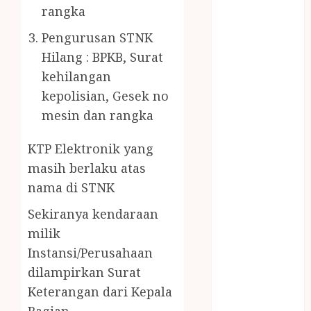
PENJERNIH
rangka
KOLAM JOGJA
Pengurusan STNK
JUAL
Hilang : BPKB, Surat
PERALATAN
KOLAM
kehilangan
RENANG
kepolisian, Gesek no
JOGJA
mesin dan rangka
JUAL WELID
DAUN NIPAH
KTP Elektronik yang
Kawat
masih berlaku atas
Harmonika
nama di STNK
KERTAS
Sekiranya kendaraan
GESEK / ESEK
ESEK MOBIL
milik
KONTRAKTOR
Instansi/Perusahaan
KOLAM
dilampirkan Surat
RENANG
Keterangan dari Kepala
JOGJA