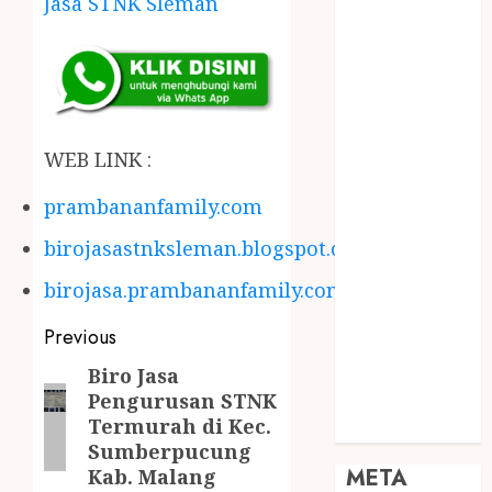
Jasa STNK Sleman
JOGJA
SODA API
TEBANG
POHON JOGJA
TONGKAT
KAYU BUBUT
WEB LINK :
TONGKAT
prambananfamily.com
KAYU
PRAMUKA
birojasastnksleman.blogspot.com
TONGKAT
birojasa.prambananfamily.com
KAYU TOYA
TONGKAT
Previous
PRAMUKA
TONGKAT
Biro Jasa
Pengurusan STNK
SEKOLAH
Termurah di Kec.
Uncategorized
Sumberpucung
META
Kab. Malang