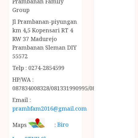
Prambanan Family
MINYAK
Group
WIJEN RMK
NASI
Jl Prambanan-piyungan
TUMPENG
km 4,5 Kopensari RT 4
OBAT KIMIA
RW 37 Madurejo
OBAT KOLAM
Prambanan Sleman DIY
RENANG
55572
Omah Joglo
PERAWAT
Telp : 0274-2854599
LANSIA
HP/WA :
PIJAT BAYI
087834008328/081331990995/085228215521
PRAMBANAN
Pintu Kayu
Email :
PISAU DAPUR
prambfam2016@gmail.com
RUMAH KAYU
MURAH
Maps
:
Biro
saung bambu
SNACK BOX