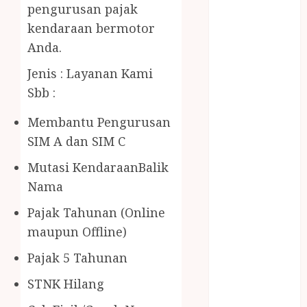
BERAS
pengurusan pajak
PREMIUM
kendaraan bermotor
BIRO JASA
Anda.
STNK
BIRO JASA
Jenis : Layanan Kami
STNK JAWA
Sbb :
TENGAH
Membantu Pengurusan
CELANA
SUNAT /
SIM A dan SIM C
KHITAN
Mutasi KendaraanBalik
CELANA
Nama
SUNAT
KHITAN
Pajak Tahunan (Online
SAMSON
maupun Offline)
COUSTIC
Pajak 5 Tahunan
SODA
Gazebo
STNK Hilang
Bambu