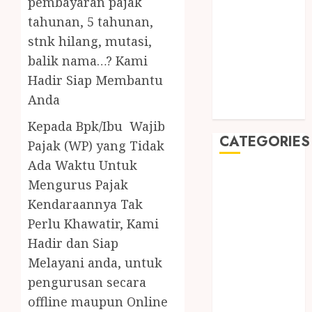
pembayaran pajak
August 2019
tahunan, 5 tahunan,
July 2019
May 2019
stnk hilang, mutasi,
January 2019
balik nama…? Kami
November
Hadir Siap Membantu
2018
Anda
October 2018
Kepada Bpk/Ibu Wajib
CATEGORIES
Pajak (WP) yang Tidak
Ada Waktu Untuk
BADUT SULAP
Mengurus Pajak
ULTAH ANAK
Kendaraannya Tak
BAHAN KIMIA
Perlu Khawatir, Kami
BELAH KAYU
Hadir dan Siap
JOGJA
Melayani anda, untuk
BERAS
ORGANIK
pengurusan secara
RMK
offline maupun Online