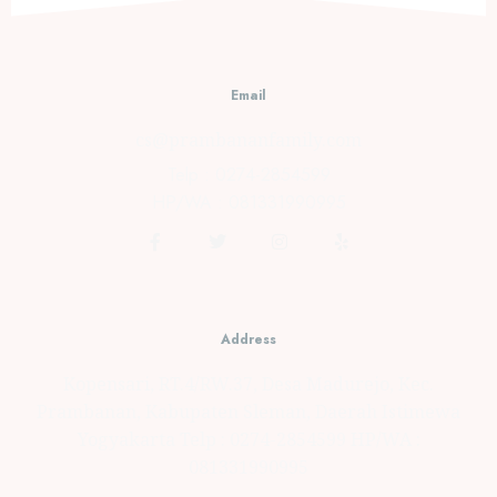
Kota
Bengkulu
JUNE 18,
Email
2021
0
cs@prambananfamily.com
Telp : 0274-2854599
HP/WA : 081331990995
Address
Kopensari, RT.4/RW.37, Desa Madurejo, Kec.
Prambanan, Kabupaten Sleman, Daerah Istimewa
Yogyakarta Telp : 0274-2854599 HP/WA :
081331990995