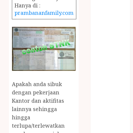
December
Hanya di :
2023
prambananfamily.com
April 2023
March 2023
February 2023
December
2021
June 2021
May 2021
April 2021
August 2020
February 2020
Apakah anda sibuk
January 2020
dengan pekerjaan
November
Kantor dan aktifitas
2019
lainnya sehingga
October 2019
hingga
September
terlupa/terlewatkan
2019