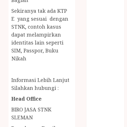
Bagian
LAYANAN
PIJAT BAYI
Sekiranya tak ada KTP
PANGGILAN
E yang sesuai dengan
LAYANAN
STNK,
contoh kasus
PIJAT URUT
dapat melampirkan
PANGGILAN
identitas lain seperti
Lisplang Kayu
SIM, Passpor, Buku
Ukir
Nikah
LOKER
PRAMURUKTI
LOWONGAN
Informasi Lebih Lanjut
KERJA JOGJA
Silahkan hubungi :
MC ULTAH
ANAK
Head Office
MINYAK
BIRO JASA STNK
WIJEN
BUMBU
SLEMAN
MASAK