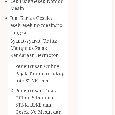
Cek Fisik/Gesek Nomor
Gazebo Kayu
Mesin
Jasa Angkut
Jasa Buang
Jual Kertas Gesek /
Puing
esek-esek no mesin/no
JASA
rangka
CLEANING
SERVICE
Syarat-syarat Untuk
JASA
Mengurus Pajak
KONTRUKSI
Kendaraan Bermotor :
JOGJA
JASA
Pengurusan Online
PERAWATAN
Pajak Tahunan cukup
KOLAM
foto STNK saja
RENANG
Pengurusan Pajak
JOGJA
Offline 5 tahunan :
JASA
PRAMURUKTI
STNK, BPKB dan
JUAL OBAT
Gesek No Mesin dan