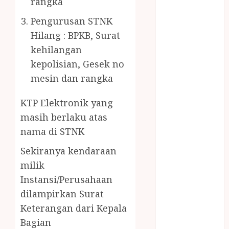
rangka
PENJERNIH
KOLAM JOGJA
Pengurusan STNK
JUAL
Hilang : BPKB, Surat
PERALATAN
kehilangan
KOLAM
kepolisian, Gesek no
RENANG
mesin dan rangka
JOGJA
JUAL WELID
KTP Elektronik yang
DAUN NIPAH
masih berlaku atas
Kawat
nama di STNK
Harmonika
KERTAS
Sekiranya kendaraan
GESEK / ESEK
milik
ESEK MOBIL
Instansi/Perusahaan
KONTRAKTOR
dilampirkan Surat
KOLAM
Keterangan dari Kepala
RENANG
Bagian
JOGJA