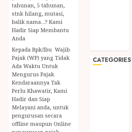
August 2019
tahunan, 5 tahunan,
July 2019
stnk hilang, mutasi,
May 2019
balik nama…? Kami
January 2019
Hadir Siap Membantu
November
Anda
2018
October 2018
Kepada Bpk/Ibu Wajib
Pajak (WP) yang Tidak
CATEGORIES
Ada Waktu Untuk
Mengurus Pajak
BADUT SULAP
ULTAH ANAK
Kendaraannya Tak
BAHAN KIMIA
Perlu Khawatir, Kami
BELAH KAYU
Hadir dan Siap
JOGJA
Melayani anda, untuk
BERAS
pengurusan secara
ORGANIK
offline maupun Online
RMK
pengurusan pajak