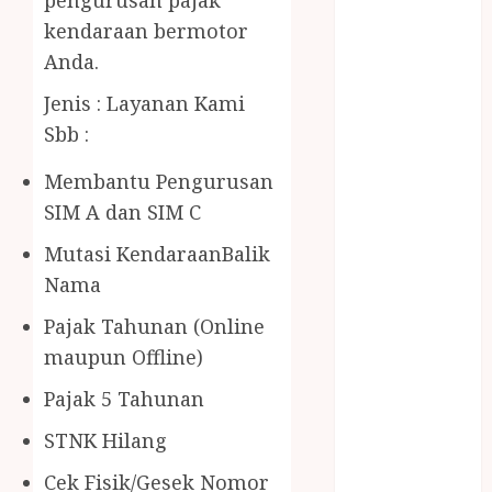
BERAS
kendaraan bermotor
PREMIUM
Anda.
BIRO JASA
STNK
Jenis : Layanan Kami
BIRO JASA
Sbb :
STNK JAWA
TENGAH
Membantu Pengurusan
CELANA
SIM A dan SIM C
SUNAT /
Mutasi KendaraanBalik
KHITAN
CELANA
Nama
SUNAT
Pajak Tahunan (Online
KHITAN
maupun Offline)
SAMSON
COUSTIC
Pajak 5 Tahunan
SODA
STNK Hilang
Gazebo
Bambu
Cek Fisik/Gesek Nomor