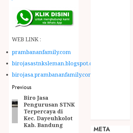
JOGJA
SODA API
TEBANG
POHON JOGJA
TONGKAT
WEB LINK :
KAYU BUBUT
TONGKAT
prambananfamily.com
KAYU
birojasastnksleman.blogspot.com
PRAMUKA
TONGKAT
birojasa.prambananfamily.com
KAYU TOYA
TONGKAT
Previous
PRAMUKA
Biro Jasa
TONGKAT
Pengurusan STNK
SEKOLAH
Terpercaya di
Uncategorized
Kec. Dayeuhkolot
Kab. Bandung
META