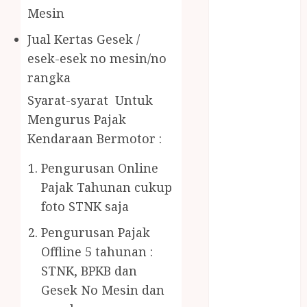
Gazebo Kayu
Mesin
Jasa Angkut
Jual Kertas Gesek /
Jasa Buang
Puing
esek-esek no mesin/no
JASA
rangka
CLEANING
Syarat-syarat Untuk
SERVICE
Mengurus Pajak
JASA
Kendaraan Bermotor :
KONTRUKSI
JOGJA
Pengurusan Online
JASA
Pajak Tahunan cukup
PERAWATAN
foto STNK saja
KOLAM
RENANG
Pengurusan Pajak
JOGJA
Offline 5 tahunan :
JASA
STNK, BPKB dan
PRAMURUKTI
Gesek No Mesin dan
JUAL OBAT