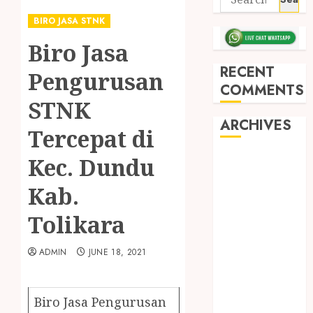
BIRO JASA STNK
Biro Jasa
RECENT
Pengurusan
COMMENTS
STNK
ARCHIVES
Tercepat di
Kec. Dundu
May 2026
December
Kab.
2025
March 2025
Tolikara
September
2024
ADMIN
JUNE 18, 2021
August 2024
February 2024
January 2024
Biro Jasa Pengurusan