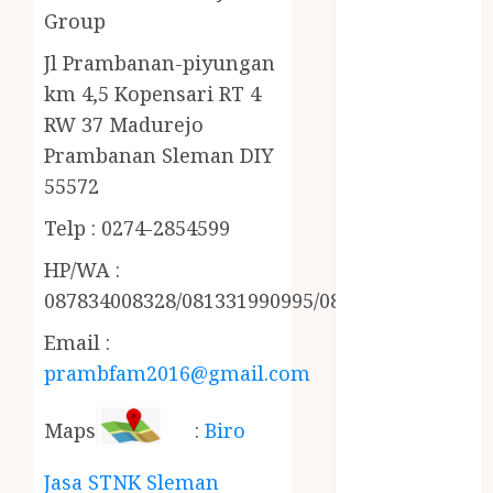
MINYAK
Group
WIJEN RMK
Jl Prambanan-piyungan
NASI
km 4,5 Kopensari RT 4
TUMPENG
RW 37 Madurejo
OBAT KIMIA
OBAT KOLAM
Prambanan Sleman DIY
RENANG
55572
Omah Joglo
Telp : 0274-2854599
PERAWAT
LANSIA
HP/WA :
PIJAT BAYI
087834008328/081331990995/085228215521
PRAMBANAN
Email :
Pintu Kayu
prambfam2016@gmail.com
PISAU DAPUR
RUMAH KAYU
MURAH
Maps
:
Biro
saung bambu
Jasa STNK Sleman
SNACK BOX