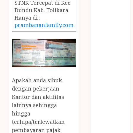
December
STNK Tercepat di Kec.
2023
Dundu Kab. Tolikara
April 2023
Hanya di :
March 2023
prambananfamily.com
February 2023
December
2021
June 2021
May 2021
April 2021
August 2020
Apakah anda sibuk
February 2020
dengan pekerjaan
January 2020
Kantor dan aktifitas
November
lainnya sehingga
2019
hingga
October 2019
September
terlupa/terlewatkan
2019
pembayaran pajak