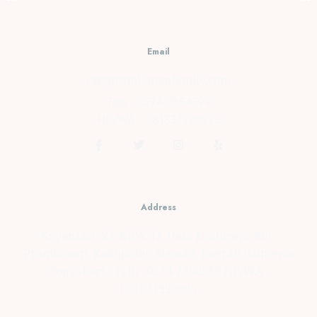
Bengkulu
JUNE 18,
Email
2021
0
cs@prambananfamily.com
Telp : 0274-2854599
HP/WA : 081331990995
Address
Kopensari, RT.4/RW.37, Desa Madurejo, Kec.
Prambanan, Kabupaten Sleman, Daerah Istimewa
Yogyakarta Telp : 0274-2854599 HP/WA :
081331990995