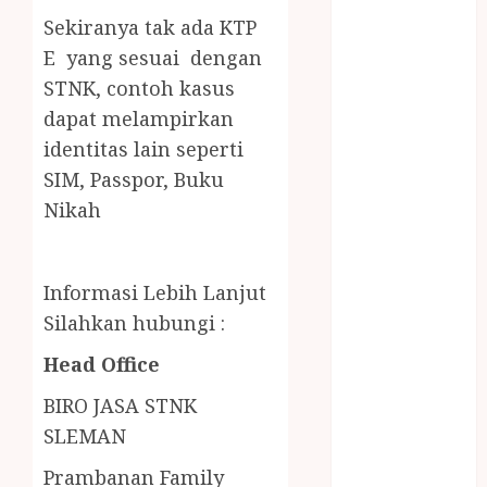
LAYANAN
Sekiranya tak ada KTP
PIJAT BAYI
E yang sesuai dengan
PANGGILAN
STNK,
contoh kasus
LAYANAN
dapat melampirkan
PIJAT URUT
identitas lain seperti
PANGGILAN
Lisplang Kayu
SIM, Passpor, Buku
Ukir
Nikah
LOKER
PRAMURUKTI
LOWONGAN
Informasi Lebih Lanjut
KERJA JOGJA
Silahkan hubungi :
MC ULTAH
Head Office
ANAK
MINYAK
BIRO JASA STNK
WIJEN
SLEMAN
BUMBU
MASAK
Prambanan Family