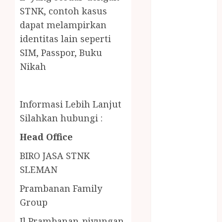
LAYANAN
STNK,
contoh kasus
PIJAT BAYI
dapat melampirkan
PANGGILAN
identitas lain seperti
LAYANAN
SIM, Passpor, Buku
PIJAT URUT
Nikah
PANGGILAN
Lisplang Kayu
Ukir
Informasi Lebih Lanjut
LOKER
PRAMURUKTI
Silahkan hubungi :
LOWONGAN
Head Office
KERJA JOGJA
MC ULTAH
BIRO JASA STNK
ANAK
SLEMAN
MINYAK
Prambanan Family
WIJEN
Group
BUMBU
MASAK
Jl Prambanan-piyungan