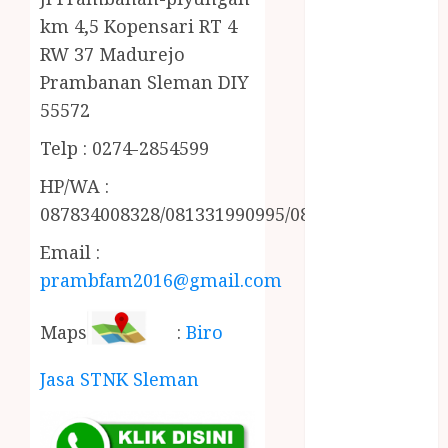
MINYAK
km 4,5 Kopensari RT 4
WIJEN RMK
RW 37 Madurejo
NASI
Prambanan Sleman DIY
TUMPENG
55572
OBAT KIMIA
OBAT KOLAM
Telp : 0274-2854599
RENANG
HP/WA :
Omah Joglo
087834008328/081331990995/085228215521
PERAWAT
LANSIA
Email :
PIJAT BAYI
prambfam2016@gmail.com
PRAMBANAN
Pintu Kayu
Maps
:
Biro
PISAU DAPUR
RUMAH KAYU
Jasa STNK Sleman
MURAH
saung bambu
SNACK BOX