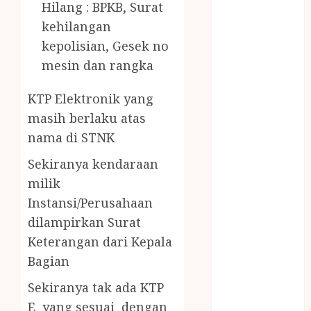
Hilang : BPKB, Surat
PENJERNIH
KOLAM JOGJA
kehilangan
JUAL
kepolisian, Gesek no
PERALATAN
mesin dan rangka
KOLAM
RENANG
KTP Elektronik yang
JOGJA
masih berlaku atas
JUAL WELID
nama di STNK
DAUN NIPAH
Kawat
Sekiranya kendaraan
Harmonika
milik
KERTAS
Instansi/Perusahaan
GESEK / ESEK
dilampirkan Surat
ESEK MOBIL
Keterangan dari Kepala
KONTRAKTOR
Bagian
KOLAM
RENANG
Sekiranya tak ada KTP
JOGJA
E yang sesuai dengan