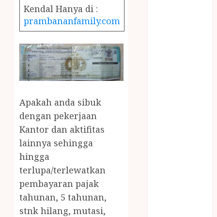
December
Kendal Hanya di :
2023
prambananfamily.com
April 2023
March 2023
February 2023
December
2021
June 2021
May 2021
Apakah anda sibuk
April 2021
dengan pekerjaan
August 2020
Kantor dan aktifitas
February 2020
lainnya sehingga
January 2020
hingga
November
terlupa/terlewatkan
2019
pembayaran pajak
October 2019
tahunan, 5 tahunan,
September
2019
stnk hilang, mutasi,