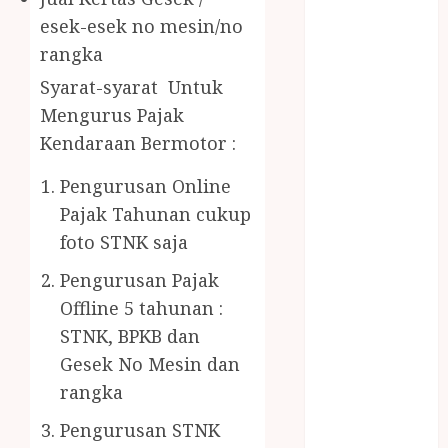
Gazebo Kayu
esek-esek no mesin/no
Jasa Angkut
rangka
Jasa Buang
Puing
Syarat-syarat Untuk
JASA
Mengurus Pajak
CLEANING
Kendaraan Bermotor :
SERVICE
JASA
Pengurusan Online
KONTRUKSI
Pajak Tahunan cukup
JOGJA
foto STNK saja
JASA
Pengurusan Pajak
PERAWATAN
Offline 5 tahunan :
KOLAM
RENANG
STNK, BPKB dan
JOGJA
Gesek No Mesin dan
JASA
rangka
PRAMURUKTI
Pengurusan STNK
JUAL OBAT