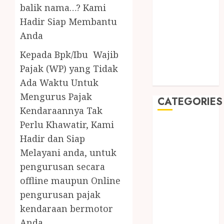
August 2019
balik nama…? Kami
July 2019
Hadir Siap Membantu
May 2019
Anda
January 2019
Kepada Bpk/Ibu Wajib
November
2018
Pajak (WP) yang Tidak
October 2018
Ada Waktu Untuk
Mengurus Pajak
CATEGORIES
Kendaraannya Tak
Perlu Khawatir, Kami
BADUT SULAP
Hadir dan Siap
ULTAH ANAK
BAHAN KIMIA
Melayani anda, untuk
BELAH KAYU
pengurusan secara
JOGJA
offline maupun Online
BERAS
pengurusan pajak
ORGANIK
kendaraan bermotor
RMK
Anda.