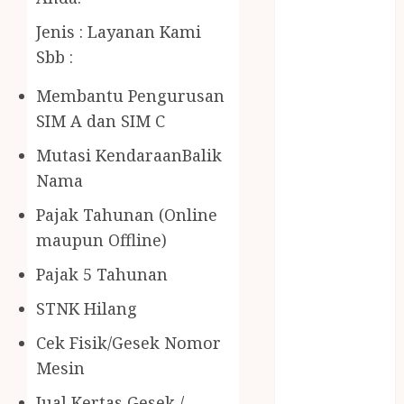
BERAS
PREMIUM
Jenis : Layanan Kami
BIRO JASA
Sbb :
STNK
Membantu Pengurusan
BIRO JASA
STNK JAWA
SIM A dan SIM C
TENGAH
Mutasi KendaraanBalik
CELANA
Nama
SUNAT /
KHITAN
Pajak Tahunan (Online
CELANA
maupun Offline)
SUNAT
Pajak 5 Tahunan
KHITAN
SAMSON
STNK Hilang
COUSTIC
Cek Fisik/Gesek Nomor
SODA
Gazebo
Mesin
Bambu
Jual Kertas Gesek /