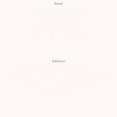
JUNE 18,
Email
2021
0
cs@prambananfamily.com
Telp : 0274-2854599
HP/WA : 081331990995
Address
Kopensari, RT.4/RW.37, Desa Madurejo, Kec.
Prambanan, Kabupaten Sleman, Daerah Istimewa
Yogyakarta Telp : 0274-2854599 HP/WA :
081331990995
Copyright © 2026 Prambanan Family