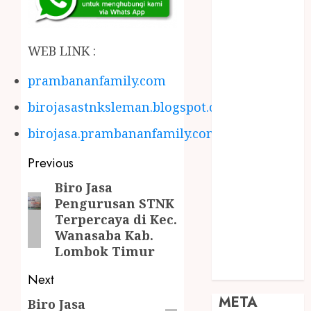
JOGJA
SODA API
TEBANG
WEB LINK :
POHON JOGJA
prambananfamily.com
TONGKAT
KAYU BUBUT
birojasastnksleman.blogspot.com
TONGKAT
KAYU
birojasa.prambananfamily.com
PRAMUKA
Previous
TONGKAT
KAYU TOYA
Biro Jasa
TONGKAT
Pengurusan STNK
Terpercaya di Kec.
PRAMUKA
Wanasaba Kab.
TONGKAT
Lombok Timur
SEKOLAH
Uncategorized
Next
META
Biro Jasa