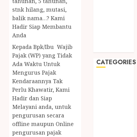
tahunan, 5 tahunan,
August 2019
stnk hilang, mutasi,
July 2019
May 2019
balik nama…? Kami
January 2019
Hadir Siap Membantu
November
Anda
2018
Kepada Bpk/Ibu Wajib
October 2018
Pajak (WP) yang Tidak
CATEGORIES
Ada Waktu Untuk
Mengurus Pajak
BADUT SULAP
Kendaraannya Tak
ULTAH ANAK
Perlu Khawatir, Kami
BAHAN KIMIA
Hadir dan Siap
BELAH KAYU
Melayani anda, untuk
JOGJA
pengurusan secara
BERAS
ORGANIK
offline maupun Online
RMK
pengurusan pajak