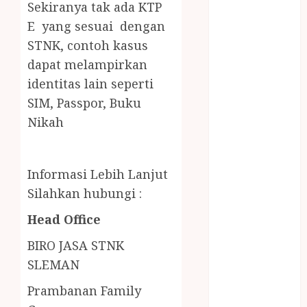
Sekiranya tak ada KTP
LAYANAN
PIJAT BAYI
E yang sesuai dengan
PANGGILAN
STNK,
contoh kasus
LAYANAN
dapat melampirkan
PIJAT URUT
identitas lain seperti
PANGGILAN
SIM, Passpor, Buku
Lisplang Kayu
Nikah
Ukir
LOKER
PRAMURUKTI
Informasi Lebih Lanjut
LOWONGAN
Silahkan hubungi :
KERJA JOGJA
MC ULTAH
Head Office
ANAK
BIRO JASA STNK
MINYAK
SLEMAN
WIJEN
BUMBU
Prambanan Family
MASAK