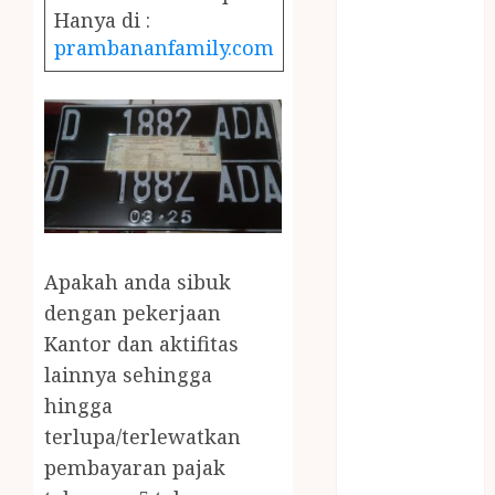
December
Hanya di :
2023
prambananfamily.com
April 2023
March 2023
February 2023
December
2021
June 2021
May 2021
April 2021
Apakah anda sibuk
August 2020
February 2020
dengan pekerjaan
January 2020
Kantor dan aktifitas
November
lainnya sehingga
2019
hingga
October 2019
terlupa/terlewatkan
September
pembayaran pajak
2019