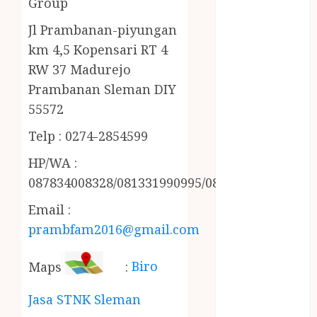
Group
MINYAK
WIJEN RMK
Jl Prambanan-piyungan
NASI
km 4,5 Kopensari RT 4
TUMPENG
RW 37 Madurejo
OBAT KIMIA
Prambanan Sleman DIY
OBAT KOLAM
55572
RENANG
Omah Joglo
Telp : 0274-2854599
PERAWAT
HP/WA :
LANSIA
087834008328/081331990995/085228215521
PIJAT BAYI
PRAMBANAN
Email :
Pintu Kayu
prambfam2016@gmail.com
PISAU DAPUR
RUMAH KAYU
Maps
:
Biro
MURAH
saung bambu
Jasa STNK Sleman
SNACK BOX