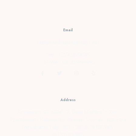
Bengkulu
JUNE 18,
2021
0
Email
cs@prambananfamily.com
Telp : 0274-2854599
HP/WA : 081331990995
Address
Kopensari, RT.4/RW.37, Desa Madurejo, Kec.
Prambanan, Kabupaten Sleman, Daerah Istimewa
Yogyakarta Telp : 0274-2854599 HP/WA :
081331990995