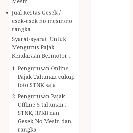
Mesin
Gazebo Kayu
Jasa Angkut
Jual Kertas Gesek /
Jasa Buang
esek-esek no mesin/no
Puing
rangka
JASA
Syarat-syarat Untuk
CLEANING
SERVICE
Mengurus Pajak
JASA
Kendaraan Bermotor :
KONTRUKSI
Pengurusan Online
JOGJA
JASA
Pajak Tahunan cukup
PERAWATAN
foto STNK saja
KOLAM
Pengurusan Pajak
RENANG
Offline 5 tahunan :
JOGJA
STNK, BPKB dan
JASA
PRAMURUKTI
Gesek No Mesin dan
JUAL OBAT
rangka