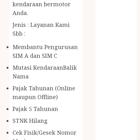
BERAS
kendaraan bermotor
PREMIUM
Anda.
BIRO JASA
Jenis : Layanan Kami
STNK
BIRO JASA
Sbb :
STNK JAWA
Membantu Pengurusan
TENGAH
SIM A dan SIM C
CELANA
SUNAT /
Mutasi KendaraanBalik
KHITAN
Nama
CELANA
SUNAT
Pajak Tahunan (Online
KHITAN
maupun Offline)
SAMSON
Pajak 5 Tahunan
COUSTIC
SODA
STNK Hilang
Gazebo
Cek Fisik/Gesek Nomor
Bambu