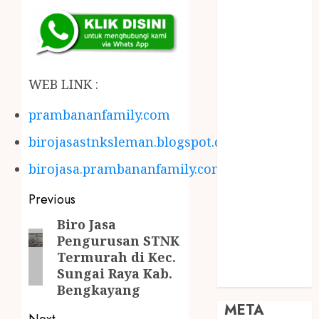
JOGJA
SODA API
TEBANG
POHON JOGJA
TONGKAT
WEB LINK :
KAYU BUBUT
prambananfamily.com
TONGKAT
KAYU
birojasastnksleman.blogspot.com
PRAMUKA
birojasa.prambananfamily.com
TONGKAT
KAYU TOYA
Previous
TONGKAT
Biro Jasa
PRAMUKA
Pengurusan STNK
TONGKAT
Termurah di Kec.
SEKOLAH
Sungai Raya Kab.
Uncategorized
Bengkayang
META
Next