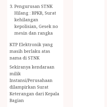
PENJERNIH
Pengurusan STNK
KOLAM JOGJA
Hilang : BPKB, Surat
JUAL
kehilangan
PERALATAN
KOLAM
kepolisian, Gesek no
RENANG
mesin dan rangka
JOGJA
JUAL WELID
KTP Elektronik yang
DAUN NIPAH
masih berlaku atas
Kawat
nama di STNK
Harmonika
Sekiranya kendaraan
KERTAS
milik
GESEK / ESEK
ESEK MOBIL
Instansi/Perusahaan
KONTRAKTOR
dilampirkan Surat
KOLAM
Keterangan dari Kepala
RENANG
Bagian
JOGJA