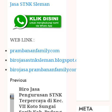
JOGJA
Jasa STNK Sleman
SODA API
TEBANG
POHON JOGJA
TONGKAT
KAYU BUBUT
WEB LINK :
TONGKAT
KAYU
prambananfamily.com
PRAMUKA
birojasastnksleman.blogspot.com
TONGKAT
KAYU TOYA
birojasa.prambananfamily.com
TONGKAT
PRAMUKA
Previous
TONGKAT
Biro Jasa
SEKOLAH
Pengurusan STNK
Uncategorized
Terpercaya di Kec.
VII Koto Sungai
META
Sarik Kab. Padang