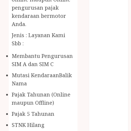
BERAS
pengurusan pajak
PREMIUM
kendaraan bermotor
BIRO JASA
STNK
Anda.
BIRO JASA
Jenis : Layanan Kami
STNK JAWA
Sbb :
TENGAH
CELANA
Membantu Pengurusan
SUNAT /
SIM A dan SIM C
KHITAN
CELANA
Mutasi KendaraanBalik
SUNAT
Nama
KHITAN
Pajak Tahunan (Online
SAMSON
maupun Offline)
COUSTIC
SODA
Pajak 5 Tahunan
Gazebo
STNK Hilang
Bambu