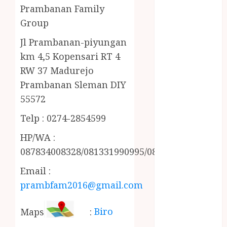
MINYAK
Prambanan Family
WIJEN RMK
Group
NASI
Jl Prambanan-piyungan
TUMPENG
km 4,5 Kopensari RT 4
OBAT KIMIA
OBAT KOLAM
RW 37 Madurejo
RENANG
Prambanan Sleman DIY
Omah Joglo
55572
PERAWAT
Telp : 0274-2854599
LANSIA
PIJAT BAYI
HP/WA :
PRAMBANAN
087834008328/081331990995/085228215521
Pintu Kayu
Email :
PISAU DAPUR
RUMAH KAYU
prambfam2016@gmail.com
MURAH
saung bambu
Maps
:
Biro
SNACK BOX