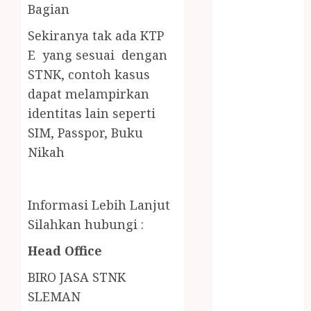
LAYANAN
Bagian
PIJAT BAYI
Sekiranya tak ada KTP
PANGGILAN
E yang sesuai dengan
LAYANAN
STNK,
contoh kasus
PIJAT URUT
dapat melampirkan
PANGGILAN
Lisplang Kayu
identitas lain seperti
Ukir
SIM, Passpor, Buku
LOKER
Nikah
PRAMURUKTI
LOWONGAN
KERJA JOGJA
Informasi Lebih Lanjut
MC ULTAH
Silahkan hubungi :
ANAK
Head Office
MINYAK
WIJEN
BIRO JASA STNK
BUMBU
SLEMAN
MASAK