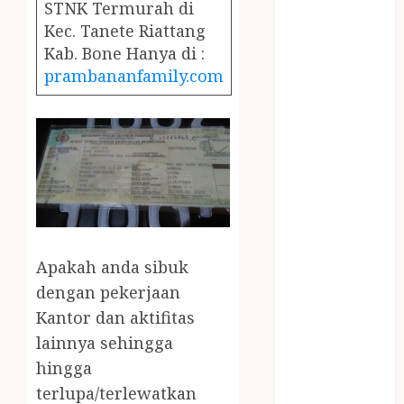
December
STNK Termurah di
2023
Kec. Tanete Riattang
April 2023
Kab. Bone Hanya di :
March 2023
prambananfamily.com
February 2023
December
2021
June 2021
May 2021
April 2021
August 2020
February 2020
Apakah anda sibuk
January 2020
dengan pekerjaan
November
Kantor dan aktifitas
2019
lainnya sehingga
October 2019
September
hingga
2019
terlupa/terlewatkan