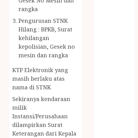
Gesek No Mesin dan
PENJERNIH
rangka
KOLAM JOGJA
JUAL
Pengurusan STNK
PERALATAN
Hilang : BPKB, Surat
KOLAM
kehilangan
RENANG
kepolisian, Gesek no
JOGJA
mesin dan rangka
JUAL WELID
DAUN NIPAH
KTP Elektronik yang
Kawat
masih berlaku atas
Harmonika
nama di STNK
KERTAS
GESEK / ESEK
Sekiranya kendaraan
ESEK MOBIL
milik
KONTRAKTOR
Instansi/Perusahaan
KOLAM
dilampirkan Surat
RENANG
Keterangan dari Kepala
JOGJA