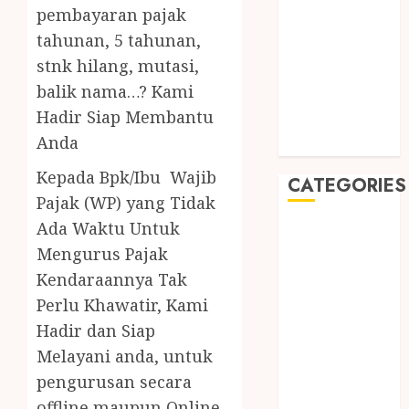
August 2019
pembayaran pajak
July 2019
tahunan, 5 tahunan,
May 2019
stnk hilang, mutasi,
January 2019
balik nama…? Kami
November
Hadir Siap Membantu
2018
Anda
October 2018
Kepada Bpk/Ibu Wajib
CATEGORIES
Pajak (WP) yang Tidak
Ada Waktu Untuk
BADUT SULAP
Mengurus Pajak
ULTAH ANAK
BAHAN KIMIA
Kendaraannya Tak
BELAH KAYU
Perlu Khawatir, Kami
JOGJA
Hadir dan Siap
BERAS
Melayani anda, untuk
ORGANIK
pengurusan secara
RMK
offline maupun Online