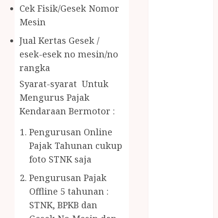
Gazebo Kayu
Cek Fisik/Gesek Nomor
Jasa Angkut
Mesin
Jasa Buang
Puing
Jual Kertas Gesek /
JASA
esek-esek no mesin/no
CLEANING
rangka
SERVICE
Syarat-syarat Untuk
JASA
Mengurus Pajak
KONTRUKSI
Kendaraan Bermotor :
JOGJA
JASA
Pengurusan Online
PERAWATAN
Pajak Tahunan cukup
KOLAM
foto STNK saja
RENANG
JOGJA
Pengurusan Pajak
JASA
Offline 5 tahunan :
PRAMURUKTI
STNK, BPKB dan
JUAL OBAT