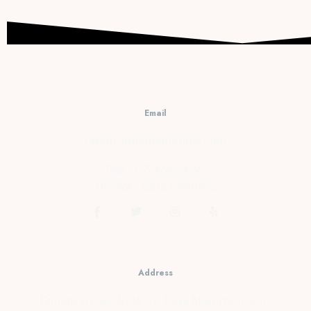
Singaran
Pati
Kota
Bengkulu
JUNE 18,
2021
0
Email
cs@prambananfamily.com
Telp : 0274-2854599
HP/WA : 081331990995
Address
Kopensari, RT.4/RW.37, Desa Madurejo, Kec.