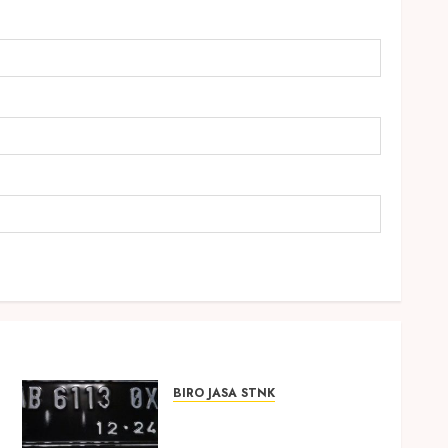
BIRO JASA STNK
Biro Jasa Pengurusan
STNK Termurah di Kec.