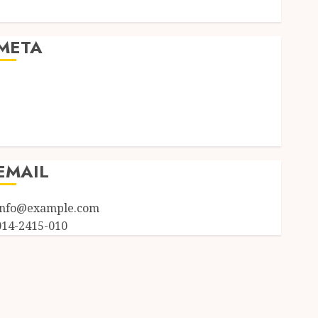
Uncategorized
META
Log in
Entries feed
Comments feed
WordPress.org
EMAIL
info@example.com
014-2415-010