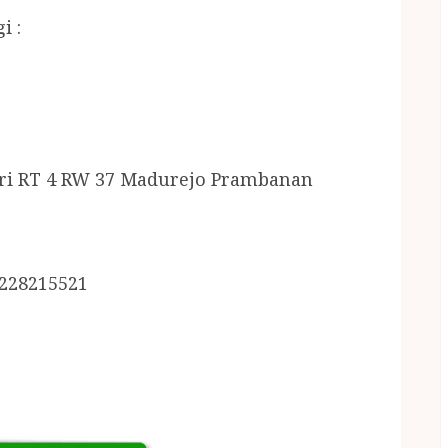
i :
ri RT 4 RW 37 Madurejo Prambanan
5228215521