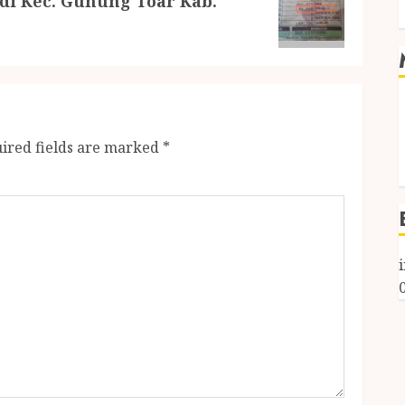
di Kec. Gunung Toar Kab.
ired fields are marked
*