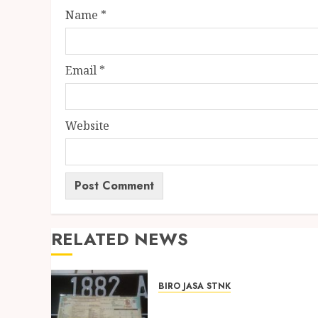
Name
*
Email
*
Website
RELATED NEWS
BIRO JASA STNK
Biro Jasa Pengurusan