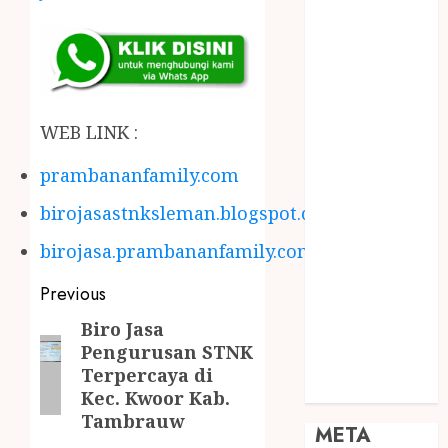
JOGJA
SODA API
TEBANG
POHON JOGJA
TONGKAT
WEB LINK :
KAYU BUBUT
TONGKAT
prambananfamily.com
KAYU
birojasastnksleman.blogspot.com
PRAMUKA
TONGKAT
birojasa.prambananfamily.com
KAYU TOYA
TONGKAT
Previous
PRAMUKA
Biro Jasa
TONGKAT
Pengurusan STNK
SEKOLAH
Terpercaya di
Uncategorized
Kec. Kwoor Kab.
Tambrauw
META