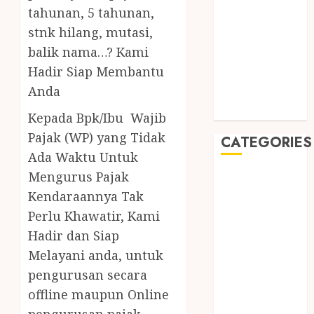
August 2019
tahunan, 5 tahunan,
July 2019
stnk hilang, mutasi,
May 2019
balik nama…? Kami
January 2019
Hadir Siap Membantu
November
Anda
2018
October 2018
Kepada Bpk/Ibu Wajib
Pajak (WP) yang Tidak
CATEGORIES
Ada Waktu Untuk
Mengurus Pajak
BADUT SULAP
ULTAH ANAK
Kendaraannya Tak
BAHAN KIMIA
Perlu Khawatir, Kami
BELAH KAYU
Hadir dan Siap
JOGJA
Melayani anda, untuk
BERAS
pengurusan secara
ORGANIK
offline maupun Online
RMK
pengurusan pajak