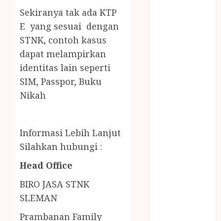
LAYANAN
Sekiranya tak ada KTP
PIJAT BAYI
E yang sesuai dengan
PANGGILAN
STNK,
contoh kasus
LAYANAN
dapat melampirkan
PIJAT URUT
identitas lain seperti
PANGGILAN
Lisplang Kayu
SIM, Passpor, Buku
Ukir
Nikah
LOKER
PRAMURUKTI
LOWONGAN
Informasi Lebih Lanjut
KERJA JOGJA
Silahkan hubungi :
MC ULTAH
Head Office
ANAK
MINYAK
BIRO JASA STNK
WIJEN
SLEMAN
BUMBU
MASAK
Prambanan Family