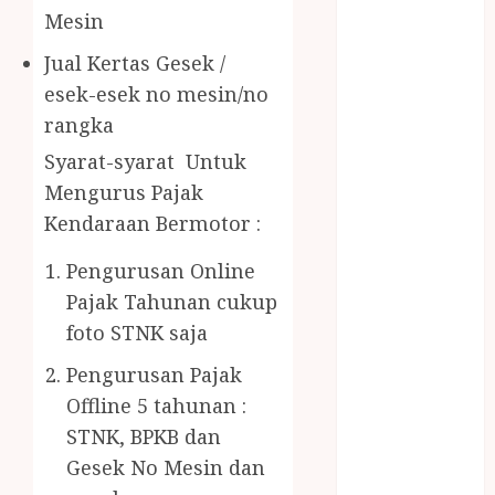
Gazebo Kayu
Mesin
Jasa Angkut
Jual Kertas Gesek /
Jasa Buang
Puing
esek-esek no mesin/no
JASA
rangka
CLEANING
Syarat-syarat Untuk
SERVICE
Mengurus Pajak
JASA
Kendaraan Bermotor :
KONTRUKSI
JOGJA
Pengurusan Online
JASA
Pajak Tahunan cukup
PERAWATAN
foto STNK saja
KOLAM
RENANG
Pengurusan Pajak
JOGJA
Offline 5 tahunan :
JASA
STNK, BPKB dan
PRAMURUKTI
Gesek No Mesin dan
JUAL OBAT