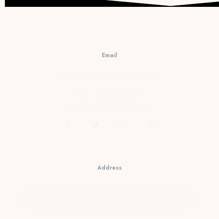
Bengkulu
JUNE 18,
2021
0
Email
cs@prambananfamily.com
Telp : 0274-2854599
HP/WA : 081331990995
Address
Kopensari, RT.4/RW.37, Desa Madurejo, Kec.
Prambanan, Kabupaten Sleman, Daerah Istimewa
Yogyakarta Telp : 0274-2854599 HP/WA :