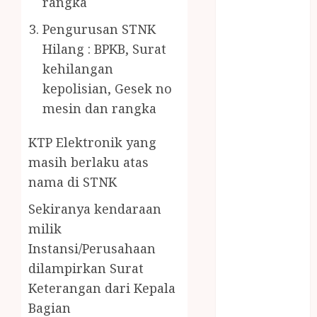
rangka
PENJERNIH
KOLAM JOGJA
Pengurusan STNK
JUAL
Hilang : BPKB, Surat
PERALATAN
kehilangan
KOLAM
kepolisian, Gesek no
RENANG
mesin dan rangka
JOGJA
JUAL WELID
KTP Elektronik yang
DAUN NIPAH
masih berlaku atas
Kawat
nama di STNK
Harmonika
KERTAS
Sekiranya kendaraan
GESEK / ESEK
milik
ESEK MOBIL
Instansi/Perusahaan
KONTRAKTOR
dilampirkan Surat
KOLAM
Keterangan dari Kepala
RENANG
Bagian
JOGJA