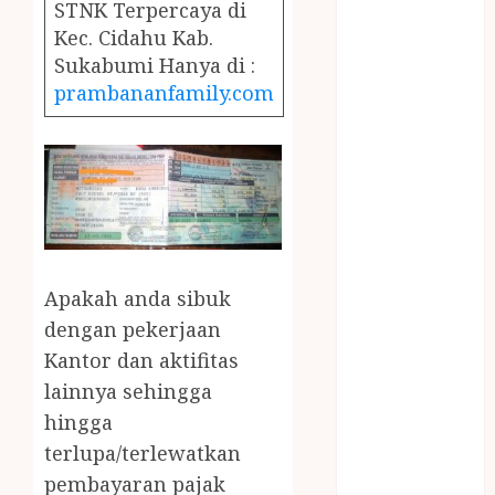
December
STNK Terpercaya di
2023
Kec. Cidahu Kab.
April 2023
Sukabumi Hanya di :
March 2023
prambananfamily.com
February 2023
December
2021
June 2021
May 2021
April 2021
August 2020
Apakah anda sibuk
February 2020
dengan pekerjaan
January 2020
Kantor dan aktifitas
November
lainnya sehingga
2019
hingga
October 2019
September
terlupa/terlewatkan
2019
pembayaran pajak