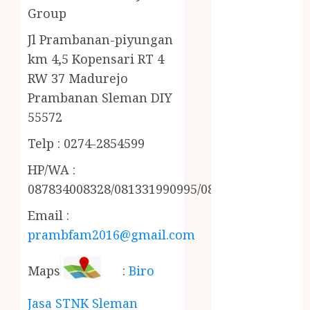
MINYAK
Group
WIJEN RMK
Jl Prambanan-piyungan
NASI
km 4,5 Kopensari RT 4
TUMPENG
RW 37 Madurejo
OBAT KIMIA
OBAT KOLAM
Prambanan Sleman DIY
RENANG
55572
Omah Joglo
Telp : 0274-2854599
PERAWAT
LANSIA
HP/WA :
PIJAT BAYI
087834008328/081331990995/085228215521
PRAMBANAN
Email :
Pintu Kayu
prambfam2016@gmail.com
PISAU DAPUR
RUMAH KAYU
MURAH
Maps
:
Biro
saung bambu
Jasa STNK Sleman
SNACK BOX