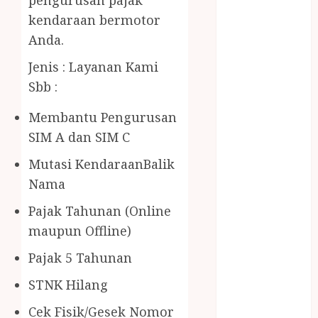
BERAS
kendaraan bermotor
PREMIUM
Anda.
BIRO JASA
STNK
Jenis : Layanan Kami
BIRO JASA
Sbb :
STNK JAWA
TENGAH
Membantu Pengurusan
CELANA
SIM A dan SIM C
SUNAT /
Mutasi KendaraanBalik
KHITAN
CELANA
Nama
SUNAT
Pajak Tahunan (Online
KHITAN
maupun Offline)
SAMSON
COUSTIC
Pajak 5 Tahunan
SODA
STNK Hilang
Gazebo
Bambu
Cek Fisik/Gesek Nomor