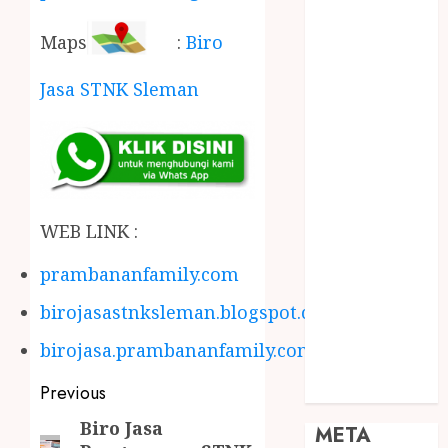
JOGJA
SODA API
Maps
:
Biro
TEBANG
Jasa STNK Sleman
POHON JOGJA
TONGKAT
KAYU BUBUT
TONGKAT
KAYU
PRAMUKA
WEB LINK :
TONGKAT
KAYU TOYA
prambananfamily.com
TONGKAT
birojasastnksleman.blogspot.com
PRAMUKA
TONGKAT
birojasa.prambananfamily.com
SEKOLAH
Uncategorized
Previous
Biro Jasa
META