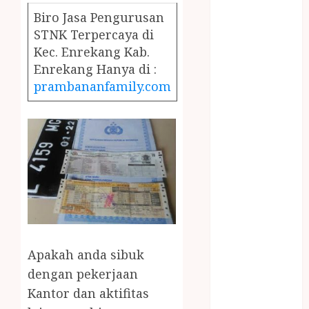
December
Biro Jasa Pengurusan
2023
STNK Terpercaya di
April 2023
Kec. Enrekang Kab.
March 2023
Enrekang Hanya di :
February 2023
prambananfamily.com
December
2021
June 2021
May 2021
April 2021
August 2020
February 2020
January 2020
November
2019
Apakah anda sibuk
October 2019
dengan pekerjaan
September
Kantor dan aktifitas
2019