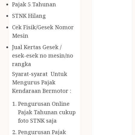
Gazebo Kayu
Pajak 5 Tahunan
Jasa Angkut
STNK Hilang
Jasa Buang
Puing
Cek Fisik/Gesek Nomor
JASA
Mesin
CLEANING
Jual Kertas Gesek /
SERVICE
JASA
esek-esek no mesin/no
KONTRUKSI
rangka
JOGJA
Syarat-syarat Untuk
JASA
Mengurus Pajak
PERAWATAN
Kendaraan Bermotor :
KOLAM
RENANG
Pengurusan Online
JOGJA
Pajak Tahunan cukup
JASA
foto STNK saja
PRAMURUKTI
JUAL OBAT
Pengurusan Pajak