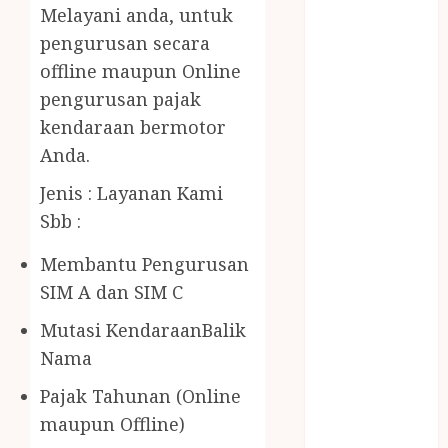
BERAS
Melayani anda, untuk
PREMIUM
pengurusan secara
BIRO JASA
offline maupun Online
STNK
pengurusan pajak
BIRO JASA
kendaraan bermotor
STNK JAWA
Anda.
TENGAH
CELANA
Jenis : Layanan Kami
SUNAT /
Sbb :
KHITAN
CELANA
Membantu Pengurusan
SUNAT
SIM A dan SIM C
KHITAN
Mutasi KendaraanBalik
SAMSON
COUSTIC
Nama
SODA
Pajak Tahunan (Online
Gazebo
maupun Offline)
Bambu