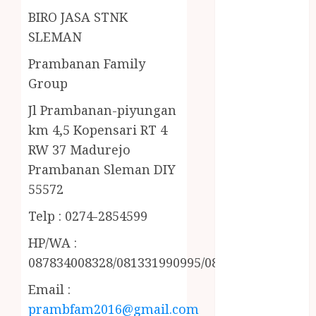
MINYAK
BIRO JASA STNK
WIJEN RMK
SLEMAN
NASI
TUMPENG
Prambanan Family
OBAT KIMIA
Group
OBAT KOLAM
Jl Prambanan-piyungan
RENANG
km 4,5 Kopensari RT 4
Omah Joglo
RW 37 Madurejo
PERAWAT
LANSIA
Prambanan Sleman DIY
PIJAT BAYI
55572
PRAMBANAN
Telp : 0274-2854599
Pintu Kayu
PISAU DAPUR
HP/WA :
RUMAH KAYU
087834008328/081331990995/085228215521
MURAH
Email :
saung bambu
prambfam2016@gmail.com
SNACK BOX