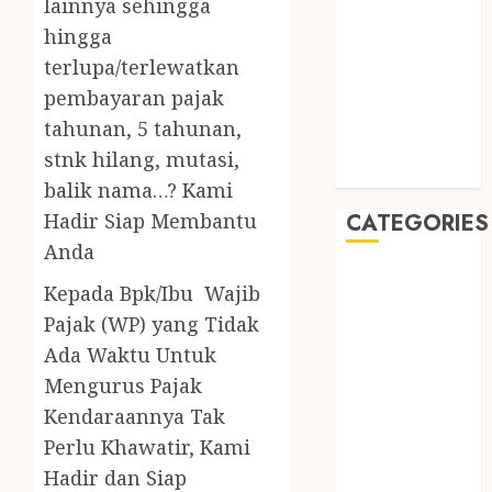
lainnya sehingga
August 2019
hingga
July 2019
May 2019
terlupa/terlewatkan
January 2019
pembayaran pajak
November
tahunan, 5 tahunan,
2018
stnk hilang, mutasi,
October 2018
balik nama…? Kami
Hadir Siap Membantu
CATEGORIES
Anda
BADUT SULAP
Kepada Bpk/Ibu Wajib
ULTAH ANAK
Pajak (WP) yang Tidak
BAHAN KIMIA
Ada Waktu Untuk
BELAH KAYU
Mengurus Pajak
JOGJA
Kendaraannya Tak
BERAS
ORGANIK
Perlu Khawatir, Kami
RMK
Hadir dan Siap