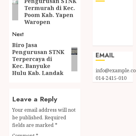
Pengurusan STNK
Termurah di Kec.
Log in
Poom Kab. Yapen
Entries feed
Waropen
Comments
Next
feed
WordPress.org
Biro Jasa
Pengurusan STNK
EMAIL
Terpercaya di
Kec. Banyuke
info@example.c
Hulu Kab. Landak
014-2415-010
Leave a Reply
Your email address will not
be published.
Required
fields are marked
*
Comment
*