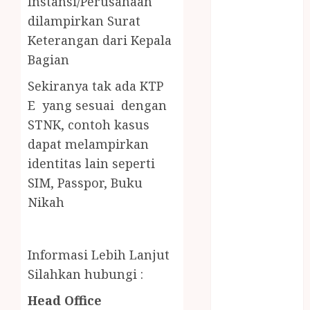
Instansi/Perusahaan
LAYANAN
dilampirkan Surat
PIJAT BAYI
Keterangan dari Kepala
PANGGILAN
Bagian
LAYANAN
PIJAT URUT
Sekiranya tak ada KTP
PANGGILAN
E yang sesuai dengan
Lisplang Kayu
STNK,
contoh kasus
Ukir
dapat melampirkan
LOKER
identitas lain seperti
PRAMURUKTI
LOWONGAN
SIM, Passpor, Buku
KERJA JOGJA
Nikah
MC ULTAH
ANAK
MINYAK
Informasi Lebih Lanjut
WIJEN
Silahkan hubungi :
BUMBU
Head Office
MASAK