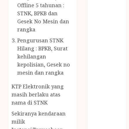
PENJERNIH
Offline 5 tahunan :
KOLAM JOGJA
STNK, BPKB dan
JUAL
Gesek No Mesin dan
PERALATAN
rangka
KOLAM
RENANG
Pengurusan STNK
JOGJA
Hilang : BPKB, Surat
JUAL WELID
kehilangan
DAUN NIPAH
kepolisian, Gesek no
Kawat
mesin dan rangka
Harmonika
KERTAS
KTP Elektronik yang
GESEK / ESEK
masih berlaku atas
ESEK MOBIL
nama di STNK
KONTRAKTOR
KOLAM
Sekiranya kendaraan
RENANG
milik
JOGJA