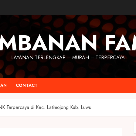
MBANAN FA
LAYANAN TERLENGKAP – MURAH – TERPERCAYA
RAN
CONTACT
NK Terpercaya di Kec. Latimojong Kab. Luwu