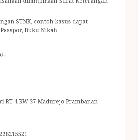
rusahaan dilampirkan Surat Keterangan
dengan STNK,
contoh kasus dapat
, Passpor, Buku Nikah
i :
ri RT 4 RW 37 Madurejo Prambanan
5228215521