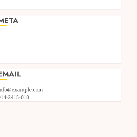
Uncategorized
META
Log in
Entries feed
Comments feed
WordPress.org
EMAIL
info@example.com
014-2415-010