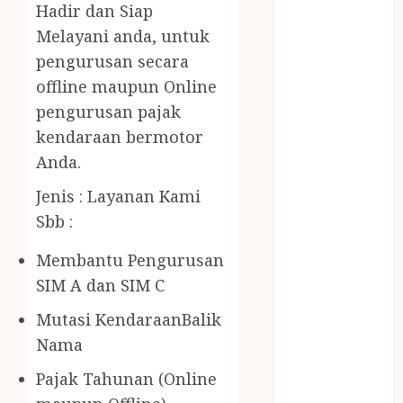
BERAS
Hadir dan Siap
PREMIUM
Melayani anda, untuk
BIRO JASA
pengurusan secara
STNK
offline maupun Online
BIRO JASA
pengurusan pajak
STNK JAWA
kendaraan bermotor
TENGAH
Anda.
CELANA
SUNAT /
Jenis : Layanan Kami
KHITAN
Sbb :
CELANA
SUNAT
Membantu Pengurusan
KHITAN
SIM A dan SIM C
SAMSON
Mutasi KendaraanBalik
COUSTIC
SODA
Nama
Gazebo
Pajak Tahunan (Online
Bambu