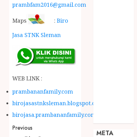
prambfam2016@gmail.com
JOGJA
SODA API
TEBANG
Maps
:
Biro
POHON JOGJA
Jasa STNK Sleman
TONGKAT
KAYU BUBUT
TONGKAT
KAYU
PRAMUKA
TONGKAT
WEB LINK :
KAYU TOYA
TONGKAT
prambananfamily.com
PRAMUKA
birojasastnksleman.blogspot.com
TONGKAT
SEKOLAH
birojasa.prambananfamily.com
Uncategorized
Previous
META