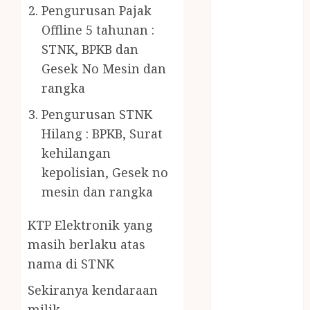
PENJERNIH
Pengurusan Pajak
KOLAM JOGJA
Offline 5 tahunan :
JUAL
STNK, BPKB dan
PERALATAN
Gesek No Mesin dan
KOLAM
rangka
RENANG
JOGJA
Pengurusan STNK
JUAL WELID
Hilang : BPKB, Surat
DAUN NIPAH
kehilangan
Kawat
kepolisian, Gesek no
Harmonika
mesin dan rangka
KERTAS
GESEK / ESEK
KTP Elektronik yang
ESEK MOBIL
masih berlaku atas
KONTRAKTOR
nama di STNK
KOLAM
RENANG
Sekiranya kendaraan
JOGJA
milik