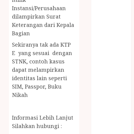
LAYANAN
Instansi/Perusahaan
PIJAT BAYI
dilampirkan Surat
PANGGILAN
Keterangan dari Kepala
LAYANAN
Bagian
PIJAT URUT
PANGGILAN
Sekiranya tak ada KTP
Lisplang Kayu
E yang sesuai dengan
Ukir
STNK,
contoh kasus
LOKER
dapat melampirkan
PRAMURUKTI
identitas lain seperti
LOWONGAN
KERJA JOGJA
SIM, Passpor, Buku
MC ULTAH
Nikah
ANAK
MINYAK
WIJEN
Informasi Lebih Lanjut
BUMBU
Silahkan hubungi :
MASAK