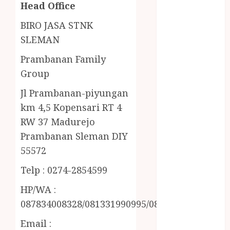
Head Office
MINYAK
WIJEN RMK
BIRO JASA STNK
NASI
SLEMAN
TUMPENG
OBAT KIMIA
Prambanan Family
OBAT KOLAM
Group
RENANG
Jl Prambanan-piyungan
Omah Joglo
km 4,5 Kopensari RT 4
PERAWAT
RW 37 Madurejo
LANSIA
PIJAT BAYI
Prambanan Sleman DIY
PRAMBANAN
55572
Pintu Kayu
Telp : 0274-2854599
PISAU DAPUR
RUMAH KAYU
HP/WA :
MURAH
087834008328/081331990995/085228215521
saung bambu
Email :
SNACK BOX