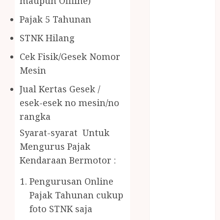
maupun Offline)
Gazebo Kayu
Jasa Angkut
Pajak 5 Tahunan
Jasa Buang
STNK Hilang
Puing
JASA
Cek Fisik/Gesek Nomor
CLEANING
Mesin
SERVICE
Jual Kertas Gesek /
JASA
KONTRUKSI
esek-esek no mesin/no
JOGJA
rangka
JASA
Syarat-syarat Untuk
PERAWATAN
Mengurus Pajak
KOLAM
Kendaraan Bermotor :
RENANG
JOGJA
Pengurusan Online
JASA
Pajak Tahunan cukup
PRAMURUKTI
foto STNK saja
JUAL OBAT