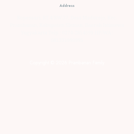
Address
Kopensari, RT.4/RW.37, Desa Madurejo, Kec.
Prambanan, Kabupaten Sleman, Daerah Istimewa
Yogyakarta Telp : 0274-2854599 HP/WA :
081331990995
Copyright © 2026 Prambanan Family