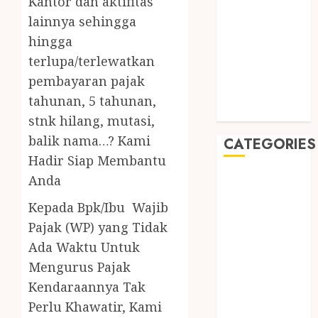
Kantor dan aktifitas
August 2019
lainnya sehingga
July 2019
hingga
May 2019
January 2019
terlupa/terlewatkan
November
pembayaran pajak
2018
tahunan, 5 tahunan,
October 2018
stnk hilang, mutasi,
balik nama…? Kami
CATEGORIES
Hadir Siap Membantu
Anda
BADUT SULAP
ULTAH ANAK
Kepada Bpk/Ibu Wajib
BAHAN KIMIA
Pajak (WP) yang Tidak
BELAH KAYU
Ada Waktu Untuk
JOGJA
Mengurus Pajak
BERAS
Kendaraannya Tak
ORGANIK
RMK
Perlu Khawatir, Kami