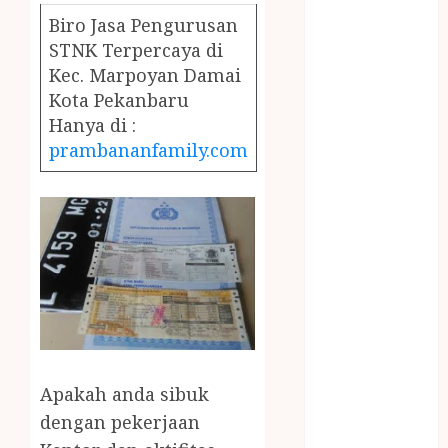
December
Biro Jasa Pengurusan
2023
STNK Terpercaya di
April 2023
Kec. Marpoyan Damai
March 2023
Kota Pekanbaru
February 2023
Hanya di :
December
prambananfamily.com
2021
June 2021
May 2021
April 2021
August 2020
February 2020
January 2020
November
2019
October 2019
Apakah anda sibuk
September
dengan pekerjaan
2019