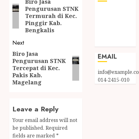
Biro Jasa
Pengurusan STNK
Log in
Termurah di Kec.
Entries feed
Pinggir Kab.
Comments
Bengkalis
feed
Next
WordPress.org
Biro Jasa
EMAIL
Pengurusan STNK
Tercepat di Kec.
info@example.c
Pakis Kab.
014-2415-010
Magelang
Leave a Reply
Your email address will not
be published.
Required
fields are marked
*