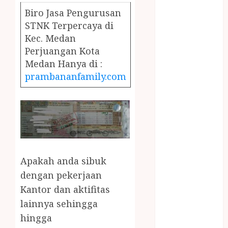
December
Biro Jasa Pengurusan
2023
STNK Terpercaya di
April 2023
Kec. Medan
March 2023
Perjuangan Kota
February 2023
Medan Hanya di :
December
prambananfamily.com
2021
June 2021
May 2021
April 2021
August 2020
February 2020
January 2020
Apakah anda sibuk
November
dengan pekerjaan
2019
Kantor dan aktifitas
October 2019
lainnya sehingga
September
hingga
2019