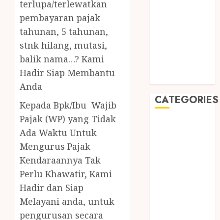
terlupa/terlewatkan
August 2019
July 2019
pembayaran pajak
May 2019
tahunan, 5 tahunan,
January 2019
stnk hilang, mutasi,
November
balik nama…? Kami
2018
Hadir Siap Membantu
October 2018
Anda
CATEGORIES
Kepada Bpk/Ibu Wajib
Pajak (WP) yang Tidak
BADUT SULAP
Ada Waktu Untuk
ULTAH ANAK
Mengurus Pajak
BAHAN KIMIA
Kendaraannya Tak
BELAH KAYU
Perlu Khawatir, Kami
JOGJA
BERAS
Hadir dan Siap
ORGANIK
Melayani anda, untuk
RMK
pengurusan secara