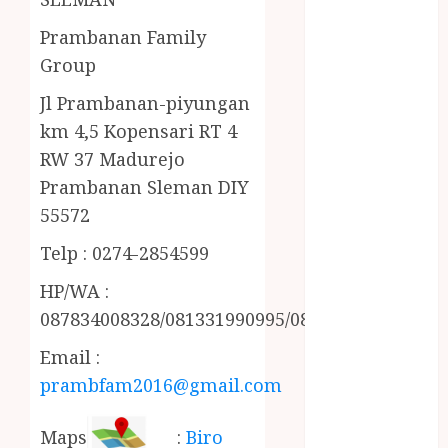
MINYAK
Prambanan Family
WIJEN RMK
NASI
Group
TUMPENG
Jl Prambanan-piyungan
OBAT KIMIA
km 4,5 Kopensari RT 4
OBAT KOLAM
RW 37 Madurejo
RENANG
Prambanan Sleman DIY
Omah Joglo
PERAWAT
55572
LANSIA
Telp : 0274-2854599
PIJAT BAYI
PRAMBANAN
HP/WA :
Pintu Kayu
087834008328/081331990995/085228215521
PISAU DAPUR
Email :
RUMAH KAYU
prambfam2016@gmail.com
MURAH
saung bambu
Maps
:
Biro
SNACK BOX