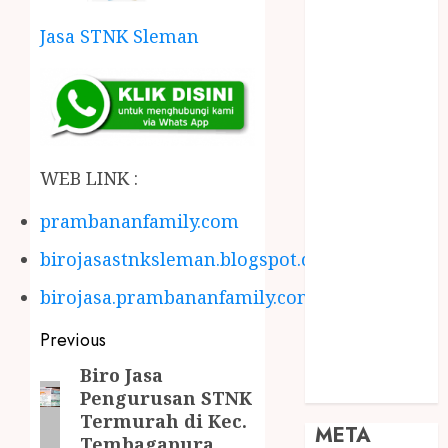
JOGJA
Jasa STNK Sleman
SODA API
TEBANG
POHON JOGJA
TONGKAT
KAYU BUBUT
TONGKAT
WEB LINK :
KAYU
PRAMUKA
prambananfamily.com
TONGKAT
birojasastnksleman.blogspot.com
KAYU TOYA
TONGKAT
birojasa.prambananfamily.com
PRAMUKA
Previous
TONGKAT
SEKOLAH
Biro Jasa
Uncategorized
Pengurusan STNK
Termurah di Kec.
META
Tembagapura