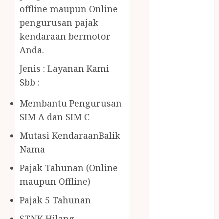
BERAS
offline maupun Online
PREMIUM
pengurusan pajak
BIRO JASA
kendaraan bermotor
STNK
Anda.
BIRO JASA
STNK JAWA
Jenis : Layanan Kami
TENGAH
Sbb :
CELANA
SUNAT /
Membantu Pengurusan
KHITAN
SIM A dan SIM C
CELANA
Mutasi KendaraanBalik
SUNAT
Nama
KHITAN
SAMSON
Pajak Tahunan (Online
COUSTIC
maupun Offline)
SODA
Gazebo
Pajak 5 Tahunan
Bambu
STNK Hilang