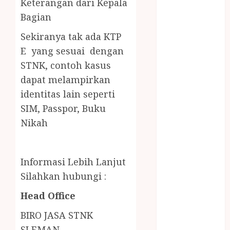
Keterangan dari Kepala
LAYANAN
Bagian
PIJAT BAYI
PANGGILAN
Sekiranya tak ada KTP
LAYANAN
E yang sesuai dengan
PIJAT URUT
STNK,
contoh kasus
PANGGILAN
dapat melampirkan
Lisplang Kayu
identitas lain seperti
Ukir
SIM, Passpor, Buku
LOKER
PRAMURUKTI
Nikah
LOWONGAN
KERJA JOGJA
MC ULTAH
Informasi Lebih Lanjut
ANAK
Silahkan hubungi :
MINYAK
Head Office
WIJEN
BUMBU
BIRO JASA STNK
MASAK
SLEMAN