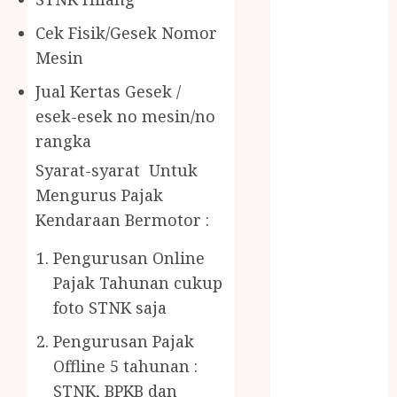
Gazebo Kayu
Jasa Angkut
Cek Fisik/Gesek Nomor
Jasa Buang
Mesin
Puing
Jual Kertas Gesek /
JASA
esek-esek no mesin/no
CLEANING
SERVICE
rangka
JASA
Syarat-syarat Untuk
KONTRUKSI
Mengurus Pajak
JOGJA
Kendaraan Bermotor :
JASA
PERAWATAN
Pengurusan Online
KOLAM
Pajak Tahunan cukup
RENANG
foto STNK saja
JOGJA
JASA
Pengurusan Pajak
PRAMURUKTI
Offline 5 tahunan :
JUAL OBAT
STNK, BPKB dan