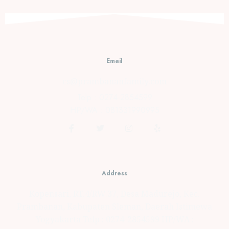
Singaran
Pati
Kota
Bengkulu
JUNE 18,
Email
2021
0
cs@prambananfamily.com
Telp : 0274-2854599
HP/WA : 081331990995
Address
Kopensari, RT.4/RW.37, Desa Madurejo, Kec.
Prambanan, Kabupaten Sleman, Daerah Istimewa
Yogyakarta Telp : 0274-2854599 HP/WA :