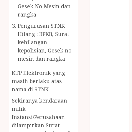
PENJERNIH
Gesek No Mesin dan
KOLAM JOGJA
rangka
JUAL
PERALATAN
Pengurusan STNK
KOLAM
Hilang : BPKB, Surat
RENANG
kehilangan
JOGJA
kepolisian, Gesek no
JUAL WELID
mesin dan rangka
DAUN NIPAH
Kawat
KTP Elektronik yang
Harmonika
masih berlaku atas
KERTAS
nama di STNK
GESEK / ESEK
ESEK MOBIL
Sekiranya kendaraan
KONTRAKTOR
milik
KOLAM
Instansi/Perusahaan
RENANG
dilampirkan Surat
JOGJA