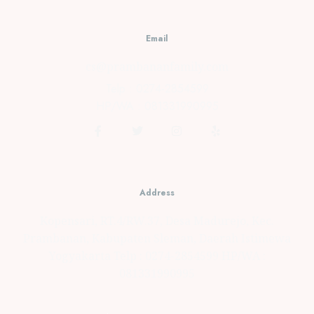
Bengkulu
JUNE 18,
Email
2021
0
cs@prambananfamily.com
Telp : 0274-2854599
HP/WA : 081331990995
Address
Kopensari, RT.4/RW.37, Desa Madurejo, Kec.
Prambanan, Kabupaten Sleman, Daerah Istimewa
Yogyakarta Telp : 0274-2854599 HP/WA :
081331990995