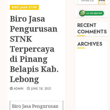
BIRO JASA STNK
Biro Jasa
RECENT
Pengurusan
COMMENTS
STNK
ARCHIVES
Terpercaya
di Pinang
May 2026
December
Belapis Kab.
2025
March 2025
Lebong
September
2024
ADMIN
JUNE 18, 2021
August 2024
February 2024
January 2024
Biro Jasa Pengurusan