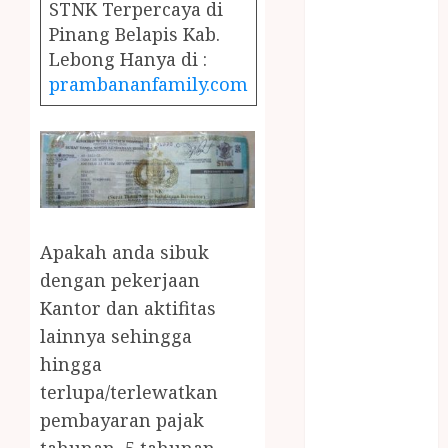
December
STNK Terpercaya di
2023
Pinang Belapis Kab.
April 2023
Lebong Hanya di :
March 2023
prambananfamily.com
February 2023
December
2021
June 2021
May 2021
April 2021
Apakah anda sibuk
August 2020
dengan pekerjaan
February 2020
January 2020
Kantor dan aktifitas
November
lainnya sehingga
2019
hingga
October 2019
terlupa/terlewatkan
September
pembayaran pajak
2019
tahunan, 5 tahunan,