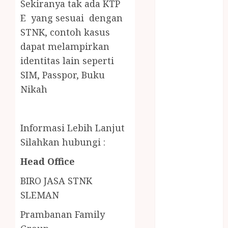
Sekiranya tak ada KTP
LAYANAN
E yang sesuai dengan
PIJAT BAYI
PANGGILAN
STNK,
contoh kasus
LAYANAN
dapat melampirkan
PIJAT URUT
identitas lain seperti
PANGGILAN
SIM, Passpor, Buku
Lisplang Kayu
Nikah
Ukir
LOKER
PRAMURUKTI
Informasi Lebih Lanjut
LOWONGAN
Silahkan hubungi :
KERJA JOGJA
MC ULTAH
Head Office
ANAK
BIRO JASA STNK
MINYAK
SLEMAN
WIJEN
BUMBU
Prambanan Family
MASAK