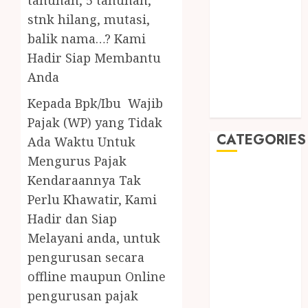
August 2019
stnk hilang, mutasi,
July 2019
balik nama…? Kami
May 2019
Hadir Siap Membantu
January 2019
November
Anda
2018
Kepada Bpk/Ibu Wajib
October 2018
Pajak (WP) yang Tidak
CATEGORIES
Ada Waktu Untuk
Mengurus Pajak
BADUT SULAP
Kendaraannya Tak
ULTAH ANAK
Perlu Khawatir, Kami
BAHAN KIMIA
Hadir dan Siap
BELAH KAYU
Melayani anda, untuk
JOGJA
pengurusan secara
BERAS
offline maupun Online
ORGANIK
RMK
pengurusan pajak