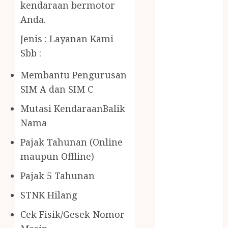
BERAS
kendaraan bermotor
PREMIUM
Anda.
BIRO JASA
Jenis : Layanan Kami
STNK
Sbb :
BIRO JASA
STNK JAWA
Membantu Pengurusan
TENGAH
SIM A dan SIM C
CELANA
SUNAT /
Mutasi KendaraanBalik
KHITAN
Nama
CELANA
Pajak Tahunan (Online
SUNAT
KHITAN
maupun Offline)
SAMSON
Pajak 5 Tahunan
COUSTIC
SODA
STNK Hilang
Gazebo
Cek Fisik/Gesek Nomor
Bambu