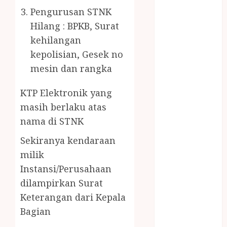
PENJERNIH
Pengurusan STNK
KOLAM JOGJA
Hilang : BPKB, Surat
JUAL
kehilangan
PERALATAN
kepolisian, Gesek no
KOLAM
mesin dan rangka
RENANG
JOGJA
KTP Elektronik yang
JUAL WELID
DAUN NIPAH
masih berlaku atas
Kawat
nama di STNK
Harmonika
Sekiranya kendaraan
KERTAS
milik
GESEK / ESEK
Instansi/Perusahaan
ESEK MOBIL
KONTRAKTOR
dilampirkan Surat
KOLAM
Keterangan dari Kepala
RENANG
Bagian
JOGJA