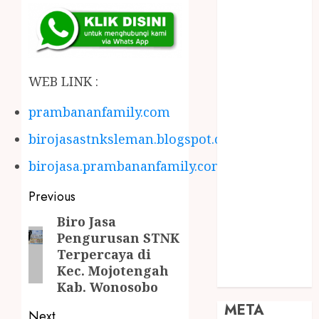
JOGJA
SODA API
TEBANG
POHON JOGJA
WEB LINK :
TONGKAT
KAYU BUBUT
prambananfamily.com
TONGKAT
KAYU
birojasastnksleman.blogspot.com
PRAMUKA
birojasa.prambananfamily.com
TONGKAT
KAYU TOYA
Previous
TONGKAT
Biro Jasa
PRAMUKA
Pengurusan STNK
TONGKAT
Terpercaya di
SEKOLAH
Kec. Mojotengah
Uncategorized
Kab. Wonosobo
META
Next