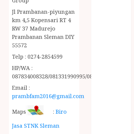
Group
MINYAK
Jl Prambanan-piyungan
WIJEN RMK
NASI
km 4,5 Kopensari RT 4
TUMPENG
RW 37 Madurejo
OBAT KIMIA
Prambanan Sleman DIY
OBAT KOLAM
55572
RENANG
Telp : 0274-2854599
Omah Joglo
PERAWAT
HP/WA :
LANSIA
087834008328/081331990995/085228215521
PIJAT BAYI
PRAMBANAN
Email :
Pintu Kayu
prambfam2016@gmail.com
PISAU DAPUR
RUMAH KAYU
Maps
:
Biro
MURAH
saung bambu
Jasa STNK Sleman
SNACK BOX