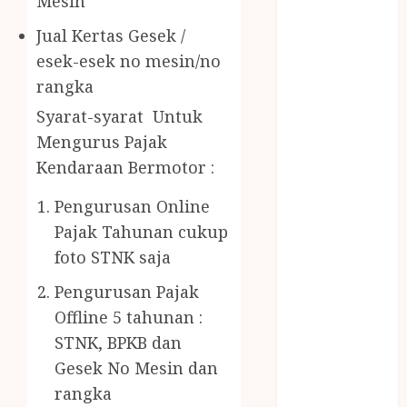
Mesin
Gazebo Kayu
Jasa Angkut
Jual Kertas Gesek /
Jasa Buang
esek-esek no mesin/no
Puing
rangka
JASA
Syarat-syarat Untuk
CLEANING
Mengurus Pajak
SERVICE
JASA
Kendaraan Bermotor :
KONTRUKSI
Pengurusan Online
JOGJA
Pajak Tahunan cukup
JASA
foto STNK saja
PERAWATAN
KOLAM
Pengurusan Pajak
RENANG
Offline 5 tahunan :
JOGJA
STNK, BPKB dan
JASA
Gesek No Mesin dan
PRAMURUKTI
rangka
JUAL OBAT