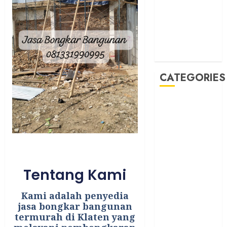
May 2019
January 2019
November
2018
October 2018
CATEGORIES
BADUT SULAP
ULTAH ANAK
BAHAN KIMIA
BELAH KAYU
JOGJA
BERAS
Tentang Kami
ORGANIK
RMK
Kami adalah penyedia
BERAS
jasa bongkar bangunan
termurah di Klaten yang
PREMIUM