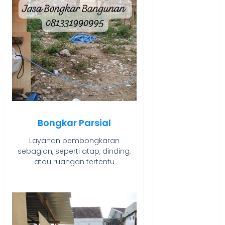
NASI
TUMPENG
OBAT KIMIA
OBAT KOLAM
RENANG
Omah Joglo
PERAWAT
LANSIA
PIJAT BAYI
PRAMBANAN
Bongkar Parsial
Pintu Kayu
Layanan pembongkaran
PISAU DAPUR
sebagian, seperti atap, dinding,
RUMAH KAYU
atau ruangan tertentu
MURAH
saung bambu
SNACK BOX
JOGJA
SODA API