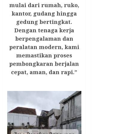
JUAL
mulai dari rumah, ruko,
PERALATAN
kantor, gudang hingga
KOLAM
gedung bertingkat.
RENANG
Dengan tenaga kerja
JOGJA
berpengalaman dan
JUAL WELID
peralatan modern, kami
DAUN NIPAH
memastikan proses
Kawat
Harmonika
pembongkaran berjalan
KERTAS
cepat, aman, dan rapi.”
GESEK / ESEK
ESEK MOBIL
KONTRAKTOR
KOLAM
RENANG
JOGJA
LAYANAN
PIJAT BAYI