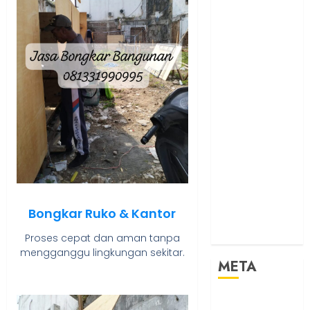
TEBANG
POHON JOGJA
TONGKAT
KAYU BUBUT
TONGKAT
KAYU
PRAMUKA
TONGKAT
KAYU TOYA
TONGKAT
PRAMUKA
TONGKAT
Bongkar Ruko & Kantor
SEKOLAH
Uncategorized
Proses cepat dan aman tanpa
mengganggu lingkungan sekitar.
META
Log in