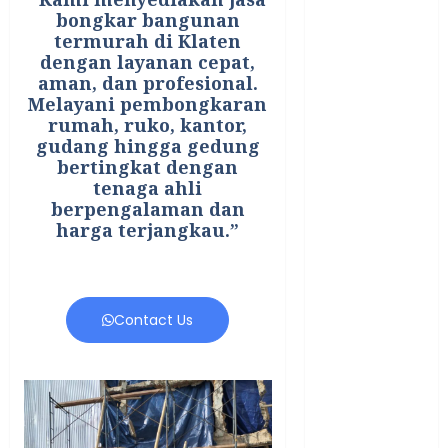
April 2023
bongkar bangunan
March 2023
termurah di Klaten
February 2023
dengan layanan cepat,
December
aman, dan profesional.
Melayani pembongkaran
2021
rumah, ruko, kantor,
June 2021
gudang hingga gedung
May 2021
bertingkat dengan
April 2021
tenaga ahli
August 2020
berpengalaman dan
harga terjangkau.”
February 2020
January 2020
November
2019
Contact Us
October 2019
September
2019
August 2019
July 2019