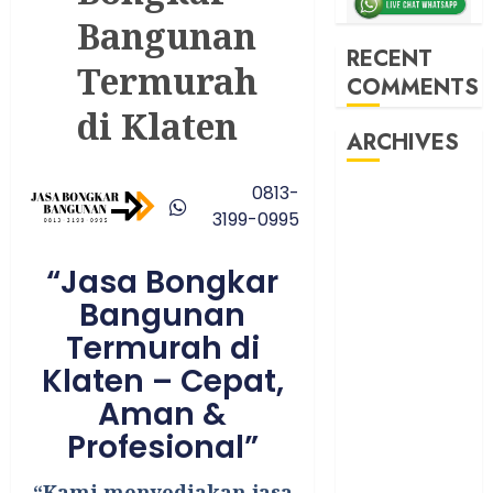
Bangunan
RECENT
Termurah
COMMENTS
di Klaten
ARCHIVES
0813-
May 2026
3199-0995
December
2025
“Jasa Bongkar
March 2025
Bangunan
September
2024
Termurah di
August 2024
Klaten – Cepat,
February 2024
Aman &
January 2024
Profesional”
December
2023
“Kami menyediakan jasa