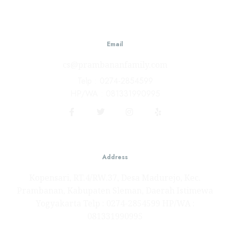
Email
cs@prambananfamily.com
Telp : 0274-2854599
HP/WA : 081331990995
Address
Kopensari, RT.4/RW.37, Desa Madurejo, Kec.
Prambanan, Kabupaten Sleman, Daerah Istimewa
Yogyakarta Telp : 0274-2854599 HP/WA :
081331990995