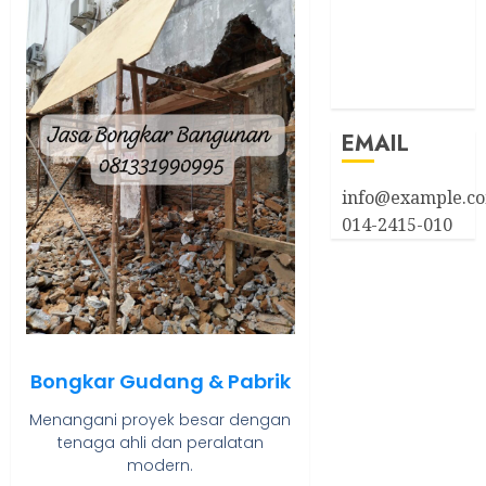
Entries feed
Comments
feed
WordPress.org
EMAIL
info@example.c
014-2415-010
Bongkar Gudang & Pabrik
Menangani proyek besar dengan
tenaga ahli dan peralatan
modern.