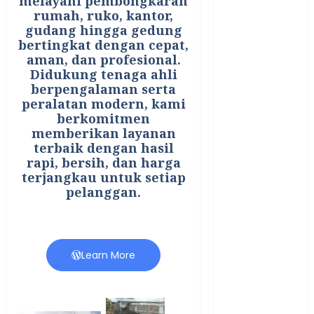
melayani pembongkaran
BIRO JASA
rumah, ruko, kantor,
STNK
gudang hingga gedung
BIRO JASA
bertingkat dengan cepat,
STNK JAWA
aman, dan profesional.
TENGAH
Didukung tenaga ahli
berpengalaman serta
CELANA
peralatan modern, kami
SUNAT /
berkomitmen
KHITAN
memberikan layanan
CELANA
terbaik dengan hasil
SUNAT
rapi, bersih, dan harga
terjangkau untuk setiap
KHITAN
pelanggan.
SAMSON
COUSTIC
SODA
Gazebo
Learn More
Bambu
Gazebo Kayu
Jasa Angkut