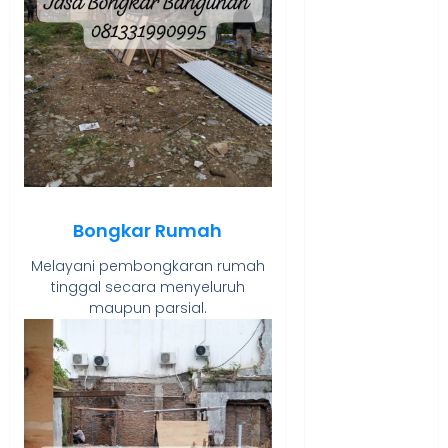
PANGGILAN
LAYANAN
PIJAT URUT
PANGGILAN
Lisplang Kayu
Ukir
LOKER
PRAMURUKTI
LOWONGAN
Bongkar Rumah
KERJA JOGJA
MC ULTAH
Melayani pembongkaran rumah
ANAK
tinggal secara menyeluruh
maupun parsial.
MINYAK
WIJEN
BUMBU
MASAK
MINYAK
WIJEN RMK