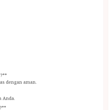
?**
ras dengan aman.
n Anda.
?**