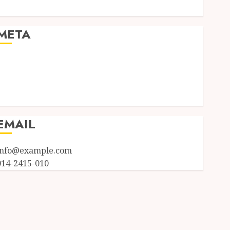
Uncategorized
META
Log in
Entries feed
Comments feed
WordPress.org
EMAIL
info@example.com
014-2415-010