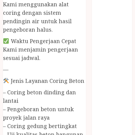
BIRO JASA
Kami menggunakan alat
STNK
coring dengan sistem
BIRO JASA
pendingin air untuk hasil
STNK JAWA
pengeboran halus.
TENGAH
CELANA
Waktu Pengerjaan Cepat
SUNAT /
Kami menjamin pengerjaan
KHITAN
sesuai jadwal.
CELANA
—
SUNAT
KHITAN
Jenis Layanan Coring Beton
SAMSON
COUSTIC
– Coring beton dinding dan
SODA
lantai
Gazebo
– Pengeboran beton untuk
Bambu
proyek jalan raya
Gazebo Kayu
– Coring gedung bertingkat
Jasa Angkut
– Uji kualitas beton bangunan