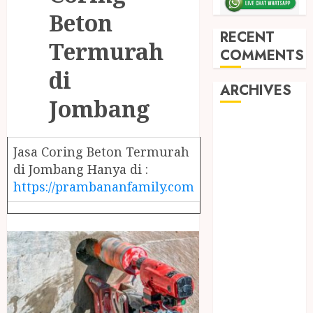
Beton
RECENT
Termurah
COMMENTS
di
ARCHIVES
Jombang
May 2026
December
Jasa Coring Beton Termurah
2025
di Jombang Hanya di :
March 2025
https://prambananfamily.com
September
2024
August 2024
February 2024
January 2024
December
2023