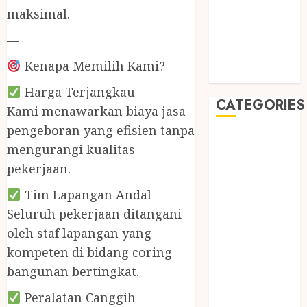
May 2019
maksimal.
January 2019
—
November
2018
Kenapa Memilih Kami?
October 2018
Harga Terjangkau
CATEGORIES
Kami menawarkan biaya jasa
pengeboran yang efisien tanpa
BADUT SULAP
mengurangi kualitas
ULTAH ANAK
pekerjaan.
BAHAN KIMIA
BELAH KAYU
Tim Lapangan Andal
JOGJA
Seluruh pekerjaan ditangani
BERAS
oleh staf lapangan yang
ORGANIK
kompeten di bidang coring
RMK
bangunan bertingkat.
BERAS
PREMIUM
Peralatan Canggih