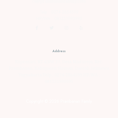
cs@prambananfamily.com
Telp : 0274-2854599
HP/WA : 081331990995
Address
Kopensari, RT.4/RW.37, Desa Madurejo, Kec.
Prambanan, Kabupaten Sleman, Daerah Istimewa
Yogyakarta Telp : 0274-2854599 HP/WA :
081331990995
Copyright © 2026 Prambanan Family