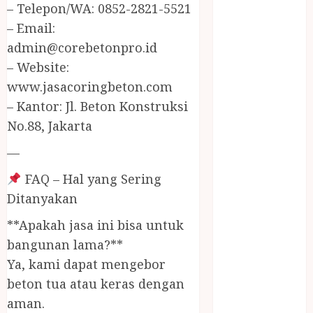
JUAL
– Telepon/WA: 0852-2821-5521
PERALATAN
– Email:
KOLAM
admin@corebetonpro.id
RENANG
– Website:
JOGJA
www.jasacoringbeton.com
JUAL WELID
– Kantor: Jl. Beton Konstruksi
DAUN NIPAH
No.88, Jakarta
Kawat
Harmonika
—
KERTAS
FAQ – Hal yang Sering
GESEK / ESEK
Ditanyakan
ESEK MOBIL
KONTRAKTOR
**Apakah jasa ini bisa untuk
KOLAM
bangunan lama?**
RENANG
Ya, kami dapat mengebor
JOGJA
beton tua atau keras dengan
LAYANAN
aman.
PIJAT BAYI