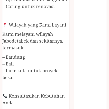
Jasa Buang
– Coring untuk renovasi
Puing
JASA
—
CLEANING
Wilayah yang Kami Layani
SERVICE
JASA
Kami melayani wilayah
KONTRUKSI
Jabodetabek dan sekitarnya,
JOGJA
termasuk:
JASA
PERAWATAN
– Bandung
KOLAM
– Bali
RENANG
– Luar kota untuk proyek
JOGJA
besar
JASA
—
PRAMURUKTI
JUAL OBAT
Konsultasikan Kebutuhan
PENJERNIH
Anda
KOLAM JOGJA