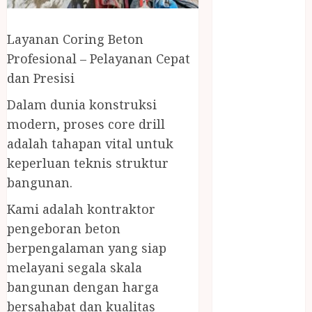
April 2023
March 2023
Layanan Coring Beton
February 2023
December
Profesional – Pelayanan Cepat
2021
dan Presisi
June 2021
Dalam dunia konstruksi
May 2021
modern, proses core drill
April 2021
adalah tahapan vital untuk
August 2020
February 2020
keperluan teknis struktur
January 2020
bangunan.
November
Kami adalah kontraktor
2019
pengeboran beton
October 2019
berpengalaman yang siap
September
2019
melayani segala skala
August 2019
bangunan dengan harga
July 2019
bersahabat dan kualitas