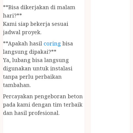
PANGGILAN
**Bisa dikerjakan di malam
LAYANAN
hari?**
PIJAT URUT
Kami siap bekerja sesuai
PANGGILAN
jadwal proyek.
Lisplang Kayu
Ukir
**Apakah hasil
coring
bisa
LOKER
langsung dipakai?**
PRAMURUKTI
Ya, lubang bisa langsung
LOWONGAN
digunakan untuk instalasi
KERJA JOGJA
tanpa perlu perbaikan
MC ULTAH
tambahan.
ANAK
MINYAK
Percayakan pengeboran beton
WIJEN
pada kami dengan tim terbaik
BUMBU
dan hasil profesional.
MASAK
MINYAK
WIJEN RMK