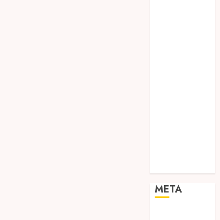
TEBANG
POHON JOGJA
TONGKAT
KAYU BUBUT
TONGKAT
KAYU
PRAMUKA
TONGKAT
KAYU TOYA
TONGKAT
PRAMUKA
TONGKAT
SEKOLAH
Uncategorized
META
Log in