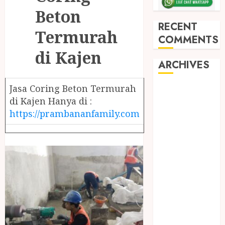
Beton
RECENT
Termurah
COMMENTS
di Kajen
ARCHIVES
Jasa Coring Beton Termurah
May 2026
di Kajen Hanya di :
December
https://prambananfamily.com
2025
March 2025
September
2024
August 2024
February 2024
January 2024
December
2023