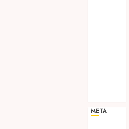
TEBANG
POHON JOGJA
TONGKAT
KAYU BUBUT
TONGKAT
KAYU
PRAMUKA
TONGKAT
KAYU TOYA
TONGKAT
PRAMUKA
TONGKAT
SEKOLAH
Uncategorized
META
Log in