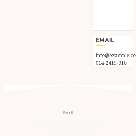
Entries feed
Comments
feed
WordPress.org
EMAIL
info@example.c
014-2415-010
Email
cs@prambananfamily.com
Telp : 0274-2854599