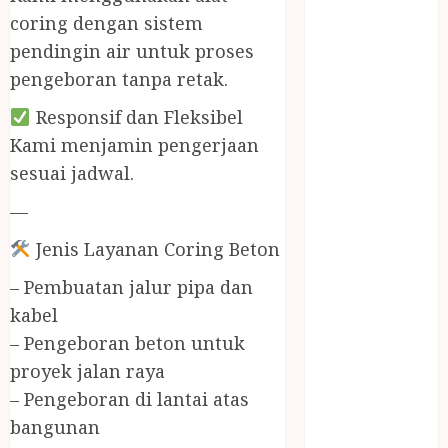
BIRO JASA
coring dengan sistem
STNK
pendingin air untuk proses
BIRO JASA
pengeboran tanpa retak.
STNK JAWA
TENGAH
Responsif dan Fleksibel
CELANA
Kami menjamin pengerjaan
SUNAT /
sesuai jadwal.
KHITAN
CELANA
—
SUNAT
Jenis Layanan Coring Beton
KHITAN
SAMSON
– Pembuatan jalur pipa dan
COUSTIC
kabel
SODA
– Pengeboran beton untuk
Gazebo
proyek jalan raya
Bambu
– Pengeboran di lantai atas
Gazebo Kayu
bangunan
Jasa Angkut