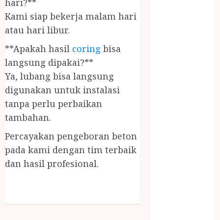
hari?**
PANGGILAN
Kami siap bekerja malam hari
LAYANAN
atau hari libur.
PIJAT URUT
PANGGILAN
**Apakah hasil
coring
bisa
Lisplang Kayu
langsung dipakai?**
Ukir
Ya, lubang bisa langsung
LOKER
digunakan untuk instalasi
PRAMURUKTI
tanpa perlu perbaikan
LOWONGAN
KERJA JOGJA
tambahan.
MC ULTAH
Percayakan pengeboran beton
ANAK
pada kami dengan tim terbaik
MINYAK
dan hasil profesional.
WIJEN
BUMBU
MASAK
MINYAK
WIJEN RMK