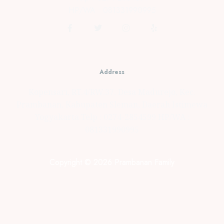
HP/WA : 081331990995
Address
Kopensari, RT.4/RW.37, Desa Madurejo, Kec.
Prambanan, Kabupaten Sleman, Daerah Istimewa
Yogyakarta Telp : 0274-2854599 HP/WA :
081331990995
Copyright © 2026 Prambanan Family