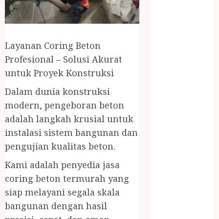
April 2023
March 2023
February 2023
December
Layanan Coring Beton
2021
Profesional – Solusi Akurat
June 2021
untuk Proyek Konstruksi
May 2021
April 2021
Dalam dunia konstruksi
August 2020
modern, pengeboran beton
February 2020
adalah langkah krusial untuk
January 2020
instalasi sistem bangunan dan
November
pengujian kualitas beton.
2019
October 2019
Kami adalah penyedia jasa
September
coring beton termurah yang
2019
siap melayani segala skala
August 2019
bangunan dengan hasil
July 2019