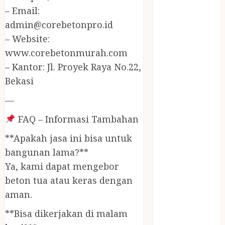
JUAL
– Email:
PERALATAN
admin@corebetonpro.id
KOLAM
– Website:
RENANG
www.corebetonmurah.com
JOGJA
– Kantor: Jl. Proyek Raya No.22,
JUAL WELID
DAUN NIPAH
Bekasi
Kawat
—
Harmonika
KERTAS
FAQ – Informasi Tambahan
GESEK / ESEK
**Apakah jasa ini bisa untuk
ESEK MOBIL
bangunan lama?**
KONTRAKTOR
Ya, kami dapat mengebor
KOLAM
beton tua atau keras dengan
RENANG
JOGJA
aman.
LAYANAN
**Bisa dikerjakan di malam
PIJAT BAYI