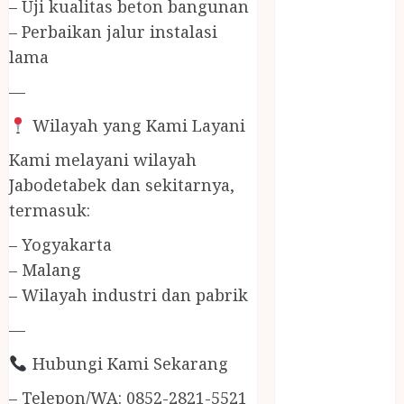
– Uji kualitas beton bangunan
Jasa Buang
Puing
– Perbaikan jalur instalasi
JASA
lama
CLEANING
—
SERVICE
JASA
Wilayah yang Kami Layani
KONTRUKSI
Kami melayani wilayah
JOGJA
Jabodetabek dan sekitarnya,
JASA
PERAWATAN
termasuk:
KOLAM
– Yogyakarta
RENANG
– Malang
JOGJA
– Wilayah industri dan pabrik
JASA
PRAMURUKTI
—
JUAL OBAT
Hubungi Kami Sekarang
PENJERNIH
KOLAM JOGJA
– Telepon/WA: 0852-2821-5521