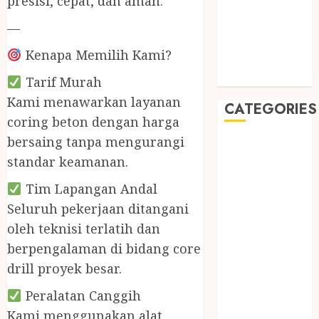
presisi, cepat, dan aman.
May 2019
January 2019
—
November
Kenapa Memilih Kami?
2018
October 2018
Tarif Murah
Kami menawarkan layanan
CATEGORIES
coring beton dengan harga
bersaing tanpa mengurangi
BADUT SULAP
standar keamanan.
ULTAH ANAK
BAHAN KIMIA
Tim Lapangan Andal
BELAH KAYU
Seluruh pekerjaan ditangani
JOGJA
oleh teknisi terlatih dan
BERAS
berpengalaman di bidang core
ORGANIK
drill proyek besar.
RMK
BERAS
Peralatan Canggih
PREMIUM
Kami menggunakan alat