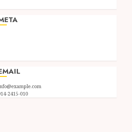
Uncategorized
META
Log in
Entries feed
Comments feed
WordPress.org
EMAIL
info@example.com
014-2415-010