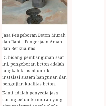
April 2023
March 2023
February 2023
December
2021
June 2021
Jasa Pengeboran Beton Murah
May 2021
dan Rapi – Pengerjaan Aman
April 2021
dan Berkualitas
August 2020
February 2020
Di bidang pembangunan saat
January 2020
ini, pengeboran beton adalah
November
langkah krusial untuk
2019
instalasi sistem bangunan dan
October 2019
pengujian kualitas beton.
September
2019
Kami adalah penyedia jasa
August 2019
coring beton termurah yang
July 2019