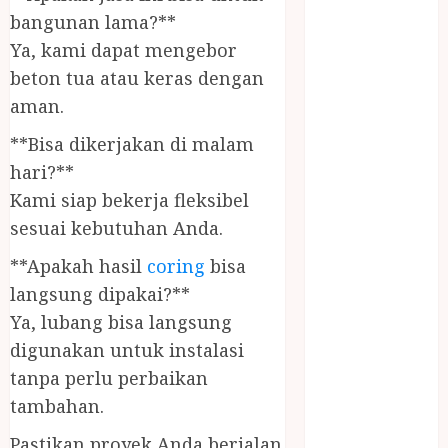
PANGGILAN
bangunan lama?**
LAYANAN
Ya, kami dapat mengebor
PIJAT URUT
beton tua atau keras dengan
PANGGILAN
aman.
Lisplang Kayu
Ukir
**Bisa dikerjakan di malam
LOKER
hari?**
PRAMURUKTI
Kami siap bekerja fleksibel
LOWONGAN
sesuai kebutuhan Anda.
KERJA JOGJA
MC ULTAH
**Apakah hasil
coring
bisa
ANAK
langsung dipakai?**
MINYAK
Ya, lubang bisa langsung
WIJEN
digunakan untuk instalasi
BUMBU
tanpa perlu perbaikan
MASAK
tambahan.
MINYAK
WIJEN RMK
Pastikan proyek Anda berjalan