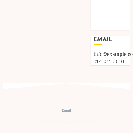
Entries feed
Comments
feed
WordPress.org
EMAIL
info@example.c
014-2415-010
Email
cs@prambananfamily.com
Telp : 0274-2854599