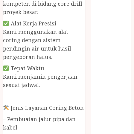
BIRO JASA
kompeten di bidang core drill
STNK
proyek besar.
BIRO JASA
Alat Kerja Presisi
STNK JAWA
TENGAH
Kami menggunakan alat
CELANA
coring dengan sistem
SUNAT /
pendingin air untuk hasil
KHITAN
pengeboran halus.
CELANA
Tepat Waktu
SUNAT
KHITAN
Kami menjamin pengerjaan
SAMSON
sesuai jadwal.
COUSTIC
—
SODA
Gazebo
Jenis Layanan Coring Beton
Bambu
– Pembuatan jalur pipa dan
Gazebo Kayu
kabel
Jasa Angkut