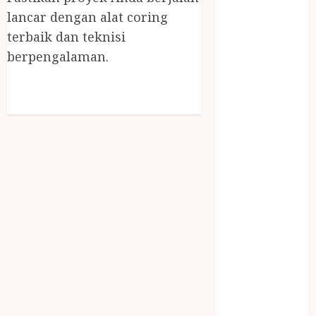
NASI
lancar dengan alat coring
TUMPENG
terbaik dan teknisi
OBAT KIMIA
berpengalaman.
OBAT KOLAM
RENANG
Omah Joglo
PERAWAT
LANSIA
PIJAT BAYI
PRAMBANAN
Pintu Kayu
PISAU DAPUR
RUMAH KAYU
MURAH
saung bambu
SNACK BOX
JOGJA
SODA API