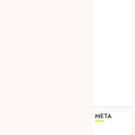
TEBANG
POHON JOGJA
TONGKAT
KAYU BUBUT
TONGKAT
KAYU
PRAMUKA
TONGKAT
KAYU TOYA
TONGKAT
PRAMUKA
TONGKAT
SEKOLAH
Uncategorized
META
Log in