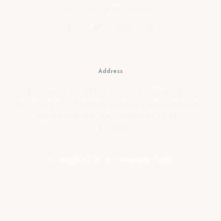
HP/WA : 081331990995
Address
Kopensari, RT.4/RW.37, Desa Madurejo, Kec.
Prambanan, Kabupaten Sleman, Daerah Istimewa
Yogyakarta Telp : 0274-2854599 HP/WA :
081331990995
Copyright © 2026 Prambanan Family