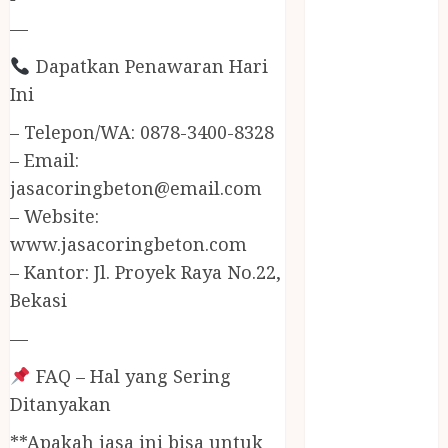
JUAL
—
PERALATAN
KOLAM
Dapatkan Penawaran Hari
RENANG
Ini
JOGJA
– Telepon/WA: 0878-3400-8328
JUAL WELID
DAUN NIPAH
– Email:
Kawat
jasacoringbeton@email.com
Harmonika
– Website:
KERTAS
www.jasacoringbeton.com
GESEK / ESEK
– Kantor: Jl. Proyek Raya No.22,
ESEK MOBIL
Bekasi
KONTRAKTOR
KOLAM
—
RENANG
FAQ – Hal yang Sering
JOGJA
Ditanyakan
LAYANAN
PIJAT BAYI
**Apakah jasa ini bisa untuk