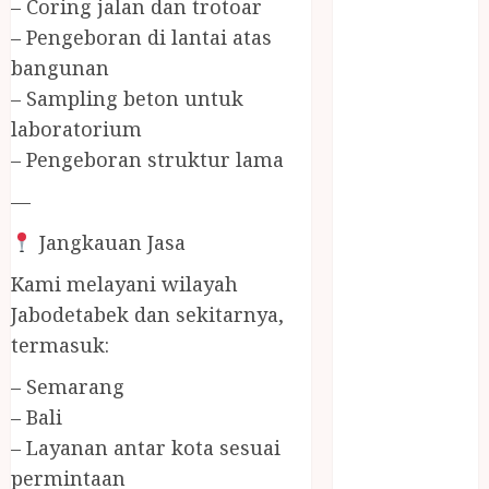
– Coring jalan dan trotoar
Jasa Buang
Puing
– Pengeboran di lantai atas
JASA
bangunan
CLEANING
– Sampling beton untuk
SERVICE
laboratorium
JASA
– Pengeboran struktur lama
KONTRUKSI
JOGJA
—
JASA
Jangkauan Jasa
PERAWATAN
KOLAM
Kami melayani wilayah
RENANG
Jabodetabek dan sekitarnya,
JOGJA
termasuk:
JASA
– Semarang
PRAMURUKTI
– Bali
JUAL OBAT
PENJERNIH
– Layanan antar kota sesuai
KOLAM JOGJA
permintaan