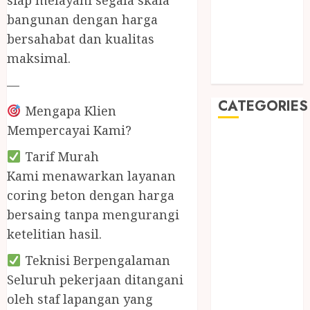
siap melayani segala skala
May 2019
bangunan dengan harga
January 2019
bersahabat dan kualitas
November
2018
maksimal.
October 2018
—
CATEGORIES
Mengapa Klien
Mempercayai Kami?
BADUT SULAP
Tarif Murah
ULTAH ANAK
BAHAN KIMIA
Kami menawarkan layanan
BELAH KAYU
coring beton dengan harga
JOGJA
bersaing tanpa mengurangi
BERAS
ketelitian hasil.
ORGANIK
Teknisi Berpengalaman
RMK
BERAS
Seluruh pekerjaan ditangani
PREMIUM
oleh staf lapangan yang