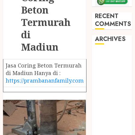
Beton
RECENT
Termurah
COMMENTS
di
ARCHIVES
Madiun
May 2026
December
Jasa Coring Beton Termurah
2025
di Madiun Hanya di :
March 2025
https://prambananfamily.com
September
2024
August 2024
February 2024
January 2024
December
2023