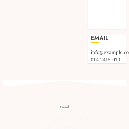
Entries feed
Comments
feed
WordPress.org
EMAIL
info@example.c
014-2415-010
Email
cs@prambananfamily.com
Telp : 0274-2854599