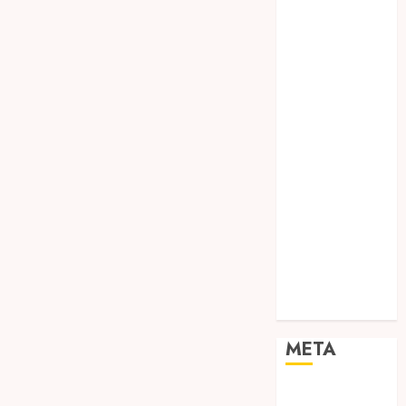
TEBANG
POHON JOGJA
TONGKAT
KAYU BUBUT
TONGKAT
KAYU
PRAMUKA
TONGKAT
KAYU TOYA
TONGKAT
PRAMUKA
TONGKAT
SEKOLAH
Uncategorized
META
Log in