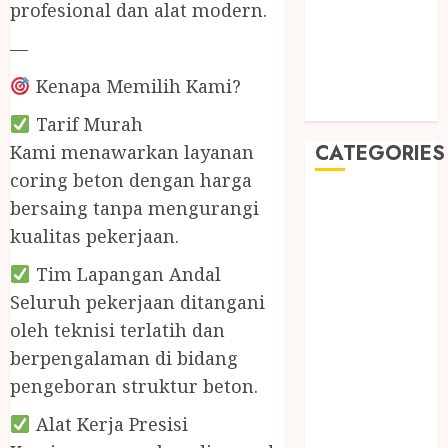
May 2019
profesional dan alat modern.
January 2019
—
November
2018
Kenapa Memilih Kami?
October 2018
Tarif Murah
CATEGORIES
Kami menawarkan layanan
coring beton dengan harga
BADUT SULAP
bersaing tanpa mengurangi
ULTAH ANAK
kualitas pekerjaan.
BAHAN KIMIA
Tim Lapangan Andal
BELAH KAYU
Seluruh pekerjaan ditangani
JOGJA
BERAS
oleh teknisi terlatih dan
ORGANIK
berpengalaman di bidang
RMK
pengeboran struktur beton.
BERAS
Alat Kerja Presisi
PREMIUM