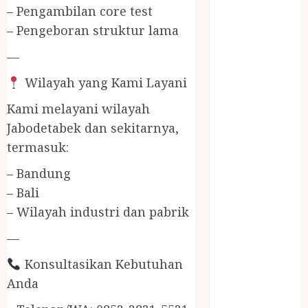
Jasa Buang
– Pengambilan core test
Puing
– Pengeboran struktur lama
JASA
—
CLEANING
SERVICE
Wilayah yang Kami Layani
JASA
KONTRUKSI
Kami melayani wilayah
JOGJA
Jabodetabek dan sekitarnya,
JASA
termasuk:
PERAWATAN
– Bandung
KOLAM
– Bali
RENANG
JOGJA
– Wilayah industri dan pabrik
JASA
—
PRAMURUKTI
JUAL OBAT
Konsultasikan Kebutuhan
PENJERNIH
Anda
KOLAM JOGJA