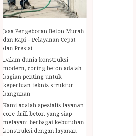
April 2023
March 2023
February 2023
December
Jasa Pengeboran Beton Murah
2021
dan Rapi – Pelayanan Cepat
June 2021
May 2021
dan Presisi
April 2021
Dalam dunia konstruksi
August 2020
modern, coring beton adalah
February 2020
bagian penting untuk
January 2020
keperluan teknis struktur
November
2019
bangunan.
October 2019
Kami adalah spesialis layanan
September
core drill beton yang siap
2019
melayani berbagai kebutuhan
August 2019
konstruksi dengan layanan
July 2019