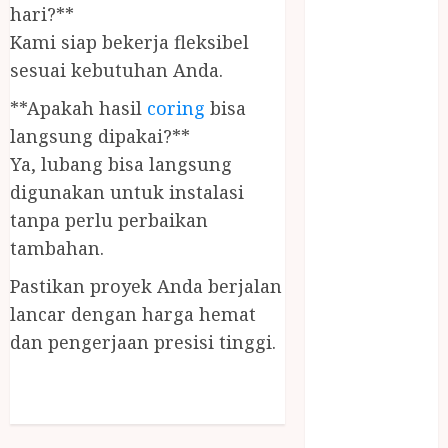
PANGGILAN
hari?**
LAYANAN
Kami siap bekerja fleksibel
PIJAT URUT
sesuai kebutuhan Anda.
PANGGILAN
**Apakah hasil
coring
bisa
Lisplang Kayu
langsung dipakai?**
Ukir
LOKER
Ya, lubang bisa langsung
PRAMURUKTI
digunakan untuk instalasi
LOWONGAN
tanpa perlu perbaikan
KERJA JOGJA
tambahan.
MC ULTAH
Pastikan proyek Anda berjalan
ANAK
MINYAK
lancar dengan harga hemat
WIJEN
dan pengerjaan presisi tinggi.
BUMBU
MASAK
MINYAK
WIJEN RMK