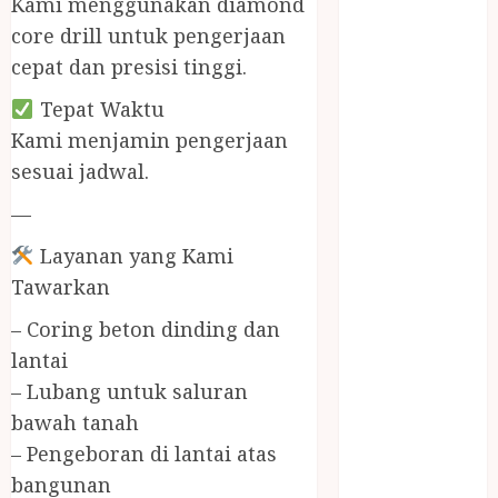
Kami menggunakan diamond
BIRO JASA
STNK
core drill untuk pengerjaan
BIRO JASA
cepat dan presisi tinggi.
STNK JAWA
Tepat Waktu
TENGAH
Kami menjamin pengerjaan
CELANA
sesuai jadwal.
SUNAT /
KHITAN
—
CELANA
Layanan yang Kami
SUNAT
KHITAN
Tawarkan
SAMSON
– Coring beton dinding dan
COUSTIC
lantai
SODA
– Lubang untuk saluran
Gazebo
bawah tanah
Bambu
Gazebo Kayu
– Pengeboran di lantai atas
Jasa Angkut
bangunan