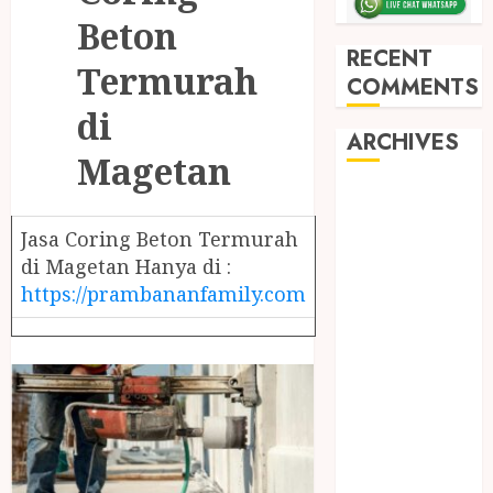
Beton
RECENT
Termurah
COMMENTS
di
ARCHIVES
Magetan
May 2026
December
Jasa Coring Beton Termurah
2025
di Magetan Hanya di :
March 2025
https://prambananfamily.com
September
2024
August 2024
February 2024
January 2024
December
2023