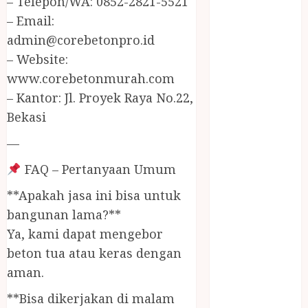
– Telepon/WA: 0852-2821-5521
JUAL
– Email:
PERALATAN
admin@corebetonpro.id
KOLAM
RENANG
– Website:
JOGJA
www.corebetonmurah.com
JUAL WELID
– Kantor: Jl. Proyek Raya No.22,
DAUN NIPAH
Bekasi
Kawat
—
Harmonika
KERTAS
FAQ – Pertanyaan Umum
GESEK / ESEK
**Apakah jasa ini bisa untuk
ESEK MOBIL
KONTRAKTOR
bangunan lama?**
KOLAM
Ya, kami dapat mengebor
RENANG
beton tua atau keras dengan
JOGJA
aman.
LAYANAN
**Bisa dikerjakan di malam
PIJAT BAYI