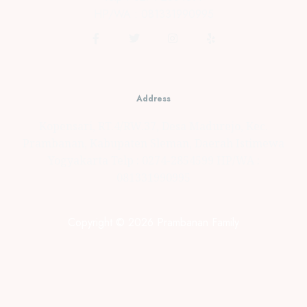
HP/WA : 081331990995
Address
Kopensari, RT.4/RW.37, Desa Madurejo, Kec.
Prambanan, Kabupaten Sleman, Daerah Istimewa
Yogyakarta Telp : 0274-2854599 HP/WA :
081331990995
Copyright © 2026 Prambanan Family