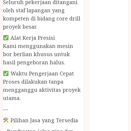
BIRO JASA
Seluruh pekerjaan ditangani
STNK
oleh staf lapangan yang
BIRO JASA
kompeten di bidang core drill
STNK JAWA
proyek besar.
TENGAH
Alat Kerja Presisi
CELANA
SUNAT /
Kami menggunakan mesin
KHITAN
bor berlian khusus untuk
CELANA
hasil pengeboran halus.
SUNAT
Waktu Pengerjaan Cepat
KHITAN
Proses dilakukan tanpa
SAMSON
COUSTIC
mengganggu aktivitas proyek
SODA
utama.
Gazebo
—
Bambu
Gazebo Kayu
Pilihan Jasa yang Tersedia
Jasa Angkut