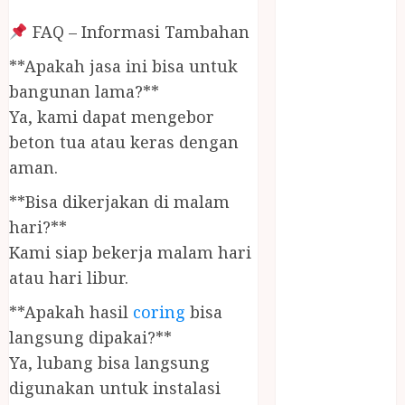
PANGGILAN
FAQ – Informasi Tambahan
LAYANAN
PIJAT URUT
**Apakah jasa ini bisa untuk
PANGGILAN
bangunan lama?**
Lisplang Kayu
Ya, kami dapat mengebor
Ukir
beton tua atau keras dengan
LOKER
aman.
PRAMURUKTI
LOWONGAN
**Bisa dikerjakan di malam
KERJA JOGJA
hari?**
MC ULTAH
Kami siap bekerja malam hari
ANAK
atau hari libur.
MINYAK
WIJEN
**Apakah hasil
coring
bisa
BUMBU
langsung dipakai?**
MASAK
Ya, lubang bisa langsung
MINYAK
digunakan untuk instalasi
WIJEN RMK