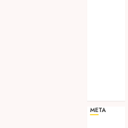
TEBANG
POHON JOGJA
TONGKAT
KAYU BUBUT
TONGKAT
KAYU
PRAMUKA
TONGKAT
KAYU TOYA
TONGKAT
PRAMUKA
TONGKAT
SEKOLAH
Uncategorized
META
Log in