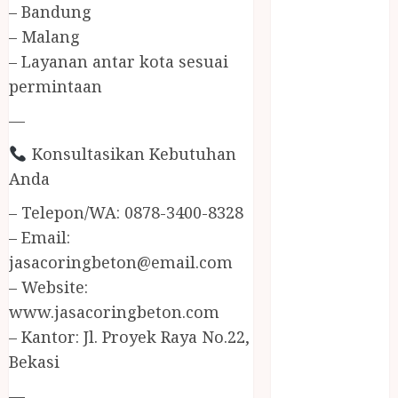
JUAL
– Bandung
PERALATAN
– Malang
KOLAM
– Layanan antar kota sesuai
RENANG
permintaan
JOGJA
—
JUAL WELID
DAUN NIPAH
Konsultasikan Kebutuhan
Kawat
Anda
Harmonika
KERTAS
– Telepon/WA: 0878-3400-8328
GESEK / ESEK
– Email:
ESEK MOBIL
jasacoringbeton@email.com
KONTRAKTOR
– Website:
KOLAM
www.jasacoringbeton.com
RENANG
– Kantor: Jl. Proyek Raya No.22,
JOGJA
Bekasi
LAYANAN
PIJAT BAYI
—