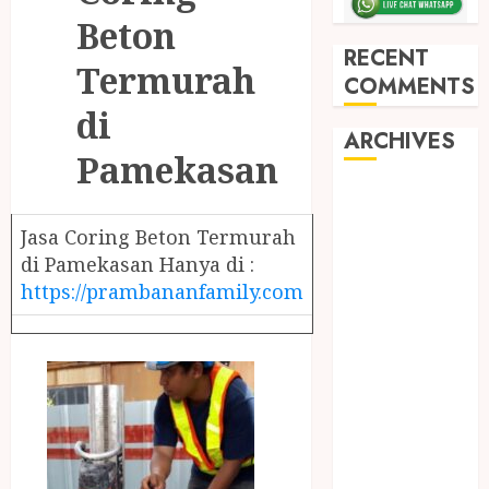
Beton
RECENT
Termurah
COMMENTS
di
ARCHIVES
Pamekasan
May 2026
December
Jasa Coring Beton Termurah
2025
di Pamekasan Hanya di :
March 2025
https://prambananfamily.com
September
2024
August 2024
February 2024
January 2024
December
2023