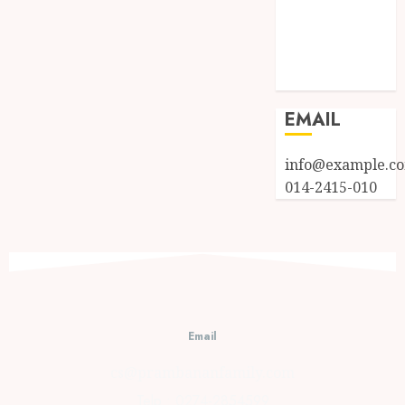
Entries feed
Comments
feed
WordPress.org
EMAIL
info@example.c
014-2415-010
Email
cs@prambananfamily.com
Telp : 0274-2854599