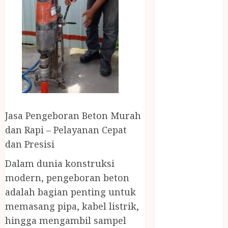
April 2023
March 2023
February 2023
December
2021
June 2021
May 2021
April 2021
August 2020
Jasa Pengeboran Beton Murah
February 2020
dan Rapi – Pelayanan Cepat
January 2020
November
dan Presisi
2019
Dalam dunia konstruksi
October 2019
modern, pengeboran beton
September
adalah bagian penting untuk
2019
memasang pipa, kabel listrik,
August 2019
July 2019
hingga mengambil sampel