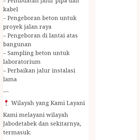
– Pembuatan jalur pipa dan
Jasa Buang
kabel
Puing
– Pengeboran beton untuk
JASA
CLEANING
proyek jalan raya
SERVICE
– Pengeboran di lantai atas
JASA
bangunan
KONTRUKSI
– Sampling beton untuk
JOGJA
laboratorium
JASA
– Perbaikan jalur instalasi
PERAWATAN
lama
KOLAM
RENANG
—
JOGJA
Wilayah yang Kami Layani
JASA
PRAMURUKTI
Kami melayani wilayah
JUAL OBAT
Jabodetabek dan sekitarnya,
PENJERNIH
termasuk:
KOLAM JOGJA