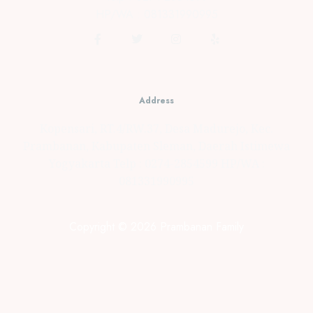
HP/WA : 081331990995
Address
Kopensari, RT.4/RW.37, Desa Madurejo, Kec.
Prambanan, Kabupaten Sleman, Daerah Istimewa
Yogyakarta Telp : 0274-2854599 HP/WA :
081331990995
Copyright © 2026 Prambanan Family