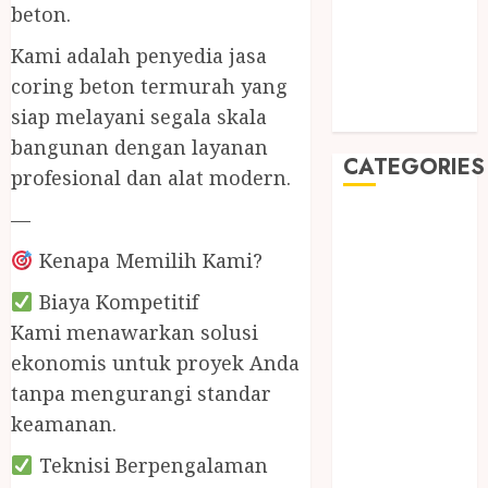
May 2019
beton.
January 2019
Kami adalah penyedia jasa
November
coring beton termurah yang
2018
siap melayani segala skala
October 2018
bangunan dengan layanan
CATEGORIES
profesional dan alat modern.
—
BADUT SULAP
ULTAH ANAK
Kenapa Memilih Kami?
BAHAN KIMIA
Biaya Kompetitif
BELAH KAYU
JOGJA
Kami menawarkan solusi
BERAS
ekonomis untuk proyek Anda
ORGANIK
tanpa mengurangi standar
RMK
keamanan.
BERAS
Teknisi Berpengalaman
PREMIUM