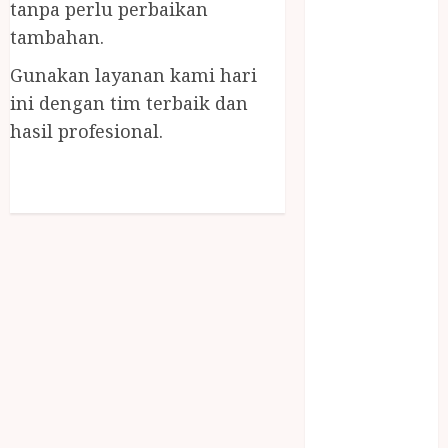
tanpa perlu perbaikan
NASI
tambahan.
TUMPENG
OBAT KIMIA
Gunakan layanan kami hari
OBAT KOLAM
ini dengan tim terbaik dan
RENANG
hasil profesional.
Omah Joglo
PERAWAT
LANSIA
PIJAT BAYI
PRAMBANAN
Pintu Kayu
PISAU DAPUR
RUMAH KAYU
MURAH
saung bambu
SNACK BOX
JOGJA
SODA API