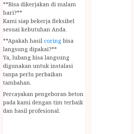
PANGGILAN
**Bisa dikerjakan di malam
LAYANAN
hari?**
PIJAT URUT
Kami siap bekerja fleksibel
PANGGILAN
sesuai kebutuhan Anda.
Lisplang Kayu
**Apakah hasil
coring
bisa
Ukir
LOKER
langsung dipakai?**
PRAMURUKTI
Ya, lubang bisa langsung
LOWONGAN
digunakan untuk instalasi
KERJA JOGJA
tanpa perlu perbaikan
MC ULTAH
tambahan.
ANAK
MINYAK
Percayakan pengeboran beton
WIJEN
pada kami dengan tim terbaik
BUMBU
dan hasil profesional.
MASAK
MINYAK
WIJEN RMK