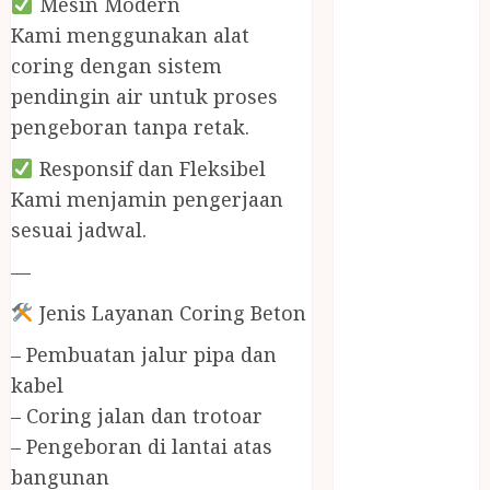
Mesin Modern
BIRO JASA
STNK
Kami menggunakan alat
BIRO JASA
coring dengan sistem
STNK JAWA
pendingin air untuk proses
TENGAH
pengeboran tanpa retak.
CELANA
Responsif dan Fleksibel
SUNAT /
KHITAN
Kami menjamin pengerjaan
CELANA
sesuai jadwal.
SUNAT
—
KHITAN
SAMSON
Jenis Layanan Coring Beton
COUSTIC
– Pembuatan jalur pipa dan
SODA
kabel
Gazebo
– Coring jalan dan trotoar
Bambu
Gazebo Kayu
– Pengeboran di lantai atas
Jasa Angkut
bangunan