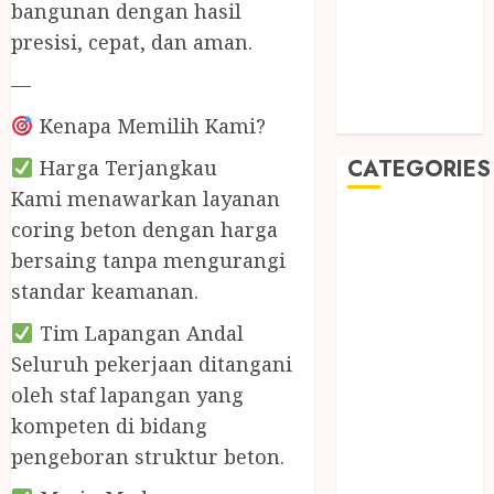
May 2019
bangunan dengan hasil
January 2019
presisi, cepat, dan aman.
November
—
2018
October 2018
Kenapa Memilih Kami?
CATEGORIES
Harga Terjangkau
Kami menawarkan layanan
BADUT SULAP
coring beton dengan harga
ULTAH ANAK
bersaing tanpa mengurangi
BAHAN KIMIA
standar keamanan.
BELAH KAYU
Tim Lapangan Andal
JOGJA
BERAS
Seluruh pekerjaan ditangani
ORGANIK
oleh staf lapangan yang
RMK
kompeten di bidang
BERAS
pengeboran struktur beton.
PREMIUM