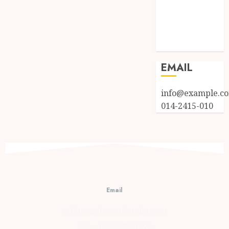
Entries feed
Comments
feed
WordPress.org
EMAIL
info@example.c
014-2415-010
Email
cs@prambananfamily.com
Telp : 0274-2854599