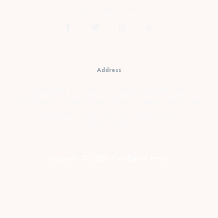
HP/WA : 081331990995
Address
Kopensari, RT.4/RW.37, Desa Madurejo, Kec.
Prambanan, Kabupaten Sleman, Daerah Istimewa
Yogyakarta Telp : 0274-2854599 HP/WA :
081331990995
Copyright © 2026 Prambanan Family