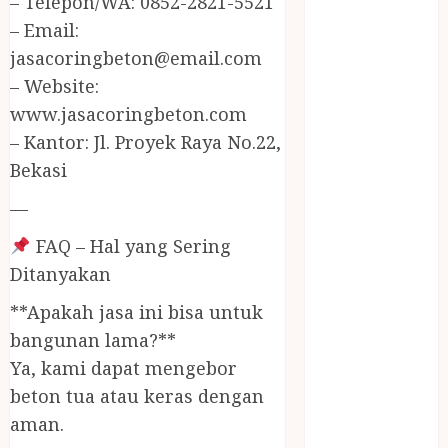
– Telepon/WA: 0852-2821-5521
JUAL
– Email:
PERALATAN
jasacoringbeton@email.com
KOLAM
RENANG
– Website:
JOGJA
www.jasacoringbeton.com
JUAL WELID
– Kantor: Jl. Proyek Raya No.22,
DAUN NIPAH
Bekasi
Kawat
—
Harmonika
KERTAS
FAQ – Hal yang Sering
GESEK / ESEK
Ditanyakan
ESEK MOBIL
KONTRAKTOR
**Apakah jasa ini bisa untuk
KOLAM
bangunan lama?**
RENANG
Ya, kami dapat mengebor
JOGJA
beton tua atau keras dengan
LAYANAN
aman.
PIJAT BAYI