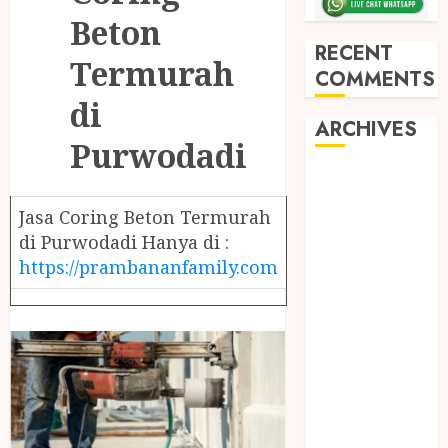
Beton
RECENT
Termurah
COMMENTS
di
ARCHIVES
Purwodadi
May 2026
December
Jasa Coring Beton Termurah
2025
di Purwodadi Hanya di :
March 2025
https://prambananfamily.com
September
2024
August 2024
February 2024
January 2024
December
2023