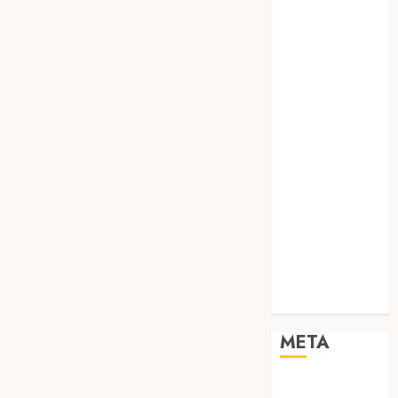
TEBANG
POHON JOGJA
TONGKAT
KAYU BUBUT
TONGKAT
KAYU
PRAMUKA
TONGKAT
KAYU TOYA
TONGKAT
PRAMUKA
TONGKAT
SEKOLAH
Uncategorized
META
Log in