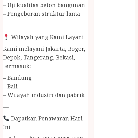
Jasa Buang
– Uji kualitas beton bangunan
Puing
– Pengeboran struktur lama
JASA
—
CLEANING
SERVICE
Wilayah yang Kami Layani
JASA
KONTRUKSI
Kami melayani Jakarta, Bogor,
JOGJA
Depok, Tangerang, Bekasi,
JASA
termasuk:
PERAWATAN
– Bandung
KOLAM
– Bali
RENANG
JOGJA
– Wilayah industri dan pabrik
JASA
—
PRAMURUKTI
JUAL OBAT
Dapatkan Penawaran Hari
PENJERNIH
Ini
KOLAM JOGJA