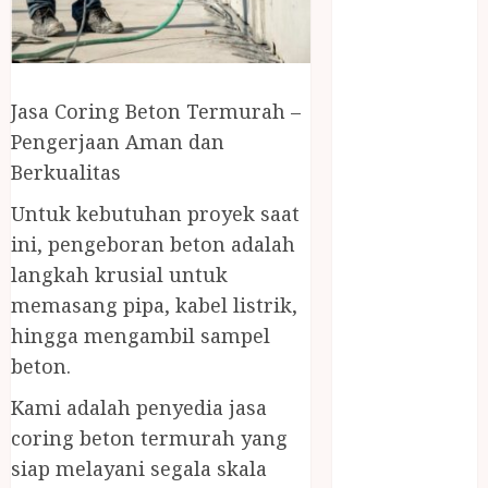
April 2023
March 2023
February 2023
December
Jasa Coring Beton Termurah –
2021
Pengerjaan Aman dan
June 2021
May 2021
Berkualitas
April 2021
Untuk kebutuhan proyek saat
August 2020
ini, pengeboran beton adalah
February 2020
langkah krusial untuk
January 2020
memasang pipa, kabel listrik,
November
2019
hingga mengambil sampel
October 2019
beton.
September
Kami adalah penyedia jasa
2019
coring beton termurah yang
August 2019
siap melayani segala skala
July 2019