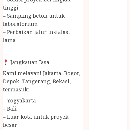
Jasa Buang
tinggi
Puing
– Sampling beton untuk
JASA
laboratorium
CLEANING
SERVICE
– Perbaikan jalur instalasi
JASA
lama
KONTRUKSI
—
JOGJA
JASA
Jangkauan Jasa
PERAWATAN
Kami melayani Jakarta, Bogor,
KOLAM
Depok, Tangerang, Bekasi,
RENANG
JOGJA
termasuk:
JASA
– Yogyakarta
PRAMURUKTI
– Bali
JUAL OBAT
– Luar kota untuk proyek
PENJERNIH
besar
KOLAM JOGJA