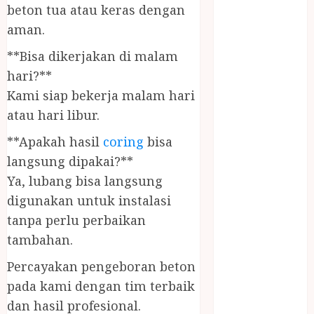
PANGGILAN
beton tua atau keras dengan
LAYANAN
aman.
PIJAT URUT
**Bisa dikerjakan di malam
PANGGILAN
hari?**
Lisplang Kayu
Kami siap bekerja malam hari
Ukir
LOKER
atau hari libur.
PRAMURUKTI
**Apakah hasil
coring
bisa
LOWONGAN
langsung dipakai?**
KERJA JOGJA
Ya, lubang bisa langsung
MC ULTAH
digunakan untuk instalasi
ANAK
MINYAK
tanpa perlu perbaikan
WIJEN
tambahan.
BUMBU
Percayakan pengeboran beton
MASAK
pada kami dengan tim terbaik
MINYAK
dan hasil profesional.
WIJEN RMK