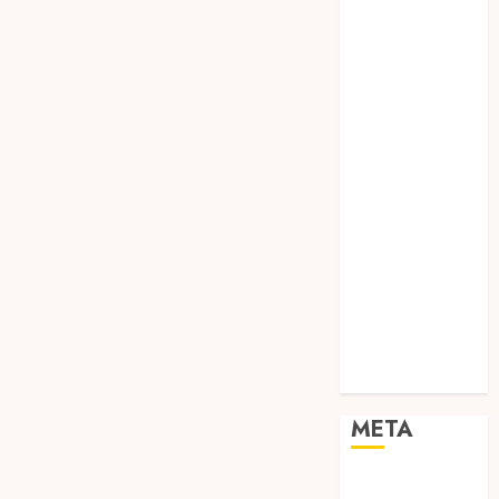
TEBANG
POHON JOGJA
TONGKAT
KAYU BUBUT
TONGKAT
KAYU
PRAMUKA
TONGKAT
KAYU TOYA
TONGKAT
PRAMUKA
TONGKAT
SEKOLAH
Uncategorized
META
Log in