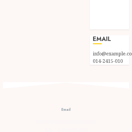
Entries feed
Comments
feed
WordPress.org
EMAIL
info@example.c
014-2415-010
Email
cs@prambananfamily.com
Telp : 0274-2854599