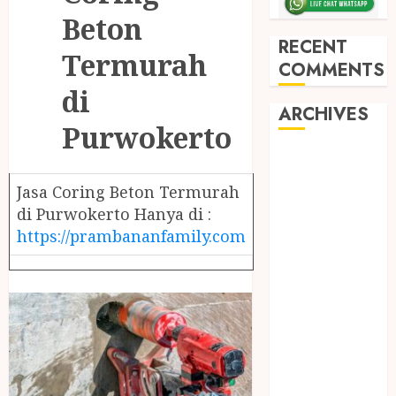
Beton
RECENT
Termurah
COMMENTS
di
ARCHIVES
Purwokerto
May 2026
December
Jasa Coring Beton Termurah
2025
di Purwokerto Hanya di :
March 2025
https://prambananfamily.com
September
2024
August 2024
February 2024
January 2024
December
2023