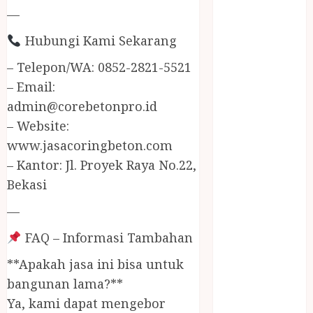
JUAL
—
PERALATAN
Hubungi Kami Sekarang
KOLAM
RENANG
– Telepon/WA: 0852-2821-5521
JOGJA
– Email:
JUAL WELID
admin@corebetonpro.id
DAUN NIPAH
– Website:
Kawat
www.jasacoringbeton.com
Harmonika
KERTAS
– Kantor: Jl. Proyek Raya No.22,
GESEK / ESEK
Bekasi
ESEK MOBIL
—
KONTRAKTOR
KOLAM
FAQ – Informasi Tambahan
RENANG
**Apakah jasa ini bisa untuk
JOGJA
bangunan lama?**
LAYANAN
Ya, kami dapat mengebor
PIJAT BAYI