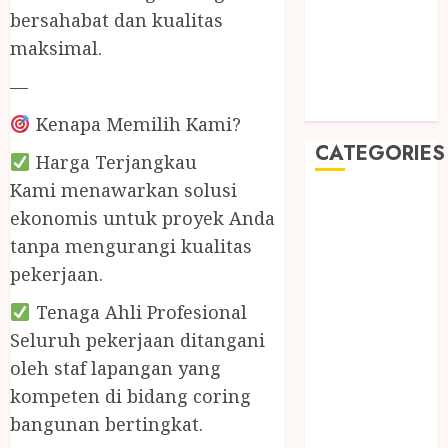
May 2019
bersahabat dan kualitas
January 2019
maksimal.
November
2018
—
October 2018
Kenapa Memilih Kami?
CATEGORIES
Harga Terjangkau
Kami menawarkan solusi
BADUT SULAP
ekonomis untuk proyek Anda
ULTAH ANAK
tanpa mengurangi kualitas
BAHAN KIMIA
pekerjaan.
BELAH KAYU
JOGJA
Tenaga Ahli Profesional
BERAS
Seluruh pekerjaan ditangani
ORGANIK
oleh staf lapangan yang
RMK
kompeten di bidang coring
BERAS
bangunan bertingkat.
PREMIUM