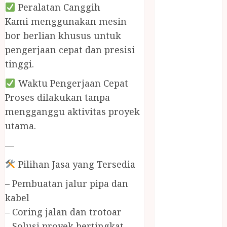
BIRO JASA
Peralatan Canggih
STNK
Kami menggunakan mesin
BIRO JASA
bor berlian khusus untuk
STNK JAWA
pengerjaan cepat dan presisi
TENGAH
tinggi.
CELANA
SUNAT /
Waktu Pengerjaan Cepat
KHITAN
Proses dilakukan tanpa
CELANA
mengganggu aktivitas proyek
SUNAT
utama.
KHITAN
SAMSON
—
COUSTIC
Pilihan Jasa yang Tersedia
SODA
Gazebo
– Pembuatan jalur pipa dan
Bambu
kabel
Gazebo Kayu
– Coring jalan dan trotoar
Jasa Angkut
– Solusi proyek bertingkat