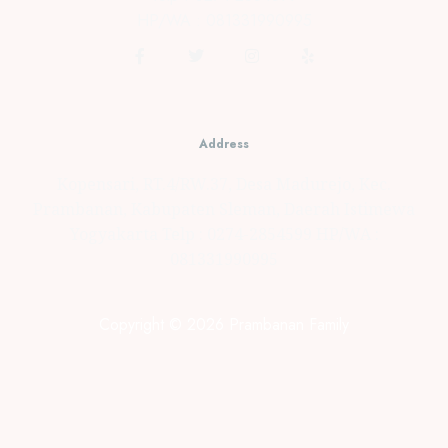
HP/WA : 081331990995
Address
Kopensari, RT.4/RW.37, Desa Madurejo, Kec.
Prambanan, Kabupaten Sleman, Daerah Istimewa
Yogyakarta Telp : 0274-2854599 HP/WA :
081331990995
Copyright © 2026 Prambanan Family