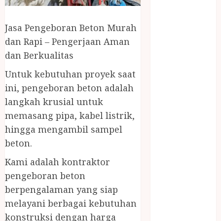
April 2023
March 2023
Jasa Pengeboran Beton Murah
February 2023
December
dan Rapi – Pengerjaan Aman
2021
dan Berkualitas
June 2021
Untuk kebutuhan proyek saat
May 2021
ini, pengeboran beton adalah
April 2021
langkah krusial untuk
August 2020
February 2020
memasang pipa, kabel listrik,
January 2020
hingga mengambil sampel
November
beton.
2019
Kami adalah kontraktor
October 2019
pengeboran beton
September
2019
berpengalaman yang siap
August 2019
melayani berbagai kebutuhan
July 2019
konstruksi dengan harga