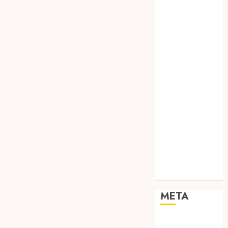
TEBANG
POHON JOGJA
TONGKAT
KAYU BUBUT
TONGKAT
KAYU
PRAMUKA
TONGKAT
KAYU TOYA
TONGKAT
PRAMUKA
TONGKAT
SEKOLAH
Uncategorized
META
Log in