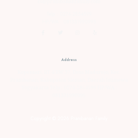
cs@prambananfamily.com
Telp : 0274-2854599
HP/WA : 081331990995
Address
Kopensari, RT.4/RW.37, Desa Madurejo, Kec.
Prambanan, Kabupaten Sleman, Daerah Istimewa
Yogyakarta Telp : 0274-2854599 HP/WA :
081331990995
Copyright © 2026 Prambanan Family