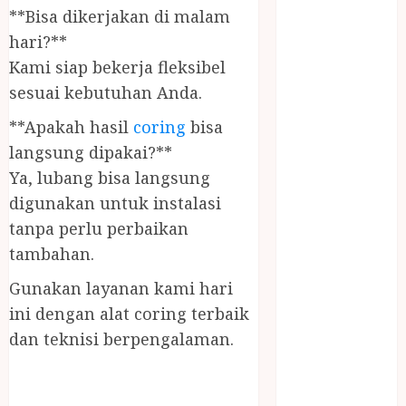
PANGGILAN
**Bisa dikerjakan di malam
LAYANAN
hari?**
PIJAT URUT
Kami siap bekerja fleksibel
PANGGILAN
sesuai kebutuhan Anda.
Lisplang Kayu
Ukir
**Apakah hasil
coring
bisa
LOKER
langsung dipakai?**
PRAMURUKTI
Ya, lubang bisa langsung
LOWONGAN
digunakan untuk instalasi
KERJA JOGJA
tanpa perlu perbaikan
MC ULTAH
tambahan.
ANAK
MINYAK
Gunakan layanan kami hari
WIJEN
ini dengan alat coring terbaik
BUMBU
dan teknisi berpengalaman.
MASAK
MINYAK
WIJEN RMK