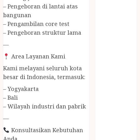
Jasa Buang
– Pengeboran di lantai atas
Puing
bangunan
JASA
– Pengambilan core test
CLEANING
– Pengeboran struktur lama
SERVICE
JASA
—
KONTRUKSI
Area Layanan Kami
JOGJA
JASA
Kami melayani seluruh kota
PERAWATAN
besar di Indonesia, termasuk:
KOLAM
RENANG
– Yogyakarta
JOGJA
– Bali
JASA
– Wilayah industri dan pabrik
PRAMURUKTI
—
JUAL OBAT
PENJERNIH
Konsultasikan Kebutuhan
KOLAM JOGJA
Anda