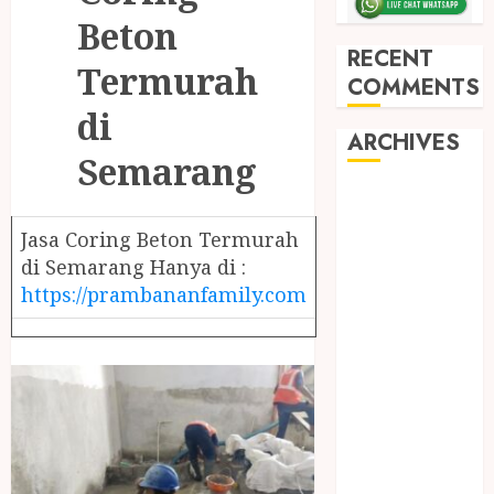
Beton
RECENT
Termurah
COMMENTS
di
ARCHIVES
Semarang
May 2026
December
Jasa Coring Beton Termurah
2025
di Semarang Hanya di :
March 2025
https://prambananfamily.com
September
2024
August 2024
February 2024
January 2024
December
2023