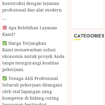
May 2019
konstruksi dengan layanan
January 2019
profesional dan alat modern.
November
—
2018
October 2018
Apa Kelebihan Layanan
Kami?
CATEGORIES
Harga Terjangkau
BADUT SULAP
Kami menawarkan solusi
ULTAH ANAK
ekonomis untuk proyek Anda
BAHAN KIMIA
tanpa mengurangi kualitas
BELAH KAYU
pekerjaan.
JOGJA
BERAS
Tenaga Ahli Profesional
ORGANIK
Seluruh pekerjaan ditangani
RMK
oleh staf lapangan yang
BERAS
kompeten di bidang coring
PREMIUM
bangunan bertingkat.