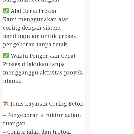
BIRO JASA
STNK
Alat Kerja Presisi
BIRO JASA
Kami menggunakan alat
STNK JAWA
coring dengan sistem
TENGAH
pendingin air untuk proses
CELANA
pengeboran tanpa retak.
SUNAT /
KHITAN
Waktu Pengerjaan Cepat
CELANA
Proses dilakukan tanpa
SUNAT
mengganggu aktivitas proyek
KHITAN
utama.
SAMSON
COUSTIC
—
SODA
Jenis Layanan Coring Beton
Gazebo
Bambu
– Pengeboran struktur dalam
Gazebo Kayu
ruangan
Jasa Angkut
– Coring jalan dan trotoar