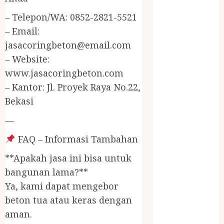
JUAL
– Telepon/WA: 0852-2821-5521
PERALATAN
KOLAM
– Email:
RENANG
jasacoringbeton@email.com
JOGJA
– Website:
JUAL WELID
www.jasacoringbeton.com
DAUN NIPAH
– Kantor: Jl. Proyek Raya No.22,
Kawat
Bekasi
Harmonika
KERTAS
—
GESEK / ESEK
FAQ – Informasi Tambahan
ESEK MOBIL
KONTRAKTOR
**Apakah jasa ini bisa untuk
KOLAM
bangunan lama?**
RENANG
Ya, kami dapat mengebor
JOGJA
beton tua atau keras dengan
LAYANAN
aman.
PIJAT BAYI