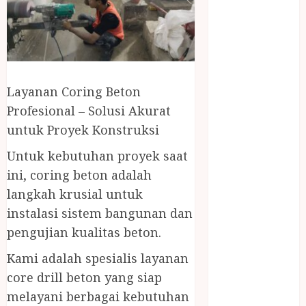
April 2023
March 2023
February 2023
December
2021
June 2021
Layanan Coring Beton
May 2021
Profesional – Solusi Akurat
April 2021
untuk Proyek Konstruksi
August 2020
Untuk kebutuhan proyek saat
February 2020
ini, coring beton adalah
January 2020
November
langkah krusial untuk
2019
instalasi sistem bangunan dan
October 2019
pengujian kualitas beton.
September
Kami adalah spesialis layanan
2019
core drill beton yang siap
August 2019
July 2019
melayani berbagai kebutuhan