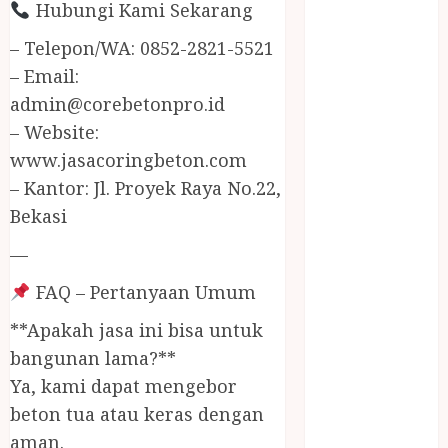
JUAL
Hubungi Kami Sekarang
PERALATAN
– Telepon/WA: 0852-2821-5521
KOLAM
– Email:
RENANG
admin@corebetonpro.id
JOGJA
– Website:
JUAL WELID
DAUN NIPAH
www.jasacoringbeton.com
Kawat
– Kantor: Jl. Proyek Raya No.22,
Harmonika
Bekasi
KERTAS
—
GESEK / ESEK
ESEK MOBIL
FAQ – Pertanyaan Umum
KONTRAKTOR
**Apakah jasa ini bisa untuk
KOLAM
bangunan lama?**
RENANG
JOGJA
Ya, kami dapat mengebor
LAYANAN
beton tua atau keras dengan
PIJAT BAYI
aman.