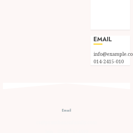
Entries feed
Comments
feed
WordPress.org
EMAIL
info@example.c
014-2415-010
Email
cs@prambananfamily.com
Telp : 0274-2854599