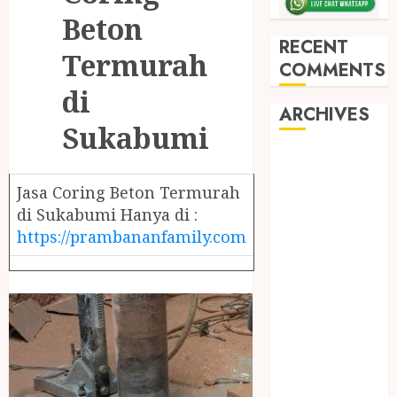
Beton
RECENT
Termurah
COMMENTS
di
ARCHIVES
Sukabumi
May 2026
December
Jasa Coring Beton Termurah
2025
di Sukabumi Hanya di :
March 2025
https://prambananfamily.com
September
2024
August 2024
February 2024
January 2024
December
2023