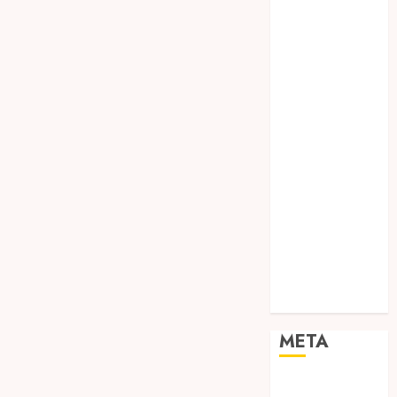
TEBANG
POHON JOGJA
TONGKAT
KAYU BUBUT
TONGKAT
KAYU
PRAMUKA
TONGKAT
KAYU TOYA
TONGKAT
PRAMUKA
TONGKAT
SEKOLAH
Uncategorized
META
Log in