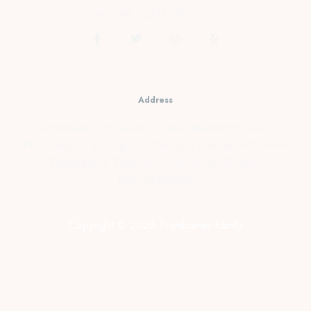
HP/WA : 081331990995
Address
Kopensari, RT.4/RW.37, Desa Madurejo, Kec.
Prambanan, Kabupaten Sleman, Daerah Istimewa
Yogyakarta Telp : 0274-2854599 HP/WA :
081331990995
Copyright © 2026 Prambanan Family