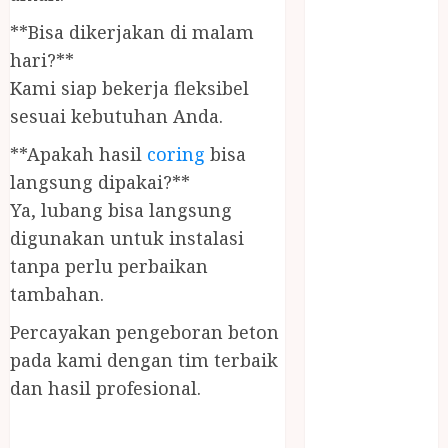
PANGGILAN
**Bisa dikerjakan di malam
LAYANAN
hari?**
PIJAT URUT
PANGGILAN
Kami siap bekerja fleksibel
Lisplang Kayu
sesuai kebutuhan Anda.
Ukir
**Apakah hasil
coring
bisa
LOKER
langsung dipakai?**
PRAMURUKTI
Ya, lubang bisa langsung
LOWONGAN
KERJA JOGJA
digunakan untuk instalasi
MC ULTAH
tanpa perlu perbaikan
ANAK
tambahan.
MINYAK
Percayakan pengeboran beton
WIJEN
pada kami dengan tim terbaik
BUMBU
MASAK
dan hasil profesional.
MINYAK
WIJEN RMK