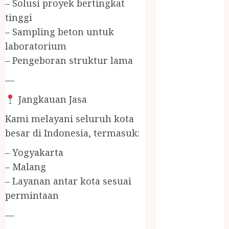
– Solusi proyek bertingkat
Jasa Buang
Puing
tinggi
JASA
– Sampling beton untuk
CLEANING
laboratorium
SERVICE
– Pengeboran struktur lama
JASA
—
KONTRUKSI
JOGJA
Jangkauan Jasa
JASA
Kami melayani seluruh kota
PERAWATAN
KOLAM
besar di Indonesia, termasuk:
RENANG
– Yogyakarta
JOGJA
– Malang
JASA
– Layanan antar kota sesuai
PRAMURUKTI
permintaan
JUAL OBAT
PENJERNIH
—
KOLAM JOGJA