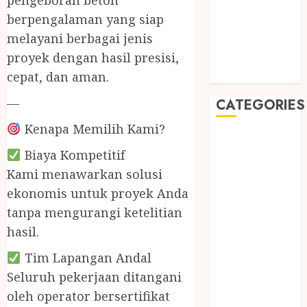
pengeboran beton
May 2019
berpengalaman yang siap
January 2019
melayani berbagai jenis
November
2018
proyek dengan hasil presisi,
October 2018
cepat, dan aman.
—
CATEGORIES
Kenapa Memilih Kami?
BADUT SULAP
Biaya Kompetitif
ULTAH ANAK
BAHAN KIMIA
Kami menawarkan solusi
BELAH KAYU
ekonomis untuk proyek Anda
JOGJA
tanpa mengurangi ketelitian
BERAS
hasil.
ORGANIK
Tim Lapangan Andal
RMK
BERAS
Seluruh pekerjaan ditangani
PREMIUM
oleh operator bersertifikat