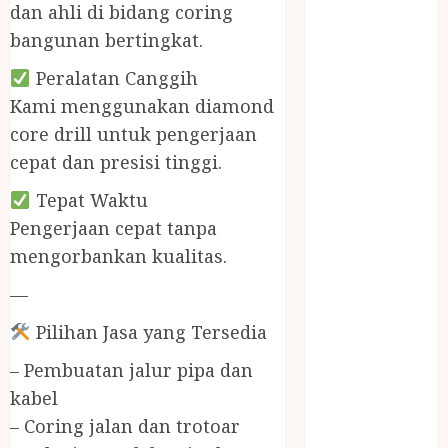
BIRO JASA
dan ahli di bidang coring
STNK
bangunan bertingkat.
BIRO JASA
Peralatan Canggih
STNK JAWA
TENGAH
Kami menggunakan diamond
CELANA
core drill untuk pengerjaan
SUNAT /
cepat dan presisi tinggi.
KHITAN
Tepat Waktu
CELANA
Pengerjaan cepat tanpa
SUNAT
KHITAN
mengorbankan kualitas.
SAMSON
—
COUSTIC
SODA
Pilihan Jasa yang Tersedia
Gazebo
– Pembuatan jalur pipa dan
Bambu
kabel
Gazebo Kayu
– Coring jalan dan trotoar
Jasa Angkut