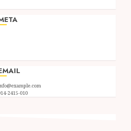
Uncategorized
META
Log in
Entries feed
Comments feed
WordPress.org
EMAIL
info@example.com
014-2415-010