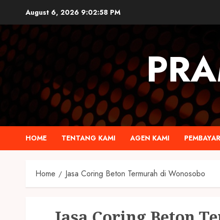
August 6, 2026
9:02:59 PM
PRA
HOME
TENTANG KAMI
AGEN KAMI
PEMBAYA
Home
Jasa Coring Beton Termurah di Wonosobo
Jasa Coring Beton T