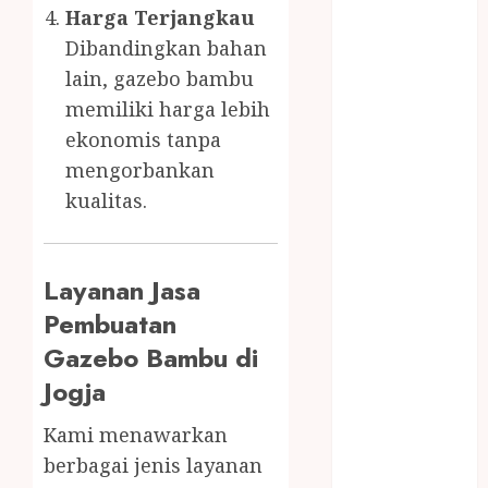
WIJEN RMK
Harga Terjangkau
NASI
Dibandingkan bahan
TUMPENG
lain, gazebo bambu
OBAT KIMIA
memiliki harga lebih
OBAT KOLAM
ekonomis tanpa
RENANG
mengorbankan
Omah Joglo
kualitas.
PERAWAT
LANSIA
PIJAT BAYI
Layanan Jasa
PRAMBANAN
Pintu Kayu
Pembuatan
PISAU DAPUR
Gazebo Bambu di
RUMAH KAYU
Jogja
MURAH
saung bambu
Kami menawarkan
SNACK BOX
berbagai jenis layanan
JOGJA