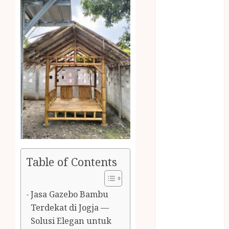
2023
April 2023
March 2023
February 2023
December
2021
June 2021
May 2021
April 2021
August 2020
February 2020
January 2020
November
Table of Contents
2019
October 2019
Jasa Gazebo Bambu
September
Terdekat di Jogja —
2019
August 2019
Solusi Elegan untuk