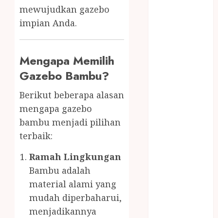
KOLAM JOGJA
mewujudkan gazebo
JUAL
impian Anda.
PERALATAN
KOLAM
RENANG
Mengapa Memilih
JOGJA
Gazebo Bambu?
JUAL WELID
DAUN NIPAH
Berikut beberapa alasan
Kawat
mengapa gazebo
Harmonika
bambu menjadi pilihan
KERTAS
terbaik:
GESEK / ESEK
ESEK MOBIL
Ramah Lingkungan
KONTRAKTOR
Bambu adalah
KOLAM
material alami yang
RENANG
mudah diperbaharui,
JOGJA
menjadikannya
LAYANAN