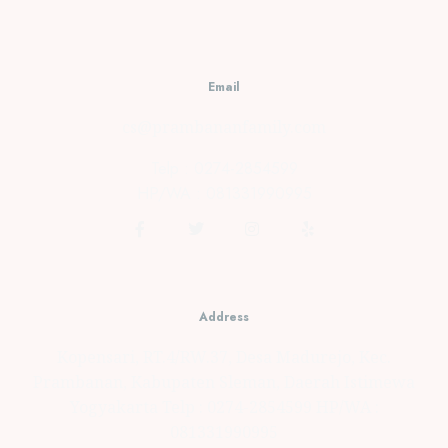
0
Email
cs@prambananfamily.com
Telp : 0274-2854599
HP/WA : 081331990995
Address
Kopensari, RT.4/RW.37, Desa Madurejo, Kec.
Prambanan, Kabupaten Sleman, Daerah Istimewa
Yogyakarta Telp : 0274-2854599 HP/WA :
081331990995