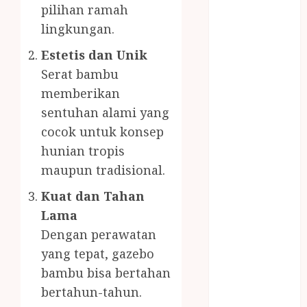
PIJAT BAYI
pilihan ramah
PANGGILAN
lingkungan.
LAYANAN
Estetis dan Unik
PIJAT URUT
Serat bambu
PANGGILAN
memberikan
Lisplang Kayu
Ukir
sentuhan alami yang
LOKER
cocok untuk konsep
PRAMURUKTI
hunian tropis
LOWONGAN
maupun tradisional.
KERJA JOGJA
Kuat dan Tahan
MC ULTAH
ANAK
Lama
MINYAK
Dengan perawatan
WIJEN
yang tepat, gazebo
BUMBU
bambu bisa bertahan
MASAK
bertahun-tahun.
MINYAK