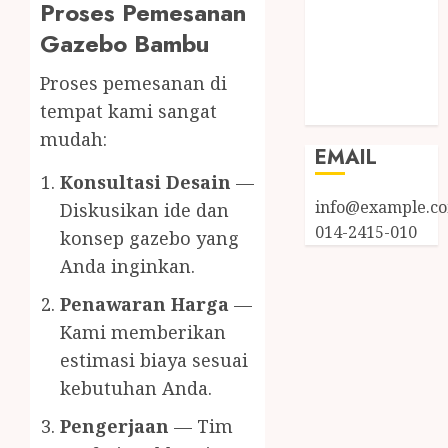
Proses Pemesanan
Log in
Gazebo Bambu
Entries feed
Comments
Proses pemesanan di
feed
tempat kami sangat
WordPress.org
mudah:
EMAIL
Konsultasi Desain
—
info@example.c
Diskusikan ide dan
014-2415-010
konsep gazebo yang
Anda inginkan.
Penawaran Harga
—
Kami memberikan
estimasi biaya sesuai
kebutuhan Anda.
Pengerjaan
— Tim