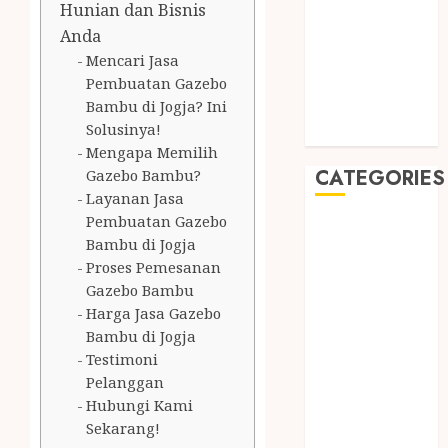
July 2019
Hunian dan Bisnis
May 2019
Anda
January 2019
Mencari Jasa
November
Pembuatan Gazebo
Bambu di Jogja? Ini
2018
Solusinya!
October 2018
Mengapa Memilih
CATEGORIES
Gazebo Bambu?
Layanan Jasa
Pembuatan Gazebo
BADUT SULAP
Bambu di Jogja
ULTAH ANAK
Proses Pemesanan
BAHAN KIMIA
Gazebo Bambu
BELAH KAYU
Harga Jasa Gazebo
JOGJA
Bambu di Jogja
BERAS
Testimoni
ORGANIK
Pelanggan
RMK
Hubungi Kami
BERAS
Sekarang!