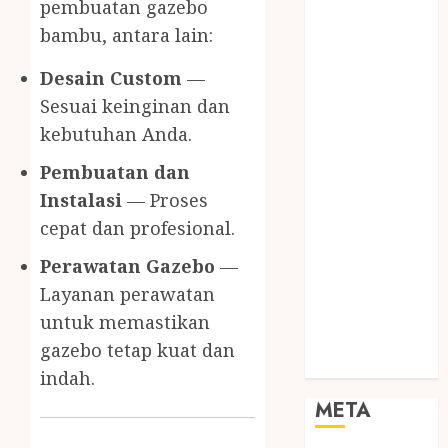
pembuatan gazebo
SODA API
bambu, antara lain:
TEBANG
POHON JOGJA
Desain Custom
—
TONGKAT
Sesuai keinginan dan
KAYU BUBUT
kebutuhan Anda.
TONGKAT
KAYU
Pembuatan dan
PRAMUKA
Instalasi
— Proses
TONGKAT
cepat dan profesional.
KAYU TOYA
Perawatan Gazebo
—
TONGKAT
PRAMUKA
Layanan perawatan
TONGKAT
untuk memastikan
SEKOLAH
gazebo tetap kuat dan
Uncategorized
indah.
META