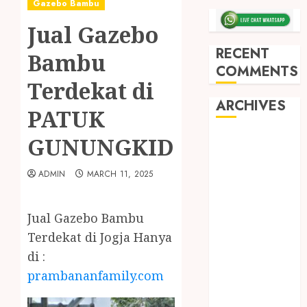
Gazebo Bambu
Jual Gazebo
RECENT
Bambu
COMMENTS
Terdekat di
ARCHIVES
PATUK
GUNUNGKIDUL
May 2026
December
2025
ADMIN
MARCH 11, 2025
March 2025
September
Jual Gazebo Bambu
2024
Terdekat di Jogja Hanya
August 2024
di :
February 2024
prambananfamily.com
January 2024
December