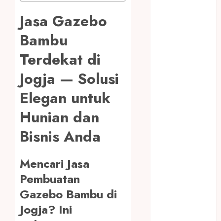
PREMIUM
BIRO JASA
Jasa Gazebo
STNK
Bambu
BIRO JASA
STNK JAWA
Terdekat di
TENGAH
Jogja — Solusi
CELANA
SUNAT /
Elegan untuk
KHITAN
Hunian dan
CELANA
SUNAT
Bisnis Anda
KHITAN
SAMSON
Mencari Jasa
COUSTIC
SODA
Pembuatan
Gazebo
Gazebo Bambu di
Bambu
Jogja? Ini
Gazebo Kayu