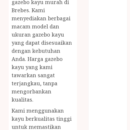
gazebo kayu murah di
PIJAT BAYI
Brebes. Kami
PANGGILAN
LAYANAN
menyediakan berbagai
PIJAT URUT
macam model dan
PANGGILAN
ukuran gazebo kayu
Lisplang Kayu
yang dapat disesuaikan
Ukir
dengan kebutuhan
LOKER
Anda. Harga gazebo
PRAMURUKTI
kayu yang kami
LOWONGAN
tawarkan sangat
KERJA JOGJA
MC ULTAH
terjangkau, tanpa
ANAK
mengorbankan
MINYAK
kualitas.
WIJEN
Kami menggunakan
BUMBU
kayu berkualitas tinggi
MASAK
MINYAK
untuk memastikan