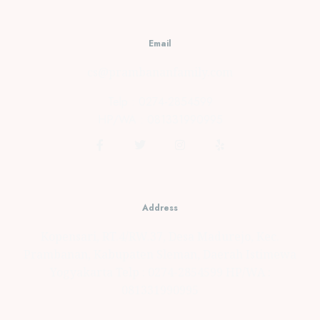
Email
cs@prambananfamily.com
Telp : 0274-2854599
HP/WA : 081331990995
Address
Kopensari, RT.4/RW.37, Desa Madurejo, Kec.
Prambanan, Kabupaten Sleman, Daerah Istimewa
Yogyakarta Telp : 0274-2854599 HP/WA :
081331990995