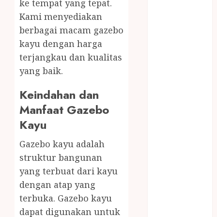
PREMIUM
ke tempat yang tepat.
BIRO JASA
Kami menyediakan
STNK
berbagai macam gazebo
BIRO JASA
kayu dengan harga
STNK JAWA
terjangkau dan kualitas
TENGAH
yang baik.
CELANA
SUNAT /
Keindahan dan
KHITAN
Manfaat Gazebo
CELANA
Kayu
SUNAT
KHITAN
Gazebo kayu adalah
SAMSON
struktur bangunan
COUSTIC
yang terbuat dari kayu
SODA
Gazebo
dengan atap yang
Bambu
terbuka. Gazebo kayu
Gazebo Kayu
dapat digunakan untuk