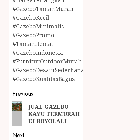
#HargaTerjangkau
#GazeboTamanMurah
#GazeboKecil
#GazeboMinimalis
#GazeboPromo
#TamanHemat
#GazeboIndonesia
#FurniturOutdoorMurah
#GazeboDesainSederhana
#GazeboKualitasBagus
Previous
JUAL GAZEBO
KAYU TERMURAH
DI BOYOLALI
Next