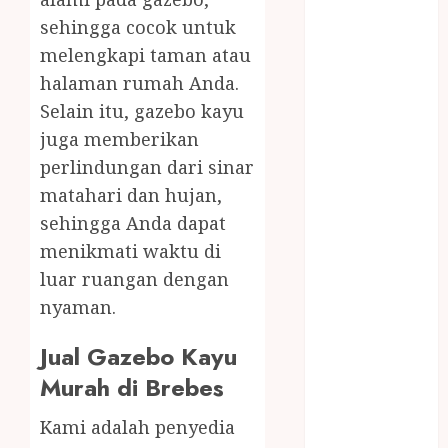
KOLAM JOGJA
sehingga cocok untuk
JUAL
melengkapi taman atau
PERALATAN
halaman rumah Anda.
KOLAM
RENANG
Selain itu, gazebo kayu
JOGJA
juga memberikan
JUAL WELID
perlindungan dari sinar
DAUN NIPAH
matahari dan hujan,
Kawat
sehingga Anda dapat
Harmonika
menikmati waktu di
KERTAS
luar ruangan dengan
GESEK / ESEK
nyaman.
ESEK MOBIL
KONTRAKTOR
Jual Gazebo Kayu
KOLAM
Murah di Brebes
RENANG
JOGJA
Kami adalah penyedia
LAYANAN