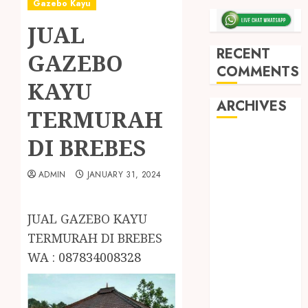
Gazebo Kayu
JUAL
RECENT
GAZEBO
COMMENTS
KAYU
ARCHIVES
TERMURAH
DI BREBES
May 2026
December
2025
ADMIN
JANUARY 31, 2024
March 2025
September
JUAL GAZEBO KAYU
2024
TERMURAH DI BREBES
August 2024
WA :
087834008328
February 2024
January 2024
December