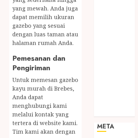
SODA API
yang mewah. Anda juga
TEBANG
dapat memilih ukuran
POHON JOGJA
gazebo yang sesuai
TONGKAT
dengan luas taman atau
KAYU BUBUT
halaman rumah Anda.
TONGKAT
KAYU
Pemesanan dan
PRAMUKA
Pengiriman
TONGKAT
KAYU TOYA
Untuk memesan gazebo
TONGKAT
kayu murah di Brebes,
PRAMUKA
Anda dapat
TONGKAT
SEKOLAH
menghubungi kami
Uncategorized
melalui kontak yang
tertera di website kami.
META
Tim kami akan dengan