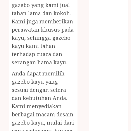
WIJEN RMK
gazebo yang kami jual
NASI
tahan lama dan kokoh.
TUMPENG
Kami juga memberikan
OBAT KIMIA
perawatan khusus pada
OBAT KOLAM
kayu, sehingga gazebo
RENANG
kayu kami tahan
Omah Joglo
terhadap cuaca dan
PERAWAT
serangan hama kayu.
LANSIA
PIJAT BAYI
Anda dapat memilih
PRAMBANAN
gazebo kayu yang
Pintu Kayu
sesuai dengan selera
PISAU DAPUR
dan kebutuhan Anda.
RUMAH KAYU
Kami menyediakan
MURAH
saung bambu
berbagai macam desain
SNACK BOX
gazebo kayu, mulai dari
JOGJA
yang sederhana hingga