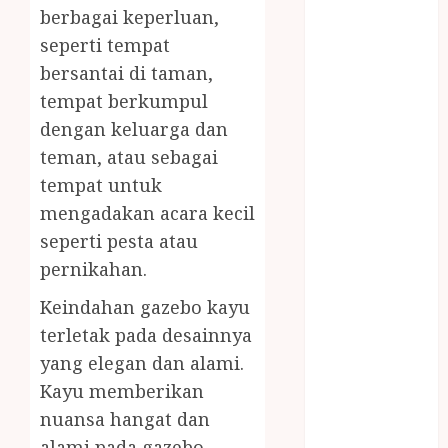
Jasa Angkut
berbagai keperluan,
Jasa Buang
seperti tempat
Puing
bersantai di taman,
JASA
tempat berkumpul
CLEANING
dengan keluarga dan
SERVICE
teman, atau sebagai
JASA
KONTRUKSI
tempat untuk
JOGJA
mengadakan acara kecil
JASA
seperti pesta atau
PERAWATAN
pernikahan.
KOLAM
Keindahan gazebo kayu
RENANG
JOGJA
terletak pada desainnya
JASA
yang elegan dan alami.
PRAMURUKTI
Kayu memberikan
JUAL OBAT
nuansa hangat dan
PENJERNIH
alami pada gazebo,