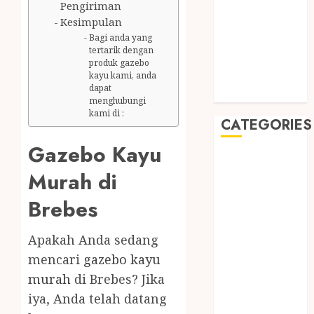
July 2019
Pengiriman
Kesimpulan
May 2019
Bagi anda yang
January 2019
tertarik dengan
November
produk gazebo
2018
kayu kami, anda
dapat
October 2018
menghubungi
kami di :
CATEGORIES
Gazebo Kayu
BADUT SULAP
Murah di
ULTAH ANAK
BAHAN KIMIA
Brebes
BELAH KAYU
JOGJA
Apakah Anda sedang
BERAS
mencari
gazebo kayu
ORGANIK
murah
di Brebes? Jika
RMK
iya, Anda telah datang
BERAS