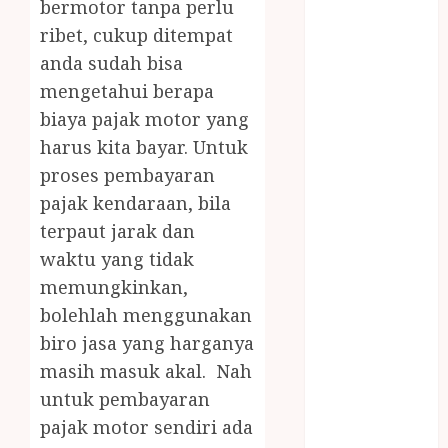
bermotor tanpa perlu
JOGJA
ribet, cukup ditempat
LAYANAN
PIJAT BAYI
anda sudah bisa
PANGGILAN
mengetahui berapa
LAYANAN
biaya pajak motor yang
PIJAT URUT
harus kita bayar. Untuk
PANGGILAN
proses pembayaran
Lisplang Kayu
pajak kendaraan, bila
Ukir
terpaut jarak dan
LOKER
waktu yang tidak
PRAMURUKTI
LOWONGAN
memungkinkan,
KERJA JOGJA
bolehlah menggunakan
MC ULTAH
biro jasa yang harganya
ANAK
masih masuk akal. Nah
MINYAK
untuk pembayaran
WIJEN
pajak motor sendiri ada
BUMBU