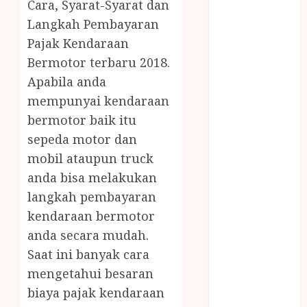
Cara, Syarat-Syarat dan
JUAL OBAT
PENJERNIH
Langkah Pembayaran
KOLAM JOGJA
Pajak Kendaraan
JUAL
Bermotor terbaru 2018.
PERALATAN
Apabila anda
KOLAM
mempunyai kendaraan
RENANG
bermotor baik itu
JOGJA
sepeda motor dan
JUAL WELID
mobil ataupun truck
DAUN NIPAH
anda bisa melakukan
Kawat
Harmonika
langkah pembayaran
KERTAS
kendaraan bermotor
GESEK / ESEK
anda secara mudah.
ESEK MOBIL
Saat ini banyak cara
KONTRAKTOR
mengetahui besaran
KOLAM
biaya pajak kendaraan
RENANG