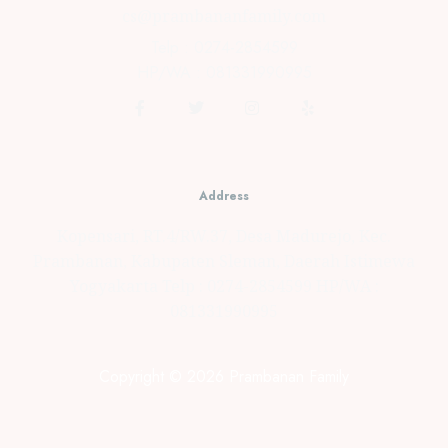
cs@prambananfamily.com
Telp : 0274-2854599
HP/WA : 081331990995
Address
Kopensari, RT.4/RW.37, Desa Madurejo, Kec.
Prambanan, Kabupaten Sleman, Daerah Istimewa
Yogyakarta Telp : 0274-2854599 HP/WA :
081331990995
Copyright © 2026 Prambanan Family