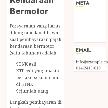
META
Bermotor
Log in
Entries feed
Persyaratan yang harus
Comments
dilengkapi dan dibawa
feed
WordPress.org
saat pembayaraan pajak
kendaraan bermotor
EMAIL
(satu tahunan) adalah :
info@example.c
STNK asli
014-2415-010
KTP asli yang masih
berlaku sesuai nama
di STNK
Sejumlah uang.
Langkah pembayaran di