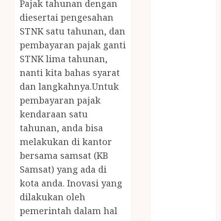
Pajak tahunan dengan
MASAK
diesertai pengesahan
MINYAK
STNK satu tahunan, dan
WIJEN RMK
NASI
pembayaran pajak ganti
TUMPENG
STNK lima tahunan,
OBAT KIMIA
nanti kita bahas syarat
OBAT KOLAM
dan langkahnya.Untuk
RENANG
pembayaran pajak
Omah Joglo
kendaraan satu
PERAWAT
tahunan, anda bisa
LANSIA
melakukan di kantor
PIJAT BAYI
PRAMBANAN
bersama samsat (KB
Pintu Kayu
Samsat) yang ada di
PISAU DAPUR
kota anda. Inovasi yang
RUMAH KAYU
dilakukan oleh
MURAH
pemerintah dalam hal
saung bambu