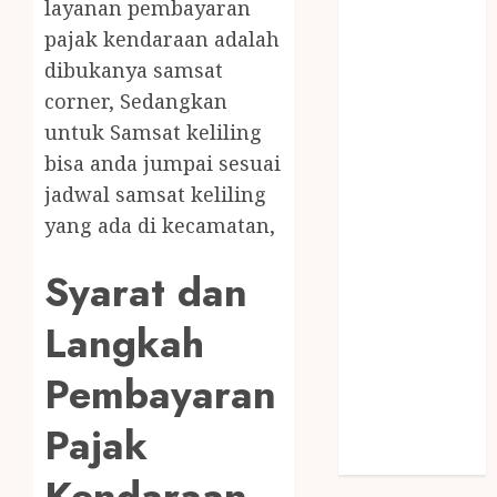
layanan pembayaran
SNACK BOX
pajak kendaraan adalah
JOGJA
dibukanya samsat
SODA API
TEBANG
corner, Sedangkan
POHON JOGJA
untuk Samsat keliling
TONGKAT
bisa anda jumpai sesuai
KAYU BUBUT
jadwal samsat keliling
TONGKAT
yang ada di kecamatan,
KAYU
PRAMUKA
Syarat dan
TONGKAT
KAYU TOYA
Langkah
TONGKAT
PRAMUKA
Pembayaran
TONGKAT
Pajak
SEKOLAH
Uncategorized
Kendaraan