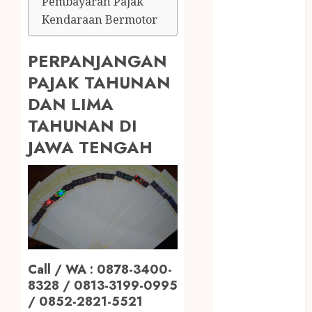
Pembayaran Pajak
RMK
Kendaraan Bermotor
BERAS
PREMIUM
BIRO JASA
PERPANJANGAN
STNK
PAJAK TAHUNAN
BIRO JASA
DAN LIMA
STNK JAWA
TAHUNAN DI
TENGAH
JAWA TENGAH
CELANA
SUNAT /
KHITAN
CELANA
SUNAT
KHITAN
SAMSON
COUSTIC
Call / WA : 0878-3400-
SODA
8328 / 0813-3199-0995
Gazebo
/ 0852-2821-5521