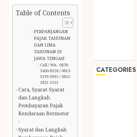
2019
August 2019
Table of Contents
July 2019
May 2019
PERPANJANGAN
January 2019
PAJAK TAHUNAN
November
DAN LIMA
2018
TAHUNAN DI
October 2018
JAWA TENGAH
Call / WA : 0878-
CATEGORIES
3400-8328 / 0813-
3199-0995 / 0852-
2821-5521
BADUT SULAP
Cara, Syarat-Syarat
ULTAH ANAK
dan Langkah
BAHAN KIMIA
Pembayaran Pajak
BELAH KAYU
Kendaraan Bermotor
JOGJA
:
BERAS
Syarat dan Langkah
ORGANIK