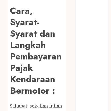
Bambu
Cara,
Gazebo Kayu
Jasa Angkut
Syarat-
Jasa Buang
Puing
Syarat dan
JASA
CLEANING
Langkah
SERVICE
JASA
Pembayaran
KONTRUKSI
JOGJA
Pajak
JASA
Kendaraan
PERAWATAN
KOLAM
Bermotor :
RENANG
JOGJA
JASA
Sahabat sekalian inilah
PRAMURUKTI