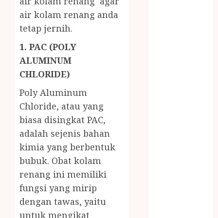
air kolam renang agar
MASAK
air kolam renang anda
MINYAK
tetap jernih.
WIJEN RMK
NASI
1. PAC (POLY
TUMPENG
ALUMINUM
OBAT KIMIA
CHLORIDE)
OBAT KOLAM
RENANG
Poly Aluminum
Omah Joglo
Chloride, atau yang
PERAWAT
biasa disingkat PAC,
LANSIA
adalah sejenis bahan
PIJAT BAYI
kimia yang berbentuk
PRAMBANAN
bubuk. Obat kolam
Pintu Kayu
renang ini memiliki
PISAU DAPUR
fungsi yang mirip
RUMAH KAYU
MURAH
dengan tawas, yaitu
saung bambu
untuk mengikat