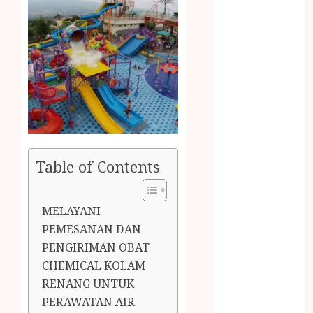
January 2024
December
2023
April 2023
March 2023
February 2023
December
2021
June 2021
May 2021
Table of Contents
April 2021
August 2020
MELAYANI
February 2020
PEMESANAN DAN
January 2020
PENGIRIMAN OBAT
November
CHEMICAL KOLAM
2019
October 2019
RENANG UNTUK
September
PERAWATAN AIR