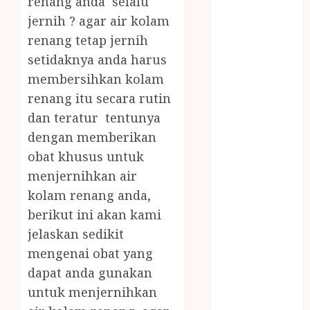
renang anda selalu
JOGJA
jernih ? agar air kolam
LAYANAN
renang tetap jernih
PIJAT BAYI
setidaknya anda harus
PANGGILAN
LAYANAN
membersihkan kolam
PIJAT URUT
renang itu secara rutin
PANGGILAN
dan teratur tentunya
Lisplang Kayu
dengan memberikan
Ukir
obat khusus untuk
LOKER
menjernihkan air
PRAMURUKTI
kolam renang anda,
LOWONGAN
berikut ini akan kami
KERJA JOGJA
MC ULTAH
jelaskan sedikit
ANAK
mengenai obat yang
MINYAK
dapat anda gunakan
WIJEN
untuk menjernihkan
BUMBU