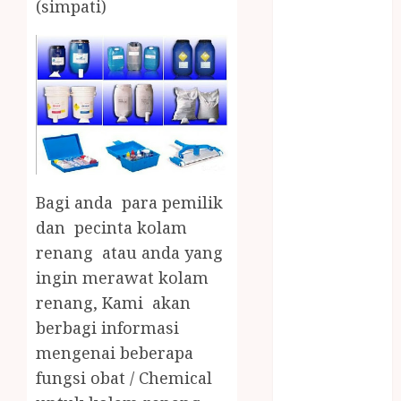
(simpati)
Bambu
Gazebo Kayu
Jasa Angkut
Jasa Buang
Puing
JASA
CLEANING
SERVICE
JASA
Bagi anda para pemilik
KONTRUKSI
dan pecinta kolam
JOGJA
renang atau anda yang
JASA
PERAWATAN
ingin merawat kolam
KOLAM
renang, Kami akan
RENANG
berbagi informasi
JOGJA
mengenai beberapa
JASA
fungsi obat / Chemical
PRAMURUKTI