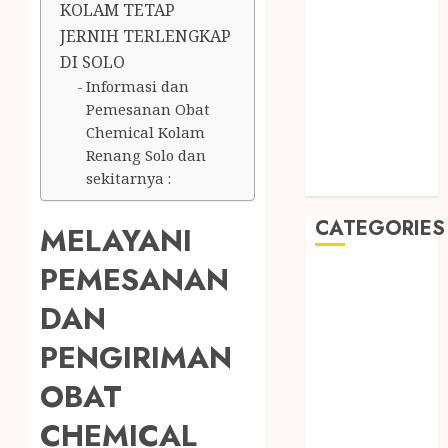
2019
KOLAM TETAP
August 2019
JERNIH TERLENGKAP
July 2019
DI SOLO
May 2019
Informasi dan
January 2019
Pemesanan Obat
November
Chemical Kolam
Renang Solo dan
2018
sekitarnya :
October 2018
CATEGORIES
MELAYANI
PEMESANAN
BADUT SULAP
ULTAH ANAK
DAN
BAHAN KIMIA
PENGIRIMAN
BELAH KAYU
JOGJA
OBAT
BERAS
CHEMICAL
ORGANIK