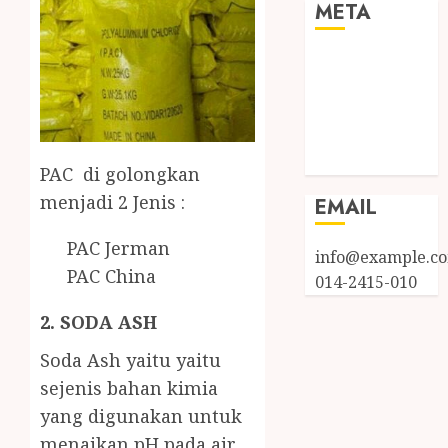
META
Log in
Entries feed
Comments
feed
WordPress.org
PAC di golongkan
menjadi 2 Jenis :
EMAIL
PAC Jerman
info@example.c
PAC China
014-2415-010
2. SODA ASH
Soda Ash yaitu yaitu
sejenis bahan kimia
yang digunakan untuk
menaikan pH pada air