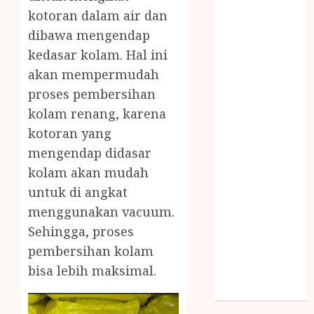
SNACK BOX
kotoran dalam air dan
JOGJA
dibawa mengendap
SODA API
kedasar kolam. Hal ini
TEBANG
akan mempermudah
POHON JOGJA
proses pembersihan
TONGKAT
kolam renang, karena
KAYU BUBUT
kotoran yang
TONGKAT
KAYU
mengendap didasar
PRAMUKA
kolam akan mudah
TONGKAT
untuk di angkat
KAYU TOYA
menggunakan vacuum.
TONGKAT
Sehingga, proses
PRAMUKA
pembersihan kolam
TONGKAT
bisa lebih maksimal.
SEKOLAH
Uncategorized