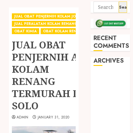
JUAL OBAT PENJERNIH KOLAM JOGJA
JUAL PERALATAN KOLAM RENANG JOGJA
OBAT KIMIA
OBAT KOLAM RENANG
RECENT
JUAL OBAT
COMMENTS
PENJERNIH AIR
ARCHIVES
KOLAM
May 2026
RENANG
December
TERMURAH DI
2025
March 2025
SOLO
September
2024
ADMIN
JANUARY 31, 2020
August 2024
February 2024