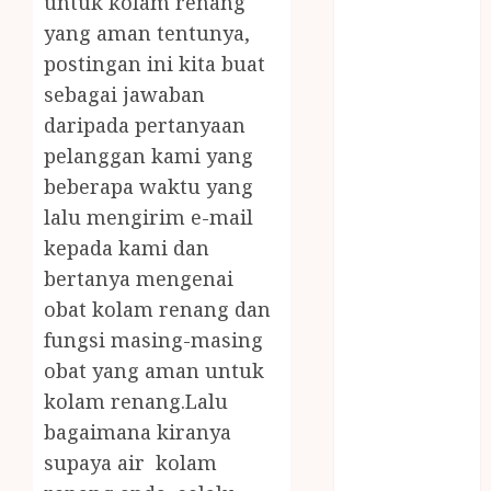
untuk kolam renang
JUAL OBAT
yang aman tentunya,
PENJERNIH
postingan ini kita buat
KOLAM JOGJA
JUAL
sebagai jawaban
PERALATAN
daripada pertanyaan
KOLAM
pelanggan kami yang
RENANG
beberapa waktu yang
JOGJA
lalu mengirim e-mail
JUAL WELID
kepada kami dan
DAUN NIPAH
bertanya mengenai
Kawat
obat kolam renang dan
Harmonika
KERTAS
fungsi masing-masing
GESEK / ESEK
obat yang aman untuk
ESEK MOBIL
kolam renang.Lalu
KONTRAKTOR
bagaimana kiranya
KOLAM
supaya air kolam
RENANG