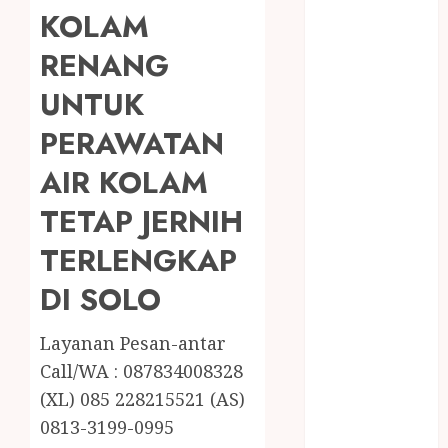
RMK
KOLAM
BERAS
PREMIUM
RENANG
BIRO JASA
UNTUK
STNK
BIRO JASA
PERAWATAN
STNK JAWA
AIR KOLAM
TENGAH
CELANA
TETAP JERNIH
SUNAT /
TERLENGKAP
KHITAN
CELANA
DI SOLO
SUNAT
KHITAN
Layanan Pesan-antar
SAMSON
Call/WA : 087834008328
COUSTIC
(XL) 085 228215521 (AS)
SODA
0813-3199-0995
Gazebo