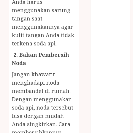
Anda harus
PENJERNIH
menggunakan sarung
KOLAM JOGJA
JUAL
tangan saat
PERALATAN
menggunakannya agar
KOLAM
kulit tangan Anda tidak
RENANG
terkena soda api.
JOGJA
2. Bahan Pembersih
JUAL WELID
DAUN NIPAH
Noda
Kawat
Jangan khawatir
Harmonika
menghadapi noda
KERTAS
membandel di rumah.
GESEK / ESEK
Dengan menggunakan
ESEK MOBIL
KONTRAKTOR
soda api, noda tersebut
KOLAM
bisa dengan mudah
RENANG
Anda singkirkan. Cara
JOGJA
membersihkannya