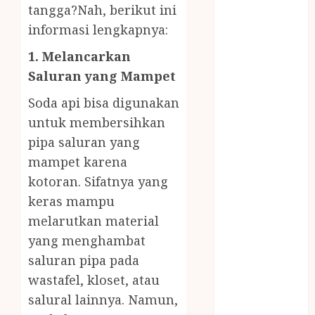
Gazebo Kayu
tangga?Nah, berikut ini
Jasa Angkut
informasi lengkapnya:
Jasa Buang
1. Melancarkan
Puing
Saluran yang Mampet
JASA
CLEANING
Soda api bisa digunakan
SERVICE
untuk membersihkan
JASA
pipa saluran yang
KONTRUKSI
mampet karena
JOGJA
kotoran. Sifatnya yang
JASA
PERAWATAN
keras mampu
KOLAM
melarutkan material
RENANG
yang menghambat
JOGJA
saluran pipa pada
JASA
wastafel, kloset, atau
PRAMURUKTI
salural lainnya. Namun,
JUAL OBAT