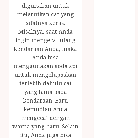
MINYAK
digunakan untuk
WIJEN RMK
melarutkan cat yang
NASI
sifatnya keras.
TUMPENG
Misalnya, saat Anda
OBAT KIMIA
ingin mengecat ulang
OBAT KOLAM
kendaraan Anda, maka
RENANG
Anda bisa
Omah Joglo
menggunakan soda api
PERAWAT
LANSIA
untuk mengelupaskan
PIJAT BAYI
terlebih dahulu cat
PRAMBANAN
yang lama pada
Pintu Kayu
kendaraan. Baru
PISAU DAPUR
kemudian Anda
RUMAH KAYU
mengecat dengan
MURAH
warna yang baru. Selain
saung bambu
itu, Anda juga bisa
SNACK BOX