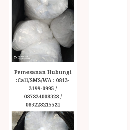
December
2023
April 2023
March 2023
February 2023
December
2021
June 2021
May 2021
April 2021
Pemesanan Hubungi
August 2020
:Call/SMS/WA : 0813-
February 2020
3199-0995 /
January 2020
087834008328 /
November
2019
085228215521
October 2019
September
2019