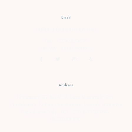
Email
cs@prambananfamily.com
Telp : 0274-2854599
HP/WA : 081331990995
Address
Kopensari, RT.4/RW.37, Desa Madurejo, Kec.
Prambanan, Kabupaten Sleman, Daerah Istimewa
Yogyakarta Telp : 0274-2854599 HP/WA :
081331990995