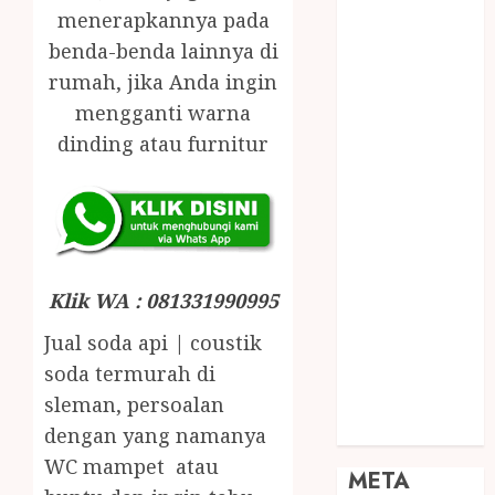
JOGJA
menerapkannya pada
SODA API
benda-benda lainnya di
TEBANG
rumah, jika Anda ingin
POHON JOGJA
mengganti warna
TONGKAT
dinding atau furnitur
KAYU BUBUT
TONGKAT
KAYU
PRAMUKA
TONGKAT
KAYU TOYA
Klik WA : 081331990995
TONGKAT
Jual soda api | coustik
PRAMUKA
soda termurah di
TONGKAT
sleman, persoalan
SEKOLAH
Uncategorized
dengan yang namanya
WC mampet atau
META