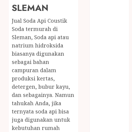
BERAS
SLEMAN
PREMIUM
BIRO JASA
Jual Soda Api Coustik
STNK
Soda termurah di
BIRO JASA
Sleman, Soda api atau
STNK JAWA
natrium hidroksida
TENGAH
CELANA
biasanya digunakan
SUNAT /
sebagai bahan
KHITAN
campuran dalam
CELANA
produksi kertas,
SUNAT
detergen, bubur kayu,
KHITAN
dan sebagainya. Namun
SAMSON
tahukah Anda, jika
COUSTIC
ternyata soda api bisa
SODA
juga digunakan untuk
Gazebo
Bambu
kebutuhan rumah