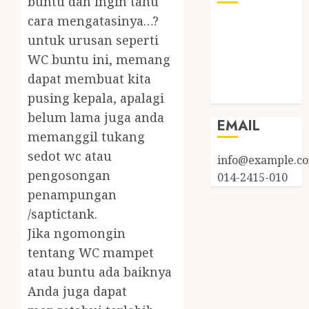
buntu dan ingin tahu
cara mengatasinya…?
Log in
untuk urusan seperti
Entries feed
WC buntu ini, memang
Comments
feed
dapat membuat kita
WordPress.org
pusing kepala, apalagi
belum lama juga anda
EMAIL
memanggil tukang
sedot wc atau
info@example.c
pengosongan
014-2415-010
penampungan
/saptictank.
Jika ngomongin
tentang WC mampet
atau buntu ada baiknya
Anda juga dapat