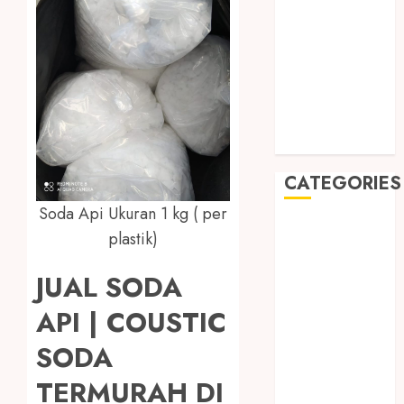
August 2019
July 2019
May 2019
January 2019
November
2018
October 2018
CATEGORIES
Soda Api Ukuran 1 kg ( per
BADUT SULAP
plastik)
ULTAH ANAK
BAHAN KIMIA
JUAL SODA
BELAH KAYU
API | COUSTIC
JOGJA
BERAS
SODA
ORGANIK
TERMURAH DI
RMK