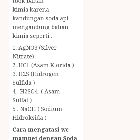
took bahan
kimia.karena
kandungan soda api
mengandung bahan
kimia seperti :
1. AgNO3 (Silver
Nitrate)
2. HCl (Asam Klorida )
3. H2S (Hidrogen
Sulfida )
4 . H2SO4 ( Asam
Sulfat )
5 . NaOH ( Sodium
Hidroksida )
Cara mengatasi wc
mampet dengan Soda