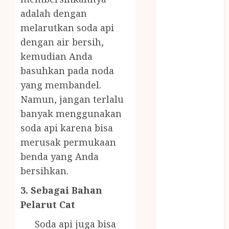
LAYANAN
adalah dengan
PIJAT BAYI
melarutkan soda api
PANGGILAN
dengan air bersih,
LAYANAN
kemudian Anda
PIJAT URUT
PANGGILAN
basuhkan pada noda
Lisplang Kayu
yang membandel.
Ukir
Namun, jangan terlalu
LOKER
banyak menggunakan
PRAMURUKTI
soda api karena bisa
LOWONGAN
merusak permukaan
KERJA JOGJA
benda yang Anda
MC ULTAH
bersihkan.
ANAK
MINYAK
3. Sebagai Bahan
WIJEN
Pelarut Cat
BUMBU
MASAK
Soda api juga bisa