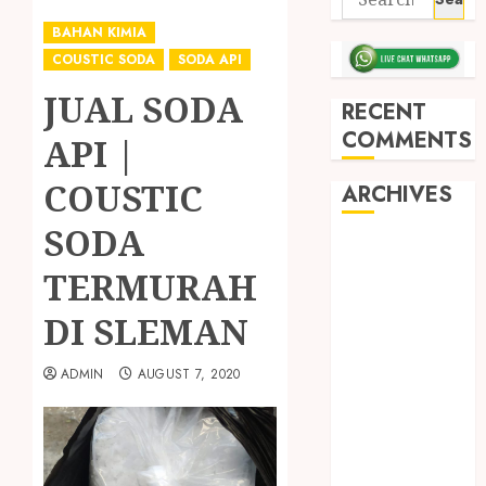
BAHAN KIMIA
COUSTIC SODA
SODA API
JUAL SODA
RECENT
COMMENTS
API |
COUSTIC
ARCHIVES
SODA
May 2026
TERMURAH
December
2025
DI SLEMAN
March 2025
September
ADMIN
AUGUST 7, 2020
2024
August 2024
February 2024
January 2024