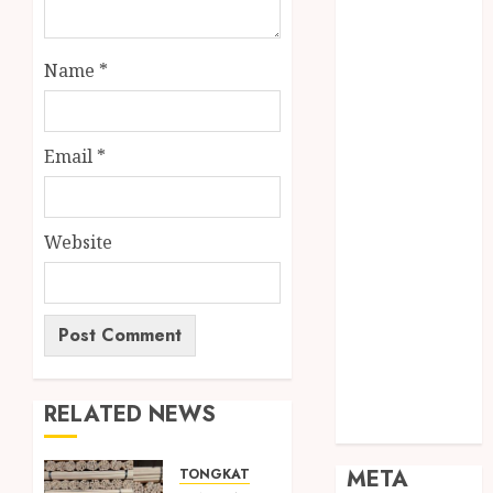
JOGJA
SODA API
Name
*
TEBANG
POHON JOGJA
TONGKAT
KAYU BUBUT
Email
*
TONGKAT
KAYU
PRAMUKA
Website
TONGKAT
KAYU TOYA
TONGKAT
PRAMUKA
TONGKAT
SEKOLAH
RELATED NEWS
Uncategorized
META
TONGKAT KAYU BUBUT