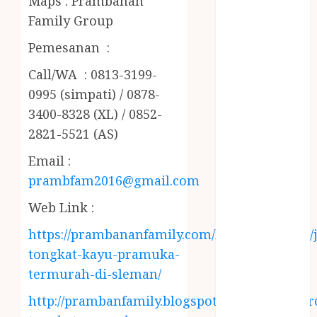
Maps : Prambanan
PENJERNIH
Family Group
KOLAM JOGJA
JUAL
Pemesanan :
PERALATAN
Call/WA : 0813-3199-
KOLAM
0995 (simpati) / 0878-
RENANG
JOGJA
3400-8328 (XL) / 0852-
JUAL WELID
2821-5521 (AS)
DAUN NIPAH
Email :
Kawat
prambfam2016@gmail.com
Harmonika
KERTAS
Web Link :
GESEK / ESEK
https://prambananfamily.com/blog/2019/09/08/j
ESEK MOBIL
tongkat-kayu-pramuka-
KONTRAKTOR
KOLAM
termurah-di-sleman/
RENANG
http://prambanfamily.blogspot.com/2018/04/gr
JOGJA