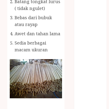
Batang tongkat lurus
BERAS
PREMIUM
( tidak ngulet)
BIRO JASA
Bebas dari bubuk
STNK
atau rayap
BIRO JASA
STNK JAWA
Awet dan tahan lama
TENGAH
Sedia berbagai
CELANA
macam ukuran
SUNAT /
KHITAN
CELANA
SUNAT
KHITAN
SAMSON
COUSTIC
SODA
Gazebo
Bambu