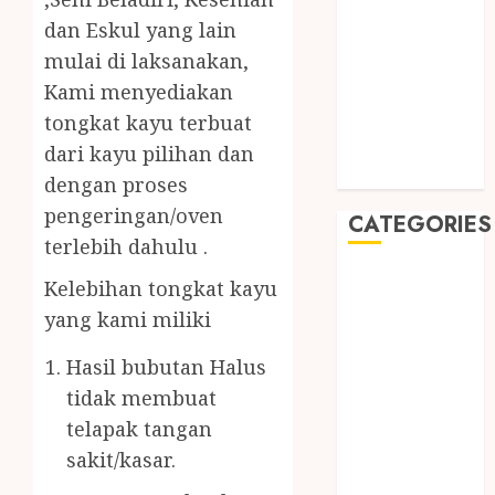
August 2019
dan Eskul yang lain
July 2019
mulai di laksanakan,
May 2019
Kami menyediakan
January 2019
November
tongkat kayu terbuat
2018
dari kayu pilihan dan
October 2018
dengan proses
pengeringan/oven
CATEGORIES
terlebih dahulu .
BADUT SULAP
Kelebihan tongkat kayu
ULTAH ANAK
yang kami miliki
BAHAN KIMIA
BELAH KAYU
Hasil bubutan Halus
JOGJA
tidak membuat
BERAS
telapak tangan
ORGANIK
sakit/kasar.
RMK