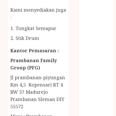
Gazebo Kayu
Jasa Angkut
Kami menyediakan juga
Jasa Buang
:
Puing
JASA
Tongkat Semapur
CLEANING
Stik Drum
SERVICE
JASA
Kantor Pemasaran :
KONTRUKSI
JOGJA
Prambanan Family
JASA
Group (PFG)
PERAWATAN
Jl prambanan-piyungan
KOLAM
Km 4,5 Kopensari RT 4
RENANG
RW 37 Madurejo
JOGJA
JASA
Prambanan Sleman DIY
PRAMURUKTI
55572
JUAL OBAT