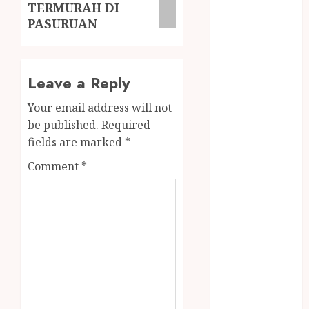
TERMURAH DI
MINYAK
PASURUAN
WIJEN RMK
NASI
TUMPENG
OBAT KIMIA
Leave a Reply
OBAT KOLAM
Your email address will not
RENANG
be published.
Required
Omah Joglo
fields are marked
*
PERAWAT
LANSIA
Comment
*
PIJAT BAYI
PRAMBANAN
Pintu Kayu
PISAU DAPUR
RUMAH KAYU
MURAH
saung bambu
SNACK BOX