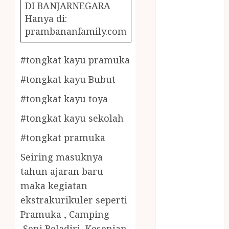
December
DI BANJARNEGARA
2023
Hanya di:
April 2023
prambananfamily.com
March 2023
February 2023
#tongkat kayu pramuka
December
#tongkat kayu Bubut
2021
June 2021
#tongkat kayu toya
May 2021
#tongkat kayu sekolah
April 2021
August 2020
#tongkat pramuka
February 2020
Seiring masuknya
January 2020
November
tahun ajaran baru
2019
maka kegiatan
October 2019
ekstrakurikuler seperti
September
Pramuka , Camping
2019
,Seni Beladiri, Kesenian