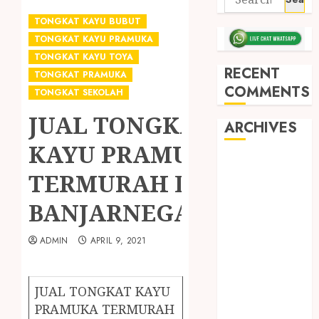
TONGKAT KAYU BUBUT
TONGKAT KAYU PRAMUKA
TONGKAT KAYU TOYA
RECENT
TONGKAT PRAMUKA
COMMENTS
TONGKAT SEKOLAH
JUAL TONGKAT
ARCHIVES
KAYU PRAMUKA
May 2026
TERMURAH DI
December
2025
BANJARNEGARA
March 2025
September
ADMIN
APRIL 9, 2021
2024
August 2024
February 2024
JUAL TONGKAT KAYU
January 2024
PRAMUKA TERMURAH