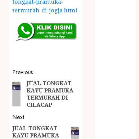
tongkat-pramuka-
LAYANAN
termurah-di-jogja.html
PIJAT BAYI
PANGGILAN
LAYANAN
PIJAT URUT
PANGGILAN
Lisplang Kayu
Ukir
LOKER
Previous
PRAMURUKTI
LOWONGAN
JUAL TONGKAT
KERJA JOGJA
KAYU PRAMUKA
MC ULTAH
TERMURAH DI
CILACAP
ANAK
MINYAK
Next
WIJEN
BUMBU
JUAL TONGKAT
KAYU PRAMUKA
MASAK