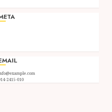
Uncategorized
META
Log in
Entries feed
Comments feed
WordPress.org
EMAIL
info@example.com
014-2415-010