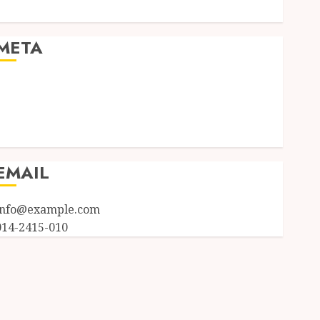
Uncategorized
META
Log in
Entries feed
Comments feed
WordPress.org
EMAIL
info@example.com
014-2415-010