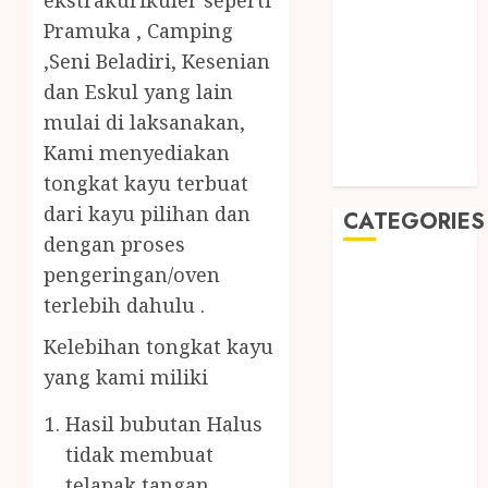
ekstrakurikuler seperti
August 2019
Pramuka , Camping
July 2019
,Seni Beladiri, Kesenian
May 2019
dan Eskul yang lain
January 2019
November
mulai di laksanakan,
2018
Kami menyediakan
October 2018
tongkat kayu terbuat
dari kayu pilihan dan
CATEGORIES
dengan proses
pengeringan/oven
BADUT SULAP
ULTAH ANAK
terlebih dahulu .
BAHAN KIMIA
Kelebihan tongkat kayu
BELAH KAYU
yang kami miliki
JOGJA
BERAS
Hasil bubutan Halus
ORGANIK
tidak membuat
RMK
telapak tangan