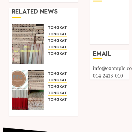
RELATED NEWS
Log in
Entries feed
Comments
TONGKAT KAYU BUBUT
feed
TONGKAT KAYU PRAMUKA
WordPress.org
TONGKAT KAYU TOYA
TONGKAT PRAMUKA
EMAIL
TONGKAT SEKOLAH
JUAL
TONGKAT
info@example.c
KAYU
TONGKAT KAYU BUBUT
014-2415-010
BUBUT
TONGKAT KAYU PRAMUKA
TOYA
TONGKAT KAYU TOYA
TERMURAH
TONGKAT PRAMUKA
DI
TONGKAT SEKOLAH
PALIYAN
JUAL
GUNUNGKIDUL
TONGKAT
KAYU
DECEMBER
BUBUT
4, 2021