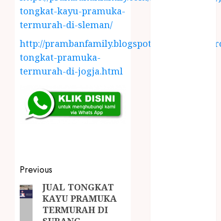
LAYANAN
tongkat-kayu-pramuka-
PIJAT BAYI
termurah-di-sleman/
PANGGILAN
LAYANAN
http://prambanfamily.blogspot.com/2018/04/gr
PIJAT URUT
tongkat-pramuka-
PANGGILAN
termurah-di-jogja.html
Lisplang Kayu
Ukir
LOKER
PRAMURUKTI
LOWONGAN
KERJA JOGJA
MC ULTAH
ANAK
Previous
MINYAK
JUAL TONGKAT
WIJEN
KAYU PRAMUKA
BUMBU
TERMURAH DI
MASAK
SUBANG