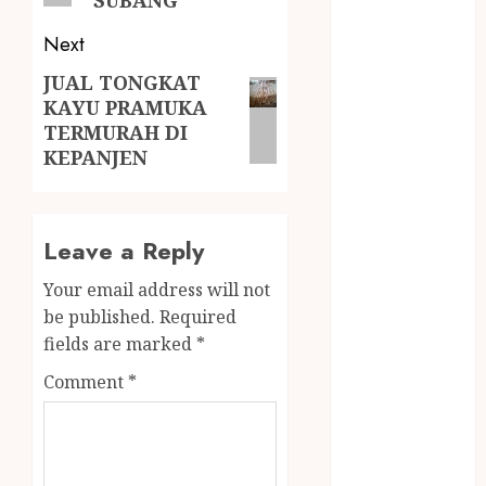
MINYAK
WIJEN RMK
Next
NASI
JUAL TONGKAT
TUMPENG
KAYU PRAMUKA
OBAT KIMIA
TERMURAH DI
OBAT KOLAM
KEPANJEN
RENANG
Omah Joglo
PERAWAT
Leave a Reply
LANSIA
PIJAT BAYI
Your email address will not
PRAMBANAN
be published.
Required
Pintu Kayu
fields are marked
*
PISAU DAPUR
Comment
*
RUMAH KAYU
MURAH
saung bambu
SNACK BOX