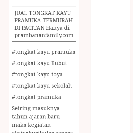
December
2023
JUAL TONGKAT KAYU
April 2023
PRAMUKA TERMURAH
March 2023
DI PACITAN Hanya di:
February 2023
prambananfamily.com
December
2021
#tongkat kayu pramuka
June 2021
May 2021
#tongkat kayu Bubut
April 2021
#tongkat kayu toya
August 2020
February 2020
#tongkat kayu sekolah
January 2020
#tongkat pramuka
November
2019
Seiring masuknya
October 2019
tahun ajaran baru
September
maka kegiatan
2019