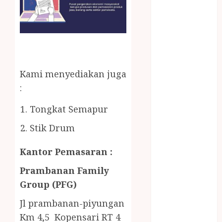
Gazebo Kayu
Jasa Angkut
Jasa Buang
Puing
JASA
CLEANING
Kami menyediakan juga
SERVICE
:
JASA
KONTRUKSI
Tongkat Semapur
JOGJA
JASA
Stik Drum
PERAWATAN
Kantor Pemasaran :
KOLAM
RENANG
Prambanan Family
JOGJA
Group (PFG)
JASA
PRAMURUKTI
Jl prambanan-piyungan
JUAL OBAT
Km 4,5 Kopensari RT 4