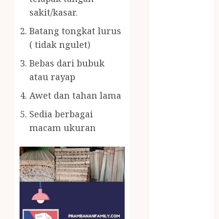
BERAS
sakit/kasar.
PREMIUM
BIRO JASA
Batang tongkat lurus
STNK
( tidak ngulet)
BIRO JASA
Bebas dari bubuk
STNK JAWA
TENGAH
atau rayap
CELANA
Awet dan tahan lama
SUNAT /
KHITAN
Sedia berbagai
CELANA
macam ukuran
SUNAT
KHITAN
SAMSON
COUSTIC
SODA
Gazebo
Bambu