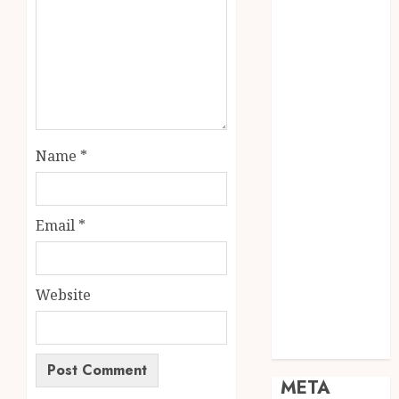
JOGJA
SODA API
TEBANG
POHON JOGJA
TONGKAT
KAYU BUBUT
TONGKAT
Name
*
KAYU
PRAMUKA
TONGKAT
Email
*
KAYU TOYA
TONGKAT
PRAMUKA
Website
TONGKAT
SEKOLAH
Uncategorized
META