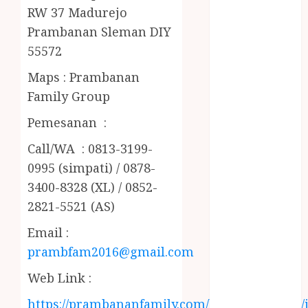
PENJERNIH
RW 37 Madurejo
KOLAM JOGJA
Prambanan Sleman DIY
JUAL
55572
PERALATAN
KOLAM
Maps : Prambanan
RENANG
Family Group
JOGJA
Pemesanan :
JUAL WELID
DAUN NIPAH
Call/WA : 0813-3199-
Kawat
0995 (simpati) / 0878-
Harmonika
3400-8328 (XL) / 0852-
KERTAS
2821-5521 (AS)
GESEK / ESEK
ESEK MOBIL
Email :
KONTRAKTOR
prambfam2016@gmail.com
KOLAM
Web Link :
RENANG
JOGJA
https://prambananfamily.com/blog/2019/09/08/j