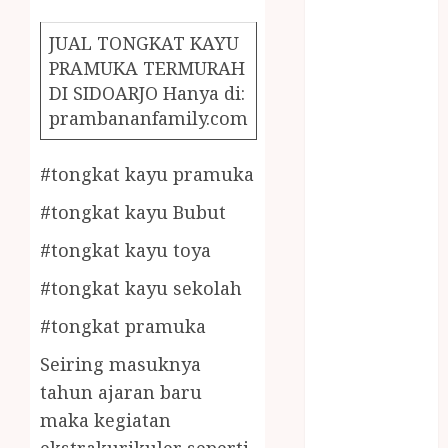
December
2023
JUAL TONGKAT KAYU
April 2023
PRAMUKA TERMURAH
March 2023
DI SIDOARJO Hanya di:
February 2023
prambananfamily.com
December
2021
#tongkat kayu pramuka
June 2021
May 2021
#tongkat kayu Bubut
April 2021
#tongkat kayu toya
August 2020
February 2020
#tongkat kayu sekolah
January 2020
#tongkat pramuka
November
2019
Seiring masuknya
October 2019
tahun ajaran baru
September
maka kegiatan
2019