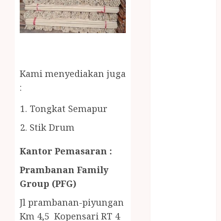
Gazebo Kayu
Jasa Angkut
Jasa Buang
Puing
JASA
CLEANING
Kami menyediakan juga
SERVICE
:
JASA
KONTRUKSI
Tongkat Semapur
JOGJA
JASA
Stik Drum
PERAWATAN
Kantor Pemasaran :
KOLAM
RENANG
Prambanan Family
JOGJA
Group (PFG)
JASA
PRAMURUKTI
Jl prambanan-piyungan
JUAL OBAT
Km 4,5 Kopensari RT 4