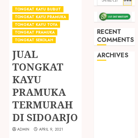
TONGKAT KAYU BUBUT
TONGKAT KAYU PRAMUKA
TONGKAT KAYU TOYA
RECENT
TONGKAT PRAMUKA
COMMENTS
TONGKAT SEKOLAH
JUAL
ARCHIVES
TONGKAT
May 2026
KAYU
December
2025
PRAMUKA
March 2025
TERMURAH
September
2024
DI SIDOARJO
August 2024
February 2024
ADMIN
APRIL 9, 2021
January 2024