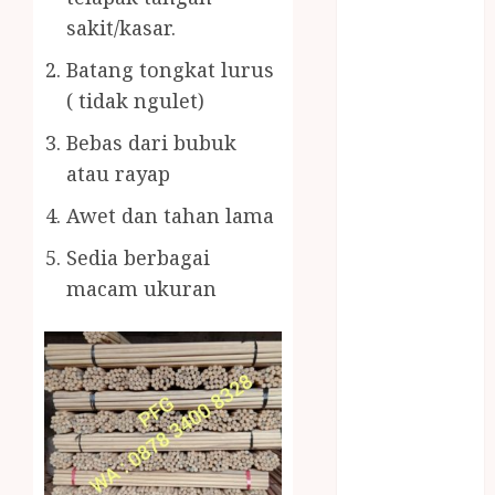
BERAS
sakit/kasar.
PREMIUM
BIRO JASA
Batang tongkat lurus
STNK
( tidak ngulet)
BIRO JASA
Bebas dari bubuk
STNK JAWA
TENGAH
atau rayap
CELANA
Awet dan tahan lama
SUNAT /
KHITAN
Sedia berbagai
CELANA
macam ukuran
SUNAT
KHITAN
SAMSON
COUSTIC
SODA
Gazebo
Bambu