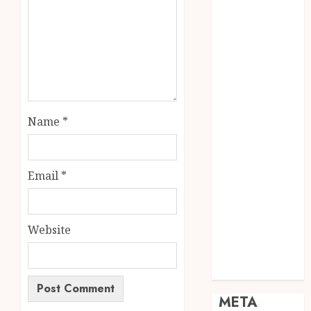
JOGJA
SODA API
TEBANG
POHON JOGJA
TONGKAT
KAYU BUBUT
TONGKAT
Name
*
KAYU
PRAMUKA
TONGKAT
Email
*
KAYU TOYA
TONGKAT
PRAMUKA
Website
TONGKAT
SEKOLAH
Uncategorized
META