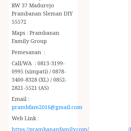
PENJERNIH
RW 37 Madurejo
KOLAM JOGJA
Prambanan Sleman DIY
JUAL
55572
PERALATAN
KOLAM
Maps : Prambanan
RENANG
Family Group
JOGJA
Pemesanan :
JUAL WELID
DAUN NIPAH
Call/WA : 0813-3199-
Kawat
0995 (simpati) / 0878-
Harmonika
3400-8328 (XL) / 0852-
KERTAS
2821-5521 (AS)
GESEK / ESEK
ESEK MOBIL
Email :
KONTRAKTOR
prambfam2016@gmail.com
KOLAM
Web Link :
RENANG
JOGJA
https://prambananfamily.com/blog/2019/09/08/j