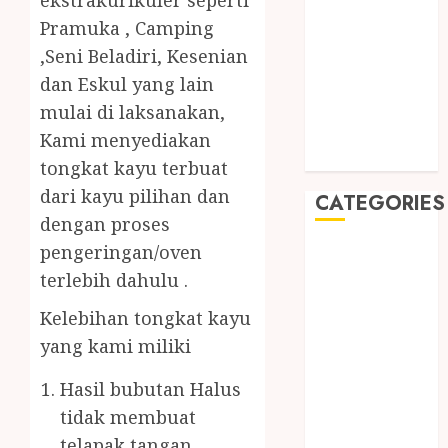
ekstrakurikuler seperti
August 2019
Pramuka , Camping
July 2019
,Seni Beladiri, Kesenian
May 2019
dan Eskul yang lain
January 2019
November
mulai di laksanakan,
2018
Kami menyediakan
October 2018
tongkat kayu terbuat
dari kayu pilihan dan
CATEGORIES
dengan proses
pengeringan/oven
BADUT SULAP
ULTAH ANAK
terlebih dahulu .
BAHAN KIMIA
Kelebihan tongkat kayu
BELAH KAYU
yang kami miliki
JOGJA
BERAS
Hasil bubutan Halus
ORGANIK
tidak membuat
RMK
telapak tangan