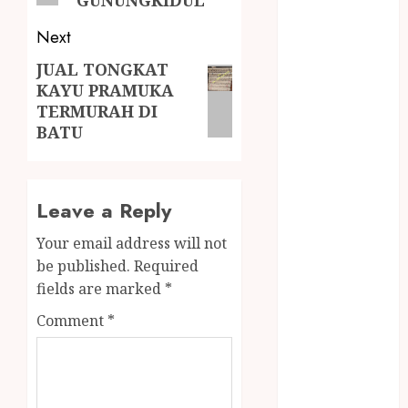
MINYAK
WIJEN RMK
Next
NASI
JUAL TONGKAT
TUMPENG
KAYU PRAMUKA
OBAT KIMIA
TERMURAH DI
OBAT KOLAM
BATU
RENANG
Omah Joglo
PERAWAT
Leave a Reply
LANSIA
PIJAT BAYI
Your email address will not
PRAMBANAN
be published.
Required
Pintu Kayu
fields are marked
*
PISAU DAPUR
Comment
*
RUMAH KAYU
MURAH
saung bambu
SNACK BOX