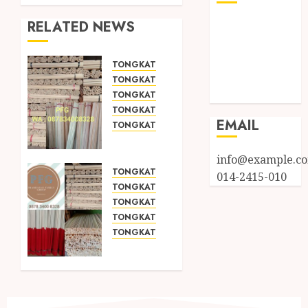
RELATED NEWS
Log in
Entries feed
Comments
TONGKAT KAYU BUBUT
feed
TONGKAT KAYU PRAMUKA
WordPress.org
TONGKAT KAYU TOYA
TONGKAT PRAMUKA
EMAIL
TONGKAT SEKOLAH
JUAL
TONGKAT
info@example.c
KAYU
TONGKAT KAYU BUBUT
014-2415-010
BUBUT
TONGKAT KAYU PRAMUKA
TOYA
TONGKAT KAYU TOYA
TERMURAH
TONGKAT PRAMUKA
DI
TONGKAT SEKOLAH
PALIYAN
JUAL
GUNUNGKIDUL
TONGKAT
KAYU
DECEMBER
BUBUT
4, 2021