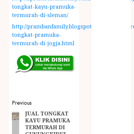
LAYANAN
tongkat-kayu-pramuka-
PIJAT BAYI
termurah-di-sleman/
PANGGILAN
LAYANAN
http://prambanfamily.blogspot.com/2018/04/gr
PIJAT URUT
tongkat-pramuka-
PANGGILAN
termurah-di-jogja.html
Lisplang Kayu
Ukir
LOKER
PRAMURUKTI
LOWONGAN
KERJA JOGJA
MC ULTAH
ANAK
Previous
MINYAK
JUAL TONGKAT
WIJEN
KAYU PRAMUKA
BUMBU
TERMURAH DI
MASAK
GUNUNGKIDUL