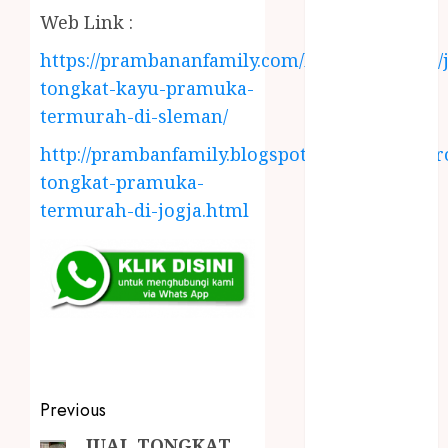
LAYANAN
Web Link :
PIJAT BAYI
https://prambananfamily.com/blog/2019/09/08/j
PANGGILAN
LAYANAN
tongkat-kayu-pramuka-
PIJAT URUT
termurah-di-sleman/
PANGGILAN
http://prambanfamily.blogspot.com/2018/04/gr
Lisplang Kayu
tongkat-pramuka-
Ukir
termurah-di-jogja.html
LOKER
PRAMURUKTI
LOWONGAN
KERJA JOGJA
MC ULTAH
ANAK
MINYAK
WIJEN
Previous
BUMBU
MASAK
JUAL TONGKAT