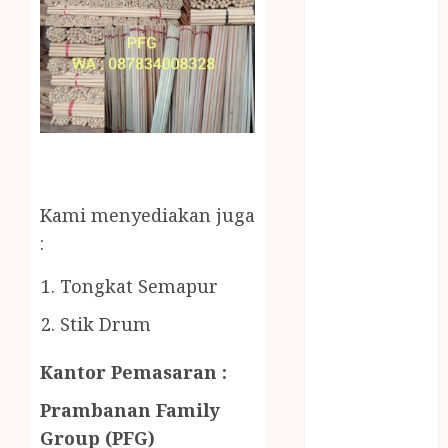
Gazebo Kayu
Jasa Angkut
Jasa Buang
Puing
JASA
CLEANING
SERVICE
JASA
KONTRUKSI
Kami menyediakan juga
JOGJA
:
JASA
PERAWATAN
Tongkat Semapur
KOLAM
Stik Drum
RENANG
JOGJA
Kantor Pemasaran :
JASA
PRAMURUKTI
Prambanan Family
JUAL OBAT
Group (PFG)