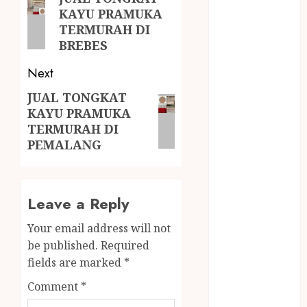
MINYAK
KAYU PRAMUKA
WIJEN RMK
TERMURAH DI
NASI
BREBES
TUMPENG
Next
OBAT KIMIA
OBAT KOLAM
JUAL TONGKAT
RENANG
KAYU PRAMUKA
TERMURAH DI
Omah Joglo
PEMALANG
PERAWAT
LANSIA
PIJAT BAYI
PRAMBANAN
Leave a Reply
Pintu Kayu
Your email address will not
PISAU DAPUR
be published.
Required
RUMAH KAYU
fields are marked
*
MURAH
saung bambu
Comment
*
SNACK BOX