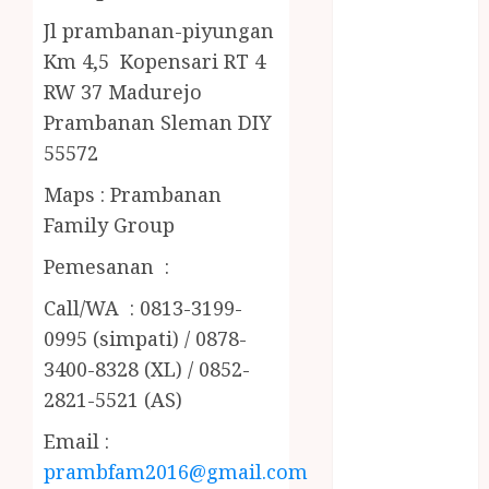
PENJERNIH
Jl prambanan-piyungan
KOLAM JOGJA
Km 4,5 Kopensari RT 4
JUAL
RW 37 Madurejo
PERALATAN
KOLAM
Prambanan Sleman DIY
RENANG
55572
JOGJA
Maps : Prambanan
JUAL WELID
Family Group
DAUN NIPAH
Kawat
Pemesanan :
Harmonika
Call/WA : 0813-3199-
KERTAS
GESEK / ESEK
0995 (simpati) / 0878-
ESEK MOBIL
3400-8328 (XL) / 0852-
KONTRAKTOR
2821-5521 (AS)
KOLAM
Email :
RENANG
prambfam2016@gmail.com
JOGJA