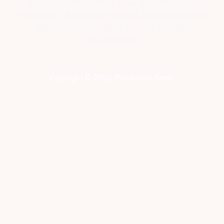
Kopensari, RT.4/RW.37, Desa Madurejo, Kec.
Prambanan, Kabupaten Sleman, Daerah Istimewa
Yogyakarta Telp : 0274-2854599 HP/WA :
081331990995
Copyright © 2026 Prambanan Family