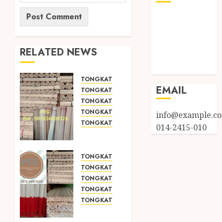
Log in
Entries feed
Comments
RELATED NEWS
feed
WordPress.org
TONGKAT KAYU BUBUT
EMAIL
TONGKAT KAYU PRAMUKA
TONGKAT KAYU TOYA
TONGKAT PRAMUKA
info@example.c
TONGKAT SEKOLAH
014-2415-010
JUAL
TONGKAT
KAYU
TONGKAT KAYU BUBUT
BUBUT
TONGKAT KAYU PRAMUKA
TOYA
TONGKAT KAYU TOYA
TERMURAH
TONGKAT PRAMUKA
DI
TONGKAT SEKOLAH
PALIYAN
JUAL