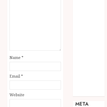
JOGJA
SODA API
TEBANG
POHON JOGJA
TONGKAT
KAYU BUBUT
TONGKAT
KAYU
PRAMUKA
TONGKAT
Name
*
KAYU TOYA
TONGKAT
PRAMUKA
Email
*
TONGKAT
SEKOLAH
Uncategorized
Website
META