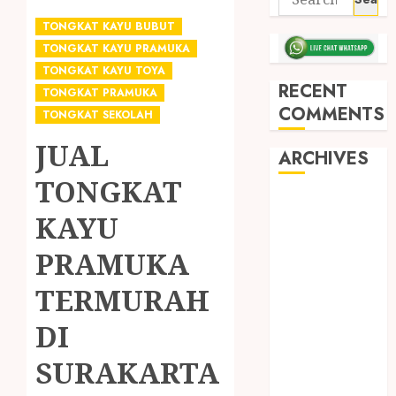
TONGKAT KAYU BUBUT
TONGKAT KAYU PRAMUKA
TONGKAT KAYU TOYA
RECENT
TONGKAT PRAMUKA
COMMENTS
TONGKAT SEKOLAH
JUAL
ARCHIVES
TONGKAT
May 2026
KAYU
December
2025
PRAMUKA
March 2025
TERMURAH
September
2024
DI
August 2024
February 2024
SURAKARTA
January 2024