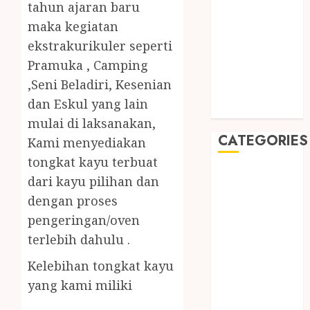
August 2019
tahun ajaran baru
July 2019
maka kegiatan
May 2019
ekstrakurikuler seperti
January 2019
Pramuka , Camping
November
,Seni Beladiri, Kesenian
2018
dan Eskul yang lain
October 2018
mulai di laksanakan,
CATEGORIES
Kami menyediakan
tongkat kayu terbuat
BADUT SULAP
dari kayu pilihan dan
ULTAH ANAK
dengan proses
BAHAN KIMIA
pengeringan/oven
BELAH KAYU
terlebih dahulu .
JOGJA
BERAS
Kelebihan tongkat kayu
ORGANIK
yang kami miliki
RMK