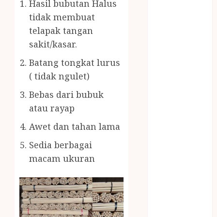
BERAS
Hasil bubutan Halus
PREMIUM
tidak membuat
BIRO JASA
telapak tangan
STNK
sakit/kasar.
BIRO JASA
Batang tongkat lurus
STNK JAWA
TENGAH
( tidak ngulet)
CELANA
Bebas dari bubuk
SUNAT /
atau rayap
KHITAN
CELANA
Awet dan tahan lama
SUNAT
Sedia berbagai
KHITAN
macam ukuran
SAMSON
COUSTIC
SODA
Gazebo
Bambu