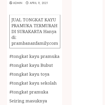
December
ADMIN
APRIL 9, 2021
2023
April 2023
March 2023
JUAL TONGKAT KAYU
February 2023
PRAMUKA TERMURAH
December
DI SURAKARTA Hanya
2021
di:
June 2021
prambananfamily.com
May 2021
April 2021
#tongkat kayu pramuka
August 2020
#tongkat kayu Bubut
February 2020
January 2020
#tongkat kayu toya
November
#tongkat kayu sekolah
2019
October 2019
#tongkat pramuka
September
Seiring masuknya
2019