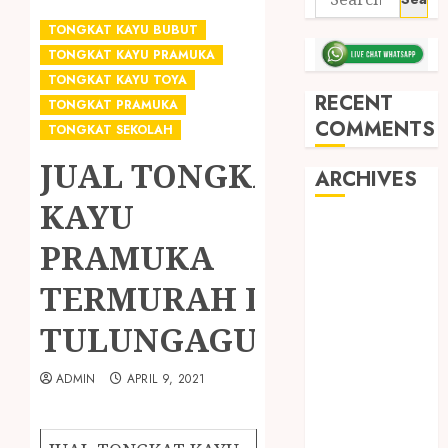
TONGKAT KAYU BUBUT
TONGKAT KAYU PRAMUKA
TONGKAT KAYU TOYA
RECENT
TONGKAT PRAMUKA
COMMENTS
TONGKAT SEKOLAH
JUAL TONGKAT
ARCHIVES
KAYU
May 2026
PRAMUKA
December
2025
TERMURAH DI
March 2025
TULUNGAGUNG
September
2024
August 2024
ADMIN
APRIL 9, 2021
February 2024
January 2024