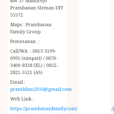
RW 37 Madurejo
PENJERNIH
Prambanan Sleman DIY
KOLAM JOGJA
55572
JUAL
PERALATAN
Maps : Prambanan
KOLAM
Family Group
RENANG
JOGJA
Pemesanan :
JUAL WELID
Call/WA : 0813-3199-
DAUN NIPAH
0995 (simpati) / 0878-
Kawat
3400-8328 (XL) / 0852-
Harmonika
2821-5521 (AS)
KERTAS
GESEK / ESEK
Email :
ESEK MOBIL
prambfam2016@gmail.com
KONTRAKTOR
KOLAM
Web Link :
RENANG
https://prambananfamily.com/blog/2019/09/08/j
JOGJA