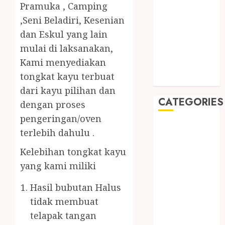
August 2019
Pramuka , Camping
July 2019
,Seni Beladiri, Kesenian
May 2019
dan Eskul yang lain
January 2019
mulai di laksanakan,
November
Kami menyediakan
2018
tongkat kayu terbuat
October 2018
dari kayu pilihan dan
CATEGORIES
dengan proses
pengeringan/oven
BADUT SULAP
terlebih dahulu .
ULTAH ANAK
Kelebihan tongkat kayu
BAHAN KIMIA
BELAH KAYU
yang kami miliki
JOGJA
Hasil bubutan Halus
BERAS
tidak membuat
ORGANIK
telapak tangan
RMK