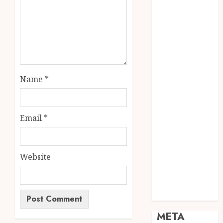
JOGJA
SODA API
TEBANG
POHON JOGJA
TONGKAT
KAYU BUBUT
Name
*
TONGKAT
KAYU
PRAMUKA
Email
*
TONGKAT
KAYU TOYA
TONGKAT
Website
PRAMUKA
TONGKAT
SEKOLAH
Uncategorized
META