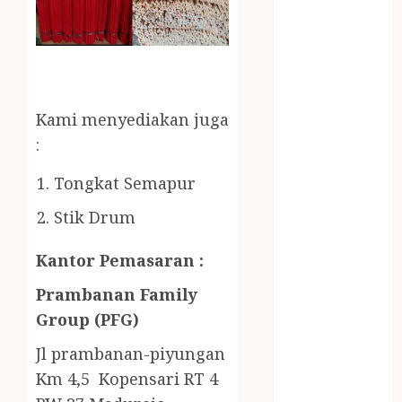
Gazebo Kayu
Jasa Angkut
Jasa Buang
Puing
JASA
CLEANING
Kami menyediakan juga
SERVICE
:
JASA
Tongkat Semapur
KONTRUKSI
JOGJA
Stik Drum
JASA
PERAWATAN
Kantor Pemasaran :
KOLAM
Prambanan Family
RENANG
Group (PFG)
JOGJA
JASA
Jl prambanan-piyungan
PRAMURUKTI
Km 4,5 Kopensari RT 4
JUAL OBAT