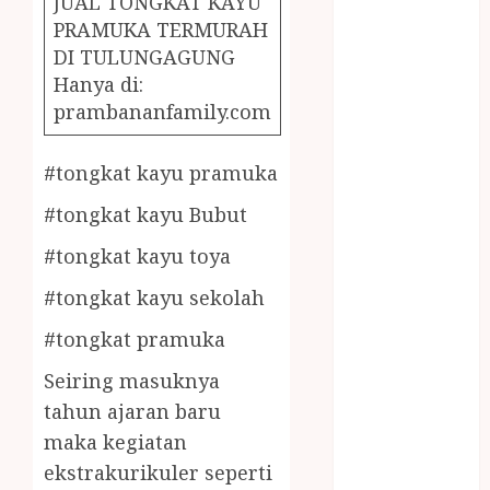
JUAL TONGKAT KAYU
December
PRAMUKA TERMURAH
2023
DI TULUNGAGUNG
April 2023
Hanya di:
March 2023
prambananfamily.com
February 2023
December
2021
#tongkat kayu pramuka
June 2021
#tongkat kayu Bubut
May 2021
April 2021
#tongkat kayu toya
August 2020
#tongkat kayu sekolah
February 2020
January 2020
#tongkat pramuka
November
Seiring masuknya
2019
tahun ajaran baru
October 2019
maka kegiatan
September
ekstrakurikuler seperti
2019