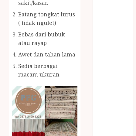
BERAS
sakit/kasar.
PREMIUM
Batang tongkat lurus
BIRO JASA
( tidak ngulet)
STNK
BIRO JASA
Bebas dari bubuk
STNK JAWA
atau rayap
TENGAH
Awet dan tahan lama
CELANA
SUNAT /
Sedia berbagai
KHITAN
macam ukuran
CELANA
SUNAT
KHITAN
SAMSON
COUSTIC
SODA
Gazebo
Bambu