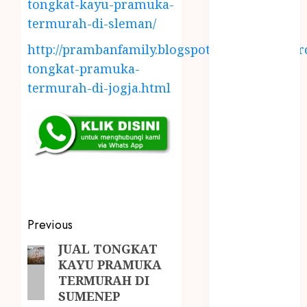
tongkat-kayu-pramuka-
LAYANAN
termurah-di-sleman/
PIJAT BAYI
PANGGILAN
http://prambanfamily.blogspot.com/2018/04/gr
LAYANAN
tongkat-pramuka-
PIJAT URUT
termurah-di-jogja.html
PANGGILAN
Lisplang Kayu
Ukir
LOKER
PRAMURUKTI
LOWONGAN
KERJA JOGJA
MC ULTAH
Previous
ANAK
MINYAK
JUAL TONGKAT
KAYU PRAMUKA
WIJEN
TERMURAH DI
BUMBU
SUMENEP
MASAK