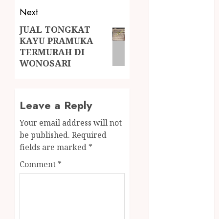
MINYAK
Next
WIJEN RMK
JUAL TONGKAT
NASI
KAYU PRAMUKA
TUMPENG
TERMURAH DI
OBAT KIMIA
WONOSARI
OBAT KOLAM
RENANG
Omah Joglo
Leave a Reply
PERAWAT
LANSIA
Your email address will not
PIJAT BAYI
be published.
Required
PRAMBANAN
fields are marked
*
Pintu Kayu
Comment
*
PISAU DAPUR
RUMAH KAYU
MURAH
saung bambu
SNACK BOX