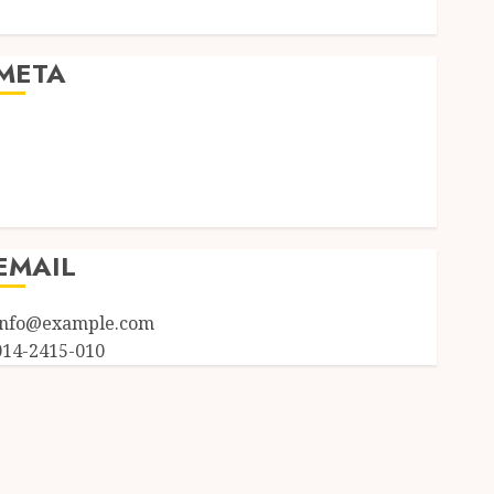
Uncategorized
META
Log in
Entries feed
Comments feed
WordPress.org
EMAIL
info@example.com
014-2415-010