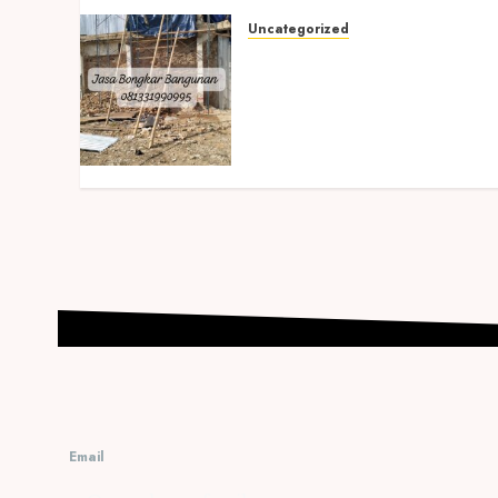
Uncategorized
Jasa Bongkar Bangunan
Tercepat di Yogyakarta –
Prambanan Familly
Profesional dan
Terpercaya
MAY 11, 2026
0
Email