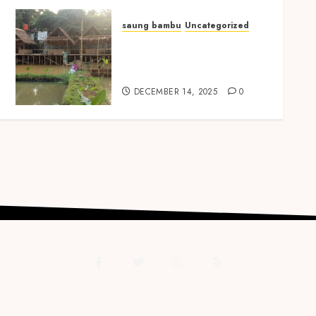
saung bambu
Uncategorized
Saung Bambu Tangerang
Berkualitas – Estetis,
Alami & Harga Terjangkau
DECEMBER 14, 2025
0