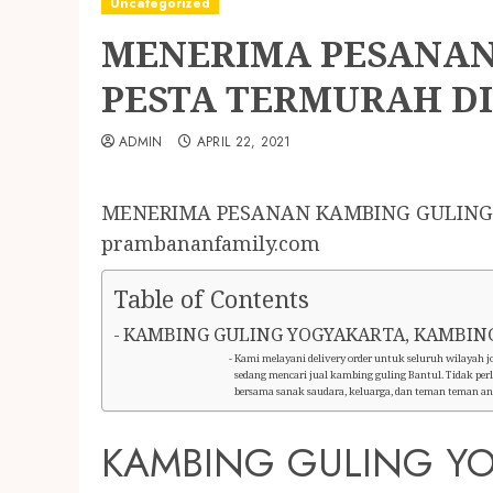
Uncategorized
MENERIMA PESANAN
PESTA TERMURAH D
ADMIN
APRIL 22, 2021
MENERIMA PESANAN KAMBING GULING 
prambananfamily.com
Table of Contents
KAMBING GULING YOGYAKARTA, KAMBING
Kami melayani delivery order untuk seluruh wilayah jo
sedang mencari jual kambing guling Bantul. Tidak pe
bersama sanak saudara, keluarga, dan teman teman an
KAMBING GULING YO