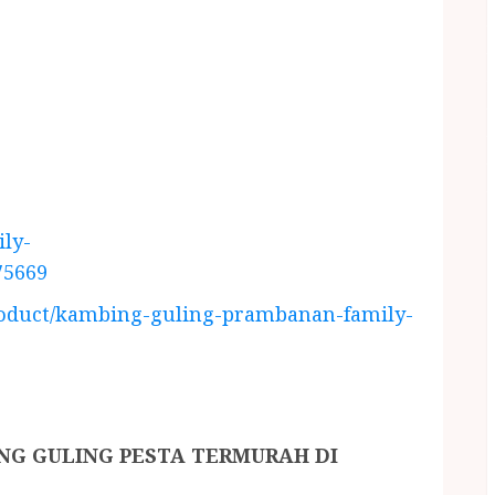
ly-
75669
roduct/kambing-guling-prambanan-family-
G GULING PESTA TERMURAH DI