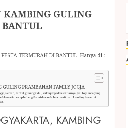
 KAMBING GULING
I BANTUL
PESTA TERMURAH DI BANTUL Hanya di :
 GULING PRAMBANAN FAMILY JOGJA
gja, sleman, Bantul, gunungkidul, kulonprogo dan sekitarnya. Jadi bagi anda yang
rlu khawatir, cukup hubungi kami dan anda bisa menikmati kambing bakar ini
da.
GYAKARTA, KAMBING