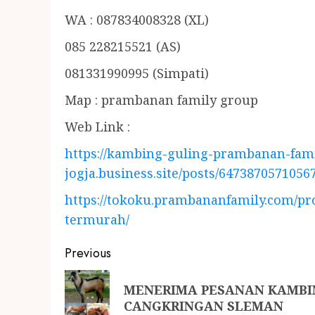
WA : 087834008328 (XL)
085 228215521 (AS)
081331990995 (Simpati)
Map : prambanan family group
Web Link :
https://kambing-guling-prambanan-fami
jogja.business.site/posts/6473870571056
https://tokoku.prambananfamily.com/p
termurah/
Previous
MENERIMA PESANAN KAMBIN
CANGKRINGAN SLEMAN