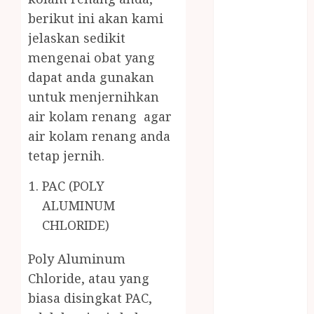
MASAK
berikut ini akan kami
MINYAK
jelaskan sedikit
WIJEN RMK
mengenai obat yang
NASI
dapat anda gunakan
TUMPENG
untuk menjernihkan
OBAT KIMIA
OBAT KOLAM
air kolam renang agar
RENANG
air kolam renang anda
Omah Joglo
tetap jernih.
PERAWAT
LANSIA
PAC (POLY
PIJAT BAYI
ALUMINUM
PRAMBANAN
CHLORIDE)
Pintu Kayu
PISAU DAPUR
Poly Aluminum
RUMAH KAYU
Chloride, atau yang
MURAH
biasa disingkat PAC,
saung bambu