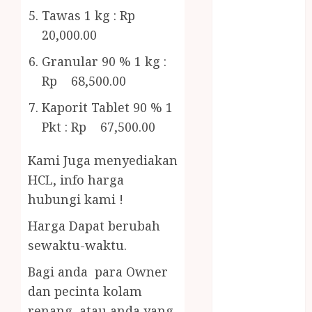
Bambu
Tawas 1 kg : Rp
Gazebo Kayu
20,000.00
Jasa Angkut
Jasa Buang
Granular 90 % 1 kg :
Puing
Rp 68,500.00
JASA
Kaporit Tablet 90 % 1
CLEANING
Pkt : Rp 67,500.00
SERVICE
JASA
Kami Juga menyediakan
KONTRUKSI
JOGJA
HCL, info harga
JASA
hubungi kami !
PERAWATAN
Harga Dapat berubah
KOLAM
sewaktu-waktu.
RENANG
JOGJA
Bagi anda para Owner
JASA
dan pecinta kolam
PRAMURUKTI
renang atau anda yang