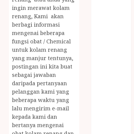
JUAL OBAT
ingin merawat kolam
PENJERNIH
renang, Kami akan
KOLAM JOGJA
berbagi informasi
JUAL
PERALATAN
mengenai beberapa
KOLAM
fungsi obat / Chemical
RENANG
untuk kolam renang
JOGJA
yang manjur tentunya,
JUAL WELID
postingan ini kita buat
DAUN NIPAH
sebagai jawaban
Kawat
daripada pertanyaan
Harmonika
pelanggan kami yang
KERTAS
beberapa waktu yang
GESEK / ESEK
ESEK MOBIL
lalu mengirim e-mail
KONTRAKTOR
kepada kami dan
KOLAM
bertanya mengenai
RENANG
obat kolam renang dan