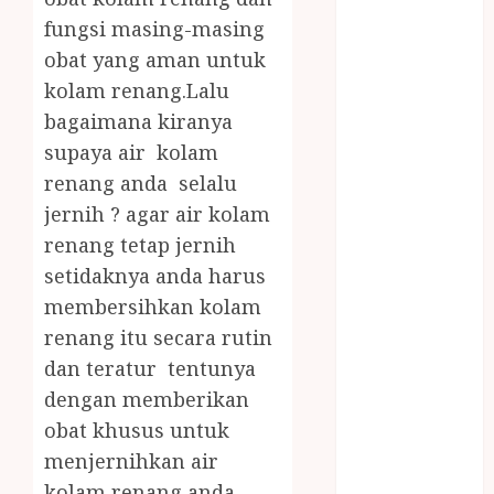
JOGJA
fungsi masing-masing
LAYANAN
obat yang aman untuk
PIJAT BAYI
kolam renang.Lalu
PANGGILAN
bagaimana kiranya
LAYANAN
PIJAT URUT
supaya air kolam
PANGGILAN
renang anda selalu
Lisplang Kayu
jernih ? agar air kolam
Ukir
renang tetap jernih
LOKER
setidaknya anda harus
PRAMURUKTI
membersihkan kolam
LOWONGAN
renang itu secara rutin
KERJA JOGJA
dan teratur tentunya
MC ULTAH
ANAK
dengan memberikan
MINYAK
obat khusus untuk
WIJEN
menjernihkan air
BUMBU
kolam renang anda,