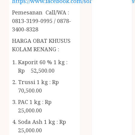
https://www.facebook.com/solusiairkolamhija
RMK
BERAS
Pemesanan Call/WA :
PREMIUM
0813-3199-0995 / 0878-
BIRO JASA
3400-8328
STNK
BIRO JASA
HARGA OBAT KHUSUS
STNK JAWA
KOLAM RENANG :
TENGAH
CELANA
Kaporit 60 % 1 kg :
SUNAT /
Rp 52,500.00
KHITAN
Trussi 1 kg : Rp
CELANA
70,500.00
SUNAT
KHITAN
PAC 1 kg : Rp
SAMSON
25,000.00
COUSTIC
Soda Ash 1 kg : Rp
SODA
Gazebo
25,000.00