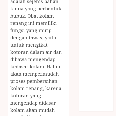
adalah sejenis bahan
SNACK BOX
kimia yang berbentuk
JOGJA
bubuk. Obat kolam
SODA API
renang ini memiliki
TEBANG
POHON JOGJA
fungsi yang mirip
TONGKAT
dengan tawas, yaitu
KAYU BUBUT
untuk mengikat
TONGKAT
kotoran dalam air dan
KAYU
dibawa mengendap
PRAMUKA
kedasar kolam. Hal ini
TONGKAT
akan mempermudah
KAYU TOYA
proses pembersihan
TONGKAT
PRAMUKA
kolam renang, karena
TONGKAT
kotoran yang
SEKOLAH
mengendap didasar
Uncategorized
kolam akan mudah