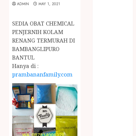
January 2024
ADMIN
MAY 1, 2021
December
2023
SEDIA OBAT CHEMICAL
April 2023
PENJERNIH KOLAM
March 2023
February 2023
RENANG TERMURAH DI
December
BAMBANGLIPURO
2021
BANTUL
June 2021
Hanya di :
May 2021
prambananfamily.com
April 2021
August 2020
February 2020
January 2020
November
2019
October 2019
September