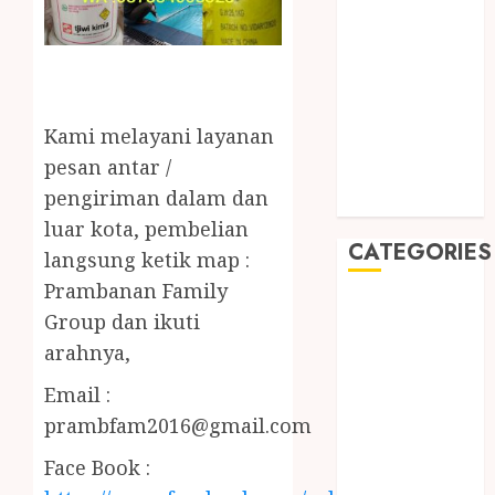
2019
August 2019
July 2019
May 2019
January 2019
Kami melayani layanan
November
pesan antar /
2018
pengiriman dalam dan
October 2018
luar kota, pembelian
CATEGORIES
langsung ketik map :
Prambanan Family
BADUT SULAP
Group dan ikuti
ULTAH ANAK
arahnya,
BAHAN KIMIA
BELAH KAYU
Email :
JOGJA
prambfam2016@gmail.com
BERAS
Face Book :
ORGANIK