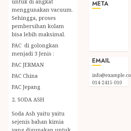
untuk di angkat
META
menggunakan vacuum.
Sehingga, proses
Log in
Entries feed
pembersihan kolam
Comments
bisa lebih maksimal.
feed
PAC di golongkan
WordPress.org
menjadi 3 Jenis :
EMAIL
PAC JERMAN
info@example.c
PAC China
014-2415-010
PAC Jepang
SODA ASH
Soda Ash yaitu yaitu
sejenis bahan kimia
yang digunakan untuk