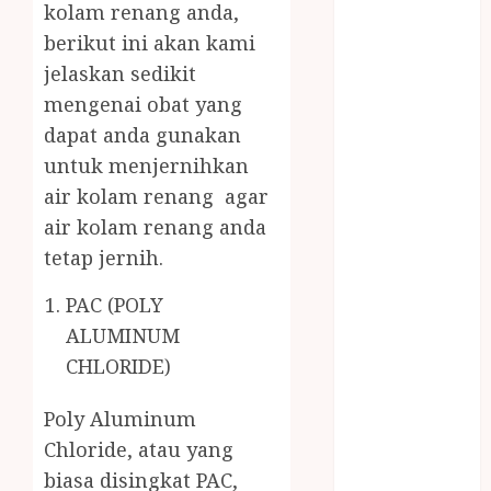
kolam renang anda,
MASAK
MINYAK
berikut ini akan kami
WIJEN RMK
jelaskan sedikit
NASI
mengenai obat yang
TUMPENG
dapat anda gunakan
OBAT KIMIA
untuk menjernihkan
OBAT KOLAM
air kolam renang agar
RENANG
air kolam renang anda
Omah Joglo
tetap jernih.
PERAWAT
LANSIA
PAC (POLY
PIJAT BAYI
ALUMINUM
PRAMBANAN
CHLORIDE)
Pintu Kayu
PISAU DAPUR
Poly Aluminum
RUMAH KAYU
Chloride, atau yang
MURAH
biasa disingkat PAC,
saung bambu