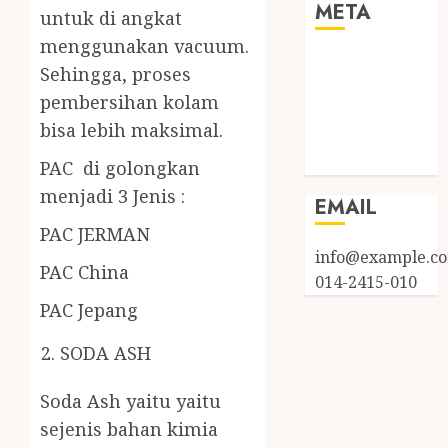
META
untuk di angkat
menggunakan vacuum.
Log in
Sehingga, proses
Entries feed
pembersihan kolam
Comments
bisa lebih maksimal.
feed
WordPress.org
PAC di golongkan
menjadi 3 Jenis :
EMAIL
PAC JERMAN
info@example.c
PAC China
014-2415-010
PAC Jepang
SODA ASH
Soda Ash yaitu yaitu
sejenis bahan kimia