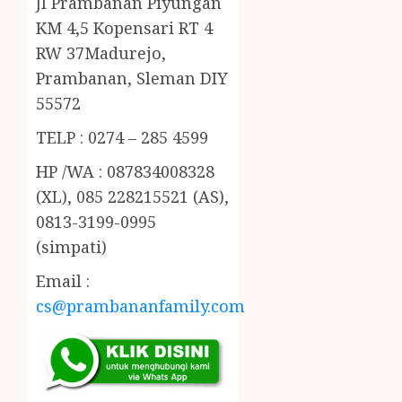
Jl Prambanan Piyungan
KM 4,5 Kopensari RT 4
RW 37Madurejo,
Prambanan, Sleman DIY
55572
TELP : 0274 – 285 4599
HP /WA : 087834008328
(XL), 085 228215521 (AS),
0813-3199-0995
(simpati)
Email :
cs@prambananfamily.com