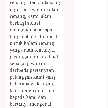
JUAL OBAT
renang atau anda yang
PENJERNIH
ingin perawatan kolam
KOLAM JOGJA
renang, Kami akan
JUAL
berbagi solusi
PERALATAN
mengenai beberapa
KOLAM
fungsi obat / Chemical
RENANG
untuk kolam renang
JOGJA
yang aman tentunya,
JUAL WELID
DAUN NIPAH
postingan ini kita buat
Kawat
sebagai jawaban
Harmonika
daripada pertanyaan
KERTAS
pelanggan kami yang
GESEK / ESEK
beberapa waktu yang
ESEK MOBIL
lalu mengirim e-mail
KONTRAKTOR
kepada kami dan
KOLAM
bertanya mengenai
RENANG