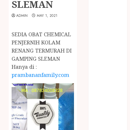
SLEMAN
January 2024
December
ADMIN
MAY 1, 2021
2023
April 2023
March 2023
SEDIA OBAT CHEMICAL
February 2023
PENJERNIH KOLAM
December
RENANG TERMURAH DI
2021
GAMPING SLEMAN
June 2021
Hanya di :
May 2021
April 2021
prambananfamily.com
August 2020
February 2020
January 2020
November
2019
October 2019
September