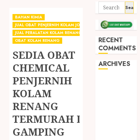
BAHAN KIMIA
JUAL OBAT PENJERNIH KOLAM JOGJA
JUAL PERALATAN KOLAM RENANG JOGJA
RECENT
OBAT KOLAM RENANG
COMMENTS
SEDIA OBAT
ARCHIVES
CHEMICAL
PENJERNIH
May 2026
December
KOLAM
2025
RENANG
March 2025
September
TERMURAH DI
2024
August 2024
GAMPING
February 2024