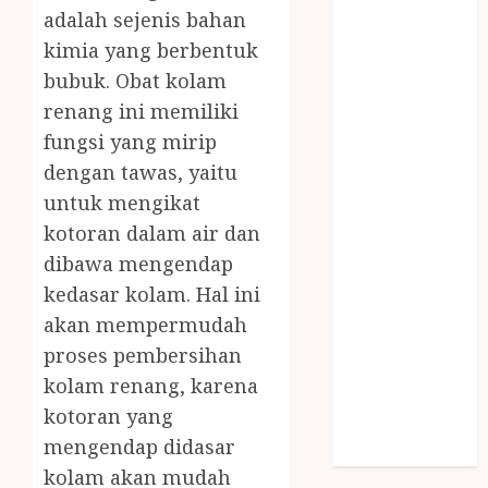
SNACK BOX
adalah sejenis bahan
JOGJA
kimia yang berbentuk
SODA API
bubuk. Obat kolam
TEBANG
renang ini memiliki
POHON JOGJA
fungsi yang mirip
TONGKAT
dengan tawas, yaitu
KAYU BUBUT
untuk mengikat
TONGKAT
kotoran dalam air dan
KAYU
PRAMUKA
dibawa mengendap
TONGKAT
kedasar kolam. Hal ini
KAYU TOYA
akan mempermudah
TONGKAT
proses pembersihan
PRAMUKA
kolam renang, karena
TONGKAT
kotoran yang
SEKOLAH
mengendap didasar
Uncategorized
kolam akan mudah