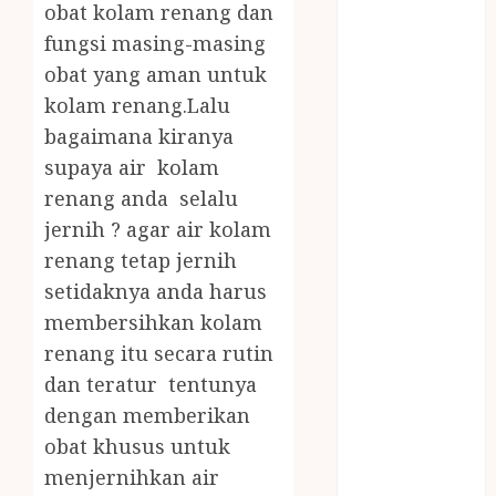
obat kolam renang dan
JOGJA
LAYANAN
fungsi masing-masing
PIJAT BAYI
obat yang aman untuk
PANGGILAN
kolam renang.Lalu
LAYANAN
bagaimana kiranya
PIJAT URUT
supaya air kolam
PANGGILAN
renang anda selalu
Lisplang Kayu
jernih ? agar air kolam
Ukir
renang tetap jernih
LOKER
PRAMURUKTI
setidaknya anda harus
LOWONGAN
membersihkan kolam
KERJA JOGJA
renang itu secara rutin
MC ULTAH
dan teratur tentunya
ANAK
dengan memberikan
MINYAK
obat khusus untuk
WIJEN
menjernihkan air
BUMBU