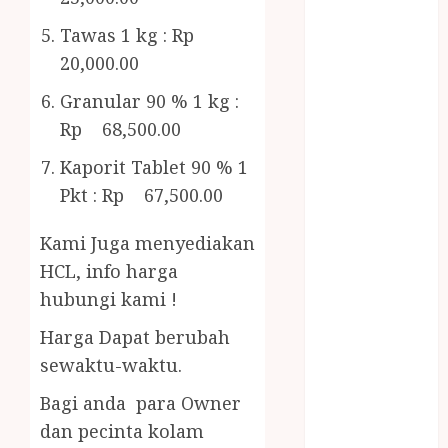
Bambu
Gazebo Kayu
Tawas 1 kg : Rp
Jasa Angkut
20,000.00
Jasa Buang
Granular 90 % 1 kg :
Puing
Rp 68,500.00
JASA
CLEANING
Kaporit Tablet 90 % 1
SERVICE
Pkt : Rp 67,500.00
JASA
KONTRUKSI
Kami Juga menyediakan
JOGJA
HCL, info harga
JASA
hubungi kami !
PERAWATAN
KOLAM
Harga Dapat berubah
RENANG
sewaktu-waktu.
JOGJA
Bagi anda para Owner
JASA
dan pecinta kolam
PRAMURUKTI