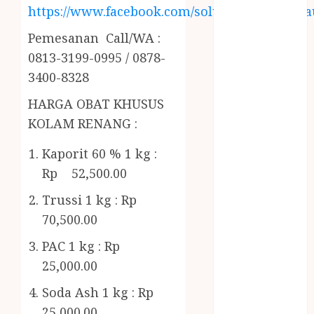
RMK
https://www.facebook.com/solusiairkolamhija
BERAS
Pemesanan Call/WA :
PREMIUM
BIRO JASA
0813-3199-0995 / 0878-
STNK
3400-8328
BIRO JASA
HARGA OBAT KHUSUS
STNK JAWA
KOLAM RENANG :
TENGAH
CELANA
Kaporit 60 % 1 kg :
SUNAT /
Rp 52,500.00
KHITAN
CELANA
Trussi 1 kg : Rp
SUNAT
70,500.00
KHITAN
PAC 1 kg : Rp
SAMSON
25,000.00
COUSTIC
SODA
Soda Ash 1 kg : Rp
Gazebo
25,000.00