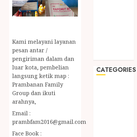
2019
August 2019
July 2019
May 2019
January 2019
November
Kami melayani layanan
2018
pesan antar /
October 2018
pengiriman dalam dan
luar kota, pembelian
CATEGORIES
langsung ketik map :
Prambanan Family
BADUT SULAP
ULTAH ANAK
Group dan ikuti
BAHAN KIMIA
arahnya,
BELAH KAYU
Email :
JOGJA
prambfam2016@gmail.com
BERAS
ORGANIK
Face Book :