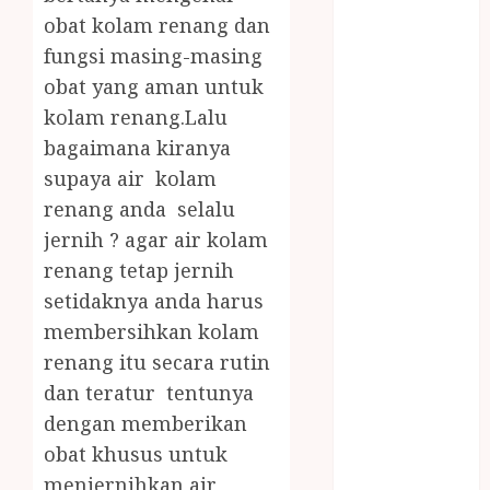
RENANG
obat kolam renang dan
JOGJA
fungsi masing-masing
LAYANAN
obat yang aman untuk
PIJAT BAYI
kolam renang.Lalu
PANGGILAN
bagaimana kiranya
LAYANAN
PIJAT URUT
supaya air kolam
PANGGILAN
renang anda selalu
Lisplang Kayu
jernih ? agar air kolam
Ukir
renang tetap jernih
LOKER
setidaknya anda harus
PRAMURUKTI
membersihkan kolam
LOWONGAN
renang itu secara rutin
KERJA JOGJA
dan teratur tentunya
MC ULTAH
ANAK
dengan memberikan
MINYAK
obat khusus untuk
WIJEN
menjernihkan air