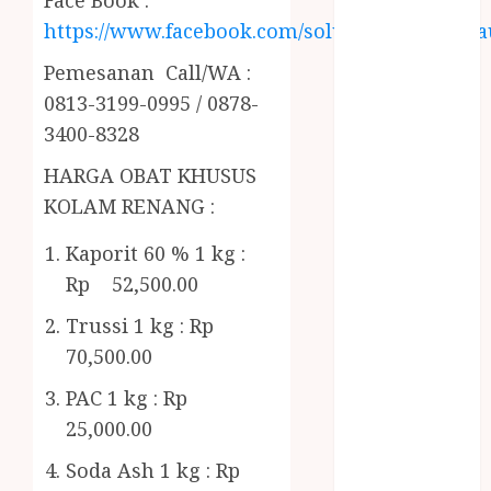
Face Book :
ORGANIK
https://www.facebook.com/solusiairkolamhija
RMK
BERAS
Pemesanan Call/WA :
PREMIUM
0813-3199-0995 / 0878-
BIRO JASA
3400-8328
STNK
BIRO JASA
HARGA OBAT KHUSUS
STNK JAWA
KOLAM RENANG :
TENGAH
CELANA
Kaporit 60 % 1 kg :
SUNAT /
Rp 52,500.00
KHITAN
Trussi 1 kg : Rp
CELANA
70,500.00
SUNAT
KHITAN
PAC 1 kg : Rp
SAMSON
25,000.00
COUSTIC
Soda Ash 1 kg : Rp
SODA