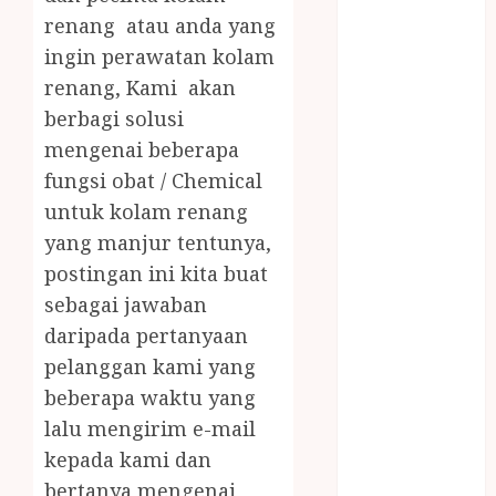
PRAMURUKTI
renang atau anda yang
JUAL OBAT
ingin perawatan kolam
PENJERNIH
renang, Kami akan
KOLAM JOGJA
berbagi solusi
JUAL
PERALATAN
mengenai beberapa
KOLAM
fungsi obat / Chemical
RENANG
untuk kolam renang
JOGJA
yang manjur tentunya,
JUAL WELID
postingan ini kita buat
DAUN NIPAH
sebagai jawaban
Kawat
daripada pertanyaan
Harmonika
pelanggan kami yang
KERTAS
beberapa waktu yang
GESEK / ESEK
ESEK MOBIL
lalu mengirim e-mail
KONTRAKTOR
kepada kami dan
KOLAM
bertanya mengenai