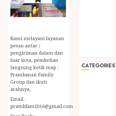
September
2019
August 2019
July 2019
May 2019
January 2019
Kami melayani layanan
November
pesan antar /
2018
pengiriman dalam dan
October 2018
luar kota, pembelian
CATEGORIES
langsung ketik map :
Prambanan Family
BADUT SULAP
Group dan ikuti
ULTAH ANAK
arahnya,
BAHAN KIMIA
BELAH KAYU
Email :
JOGJA
prambfam2016@gmail.com
BERAS