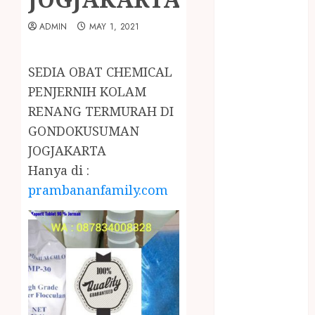
February 2024
January 2024
ADMIN
MAY 1, 2021
December
2023
SEDIA OBAT CHEMICAL
April 2023
PENJERNIH KOLAM
March 2023
February 2023
RENANG TERMURAH DI
December
GONDOKUSUMAN
2021
JOGJAKARTA
June 2021
Hanya di :
May 2021
prambananfamily.com
April 2021
August 2020
February 2020
January 2020
November
2019
October 2019