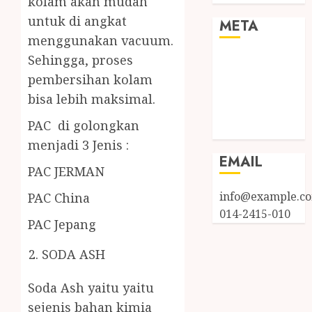
kolam akan mudah
untuk di angkat
META
menggunakan vacuum.
Sehingga, proses
Log in
Entries feed
pembersihan kolam
Comments
bisa lebih maksimal.
feed
PAC di golongkan
WordPress.org
menjadi 3 Jenis :
EMAIL
PAC JERMAN
info@example.c
PAC China
014-2415-010
PAC Jepang
SODA ASH
Soda Ash yaitu yaitu
sejenis bahan kimia