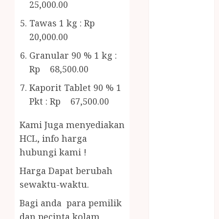
Gazebo
25,000.00
Bambu
Tawas 1 kg : Rp
Gazebo Kayu
20,000.00
Jasa Angkut
Jasa Buang
Granular 90 % 1 kg :
Puing
Rp 68,500.00
JASA
Kaporit Tablet 90 % 1
CLEANING
Pkt : Rp 67,500.00
SERVICE
JASA
Kami Juga menyediakan
KONTRUKSI
JOGJA
HCL, info harga
JASA
hubungi kami !
PERAWATAN
Harga Dapat berubah
KOLAM
sewaktu-waktu.
RENANG
JOGJA
Bagi anda para pemilik
JASA
dan pecinta kolam