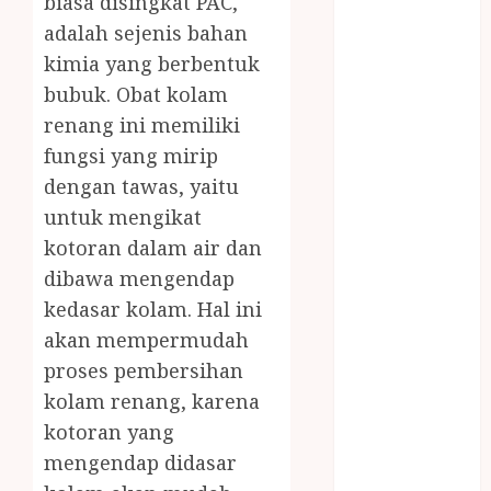
biasa disingkat PAC,
saung bambu
adalah sejenis bahan
SNACK BOX
kimia yang berbentuk
JOGJA
bubuk. Obat kolam
SODA API
renang ini memiliki
TEBANG
POHON JOGJA
fungsi yang mirip
TONGKAT
dengan tawas, yaitu
KAYU BUBUT
untuk mengikat
TONGKAT
kotoran dalam air dan
KAYU
dibawa mengendap
PRAMUKA
kedasar kolam. Hal ini
TONGKAT
akan mempermudah
KAYU TOYA
proses pembersihan
TONGKAT
PRAMUKA
kolam renang, karena
TONGKAT
kotoran yang
SEKOLAH
mengendap didasar
Uncategorized