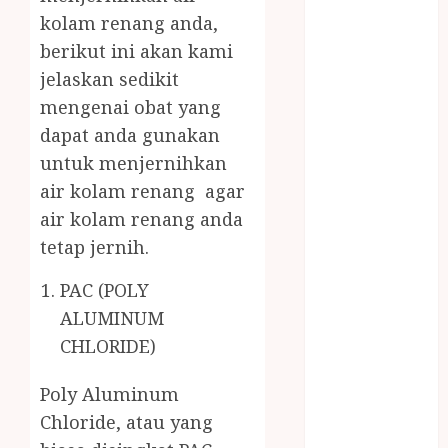
BUMBU
kolam renang anda,
MASAK
berikut ini akan kami
MINYAK
jelaskan sedikit
WIJEN RMK
mengenai obat yang
NASI
dapat anda gunakan
TUMPENG
untuk menjernihkan
OBAT KIMIA
OBAT KOLAM
air kolam renang agar
RENANG
air kolam renang anda
Omah Joglo
tetap jernih.
PERAWAT
LANSIA
PAC (POLY
PIJAT BAYI
ALUMINUM
PRAMBANAN
CHLORIDE)
Pintu Kayu
PISAU DAPUR
Poly Aluminum
RUMAH KAYU
Chloride, atau yang
MURAH