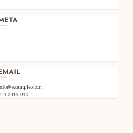
Uncategorized
META
Log in
Entries feed
Comments feed
WordPress.org
EMAIL
info@example.com
014-2415-010