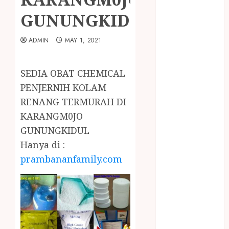
February 2024
GUNUNGKIDUL
January 2024
December
ADMIN
MAY 1, 2021
2023
April 2023
March 2023
SEDIA OBAT CHEMICAL
February 2023
PENJERNIH KOLAM
December
RENANG TERMURAH DI
2021
KARANGM0JO
June 2021
GUNUNGKIDUL
May 2021
April 2021
Hanya di :
August 2020
prambananfamily.com
February 2020
January 2020
November
2019
October 2019