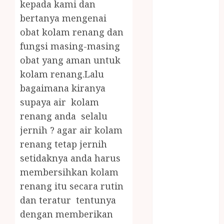
kepada kami dan
RENANG
bertanya mengenai
JOGJA
LAYANAN
obat kolam renang dan
PIJAT BAYI
fungsi masing-masing
PANGGILAN
obat yang aman untuk
LAYANAN
kolam renang.Lalu
PIJAT URUT
bagaimana kiranya
PANGGILAN
supaya air kolam
Lisplang Kayu
renang anda selalu
Ukir
jernih ? agar air kolam
LOKER
PRAMURUKTI
renang tetap jernih
LOWONGAN
setidaknya anda harus
KERJA JOGJA
membersihkan kolam
MC ULTAH
renang itu secara rutin
ANAK
dan teratur tentunya
MINYAK
dengan memberikan
WIJEN