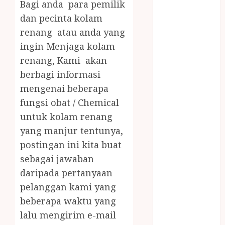
Bagi anda para pemilik
PRAMURUKTI
JUAL OBAT
dan pecinta kolam
PENJERNIH
renang atau anda yang
KOLAM JOGJA
ingin Menjaga kolam
JUAL
renang, Kami akan
PERALATAN
berbagi informasi
KOLAM
mengenai beberapa
RENANG
fungsi obat / Chemical
JOGJA
untuk kolam renang
JUAL WELID
DAUN NIPAH
yang manjur tentunya,
Kawat
postingan ini kita buat
Harmonika
sebagai jawaban
KERTAS
daripada pertanyaan
GESEK / ESEK
pelanggan kami yang
ESEK MOBIL
beberapa waktu yang
KONTRAKTOR
lalu mengirim e-mail
KOLAM