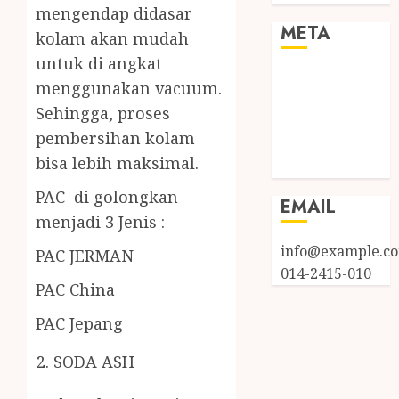
mengendap didasar
META
kolam akan mudah
untuk di angkat
Log in
menggunakan vacuum.
Entries feed
Sehingga, proses
Comments
pembersihan kolam
feed
bisa lebih maksimal.
WordPress.org
PAC di golongkan
EMAIL
menjadi 3 Jenis :
info@example.c
PAC JERMAN
014-2415-010
PAC China
PAC Jepang
SODA ASH