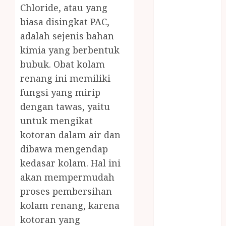
Chloride, atau yang
saung bambu
SNACK BOX
biasa disingkat PAC,
JOGJA
adalah sejenis bahan
SODA API
kimia yang berbentuk
TEBANG
bubuk. Obat kolam
POHON JOGJA
renang ini memiliki
TONGKAT
fungsi yang mirip
KAYU BUBUT
dengan tawas, yaitu
TONGKAT
untuk mengikat
KAYU
PRAMUKA
kotoran dalam air dan
TONGKAT
dibawa mengendap
KAYU TOYA
kedasar kolam. Hal ini
TONGKAT
akan mempermudah
PRAMUKA
proses pembersihan
TONGKAT
kolam renang, karena
SEKOLAH
kotoran yang
Uncategorized