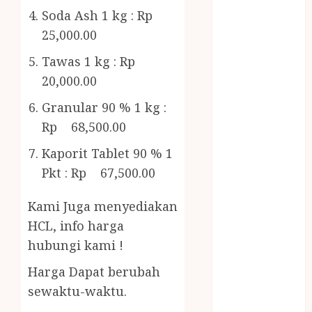
Gazebo
Soda Ash 1 kg : Rp
Bambu
25,000.00
Gazebo Kayu
Jasa Angkut
Tawas 1 kg : Rp
Jasa Buang
20,000.00
Puing
Granular 90 % 1 kg :
JASA
Rp 68,500.00
CLEANING
SERVICE
Kaporit Tablet 90 % 1
JASA
Pkt : Rp 67,500.00
KONTRUKSI
JOGJA
Kami Juga menyediakan
JASA
HCL, info harga
PERAWATAN
hubungi kami !
KOLAM
RENANG
Harga Dapat berubah
JOGJA
sewaktu-waktu.
JASA