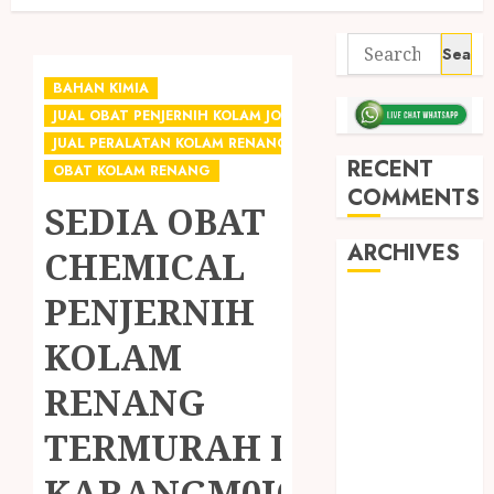
BAHAN KIMIA
JUAL OBAT PENJERNIH KOLAM JOGJA
JUAL PERALATAN KOLAM RENANG JOGJA
RECENT
OBAT KOLAM RENANG
COMMENTS
SEDIA OBAT
ARCHIVES
CHEMICAL
PENJERNIH
May 2026
December
KOLAM
2025
RENANG
March 2025
September
TERMURAH DI
2024
August 2024
KARANGM0JO