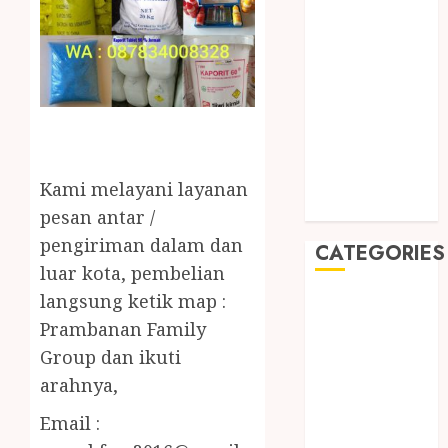
September
2019
August 2019
July 2019
May 2019
January 2019
November
2018
Kami melayani layanan
October 2018
pesan antar /
pengiriman dalam dan
CATEGORIES
luar kota, pembelian
langsung ketik map :
BADUT SULAP
ULTAH ANAK
Prambanan Family
BAHAN KIMIA
Group dan ikuti
BELAH KAYU
arahnya,
JOGJA
Email :
BERAS