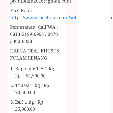
prambfam2016@gmail.com
ORGANIK
RMK
Face Book :
BERAS
https://www.facebook.com/solusiairkolamhija
PREMIUM
BIRO JASA
Pemesanan Call/WA :
STNK
0813-3199-0995 / 0878-
BIRO JASA
3400-8328
STNK JAWA
HARGA OBAT KHUSUS
TENGAH
KOLAM RENANG :
CELANA
SUNAT /
Kaporit 60 % 1 kg :
KHITAN
Rp 52,500.00
CELANA
SUNAT
Trussi 1 kg : Rp
KHITAN
70,500.00
SAMSON
PAC 1 kg : Rp
COUSTIC
SODA
25,000.00