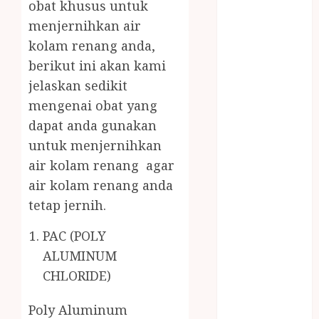
obat khusus untuk
BUMBU
menjernihkan air
MASAK
MINYAK
kolam renang anda,
WIJEN RMK
berikut ini akan kami
NASI
jelaskan sedikit
TUMPENG
mengenai obat yang
OBAT KIMIA
dapat anda gunakan
OBAT KOLAM
untuk menjernihkan
RENANG
air kolam renang agar
Omah Joglo
air kolam renang anda
PERAWAT
tetap jernih.
LANSIA
PIJAT BAYI
PAC (POLY
PRAMBANAN
ALUMINUM
Pintu Kayu
CHLORIDE)
PISAU DAPUR
RUMAH KAYU
Poly Aluminum
MURAH