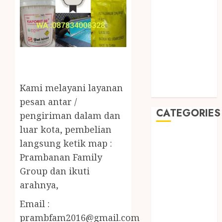
2019
August 2019
July 2019
May 2019
January 2019
November
2018
Kami melayani layanan
October 2018
pesan antar /
CATEGORIES
pengiriman dalam dan
luar kota, pembelian
BADUT SULAP
langsung ketik map :
ULTAH ANAK
Prambanan Family
BAHAN KIMIA
Group dan ikuti
BELAH KAYU
arahnya,
JOGJA
BERAS
Email :
ORGANIK
prambfam2016@gmail.com