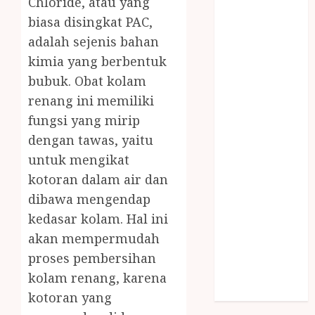
Chloride, atau yang
SNACK BOX
biasa disingkat PAC,
JOGJA
adalah sejenis bahan
SODA API
kimia yang berbentuk
TEBANG
bubuk. Obat kolam
POHON JOGJA
TONGKAT
renang ini memiliki
KAYU BUBUT
fungsi yang mirip
TONGKAT
dengan tawas, yaitu
KAYU
untuk mengikat
PRAMUKA
kotoran dalam air dan
TONGKAT
dibawa mengendap
KAYU TOYA
kedasar kolam. Hal ini
TONGKAT
akan mempermudah
PRAMUKA
TONGKAT
proses pembersihan
SEKOLAH
kolam renang, karena
Uncategorized
kotoran yang