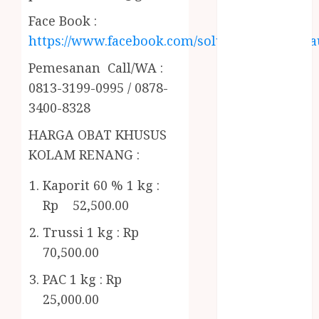
RMK
Face Book :
BERAS
PREMIUM
https://www.facebook.com/solusiairkolamhija
BIRO JASA
Pemesanan Call/WA :
STNK
0813-3199-0995 / 0878-
BIRO JASA
3400-8328
STNK JAWA
TENGAH
HARGA OBAT KHUSUS
CELANA
KOLAM RENANG :
SUNAT /
KHITAN
Kaporit 60 % 1 kg :
CELANA
Rp 52,500.00
SUNAT
Trussi 1 kg : Rp
KHITAN
70,500.00
SAMSON
COUSTIC
PAC 1 kg : Rp
SODA
25,000.00
Gazebo