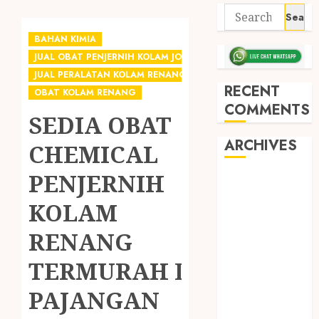
BAHAN KIMIA
JUAL OBAT PENJERNIH KOLAM JOGJA
JUAL PERALATAN KOLAM RENANG JOGJA
RECENT
OBAT KOLAM RENANG
COMMENTS
SEDIA OBAT
ARCHIVES
CHEMICAL
PENJERNIH
May 2026
December
KOLAM
2025
RENANG
March 2025
September
TERMURAH DI
2024
August 2024
PAJANGAN
February 2024