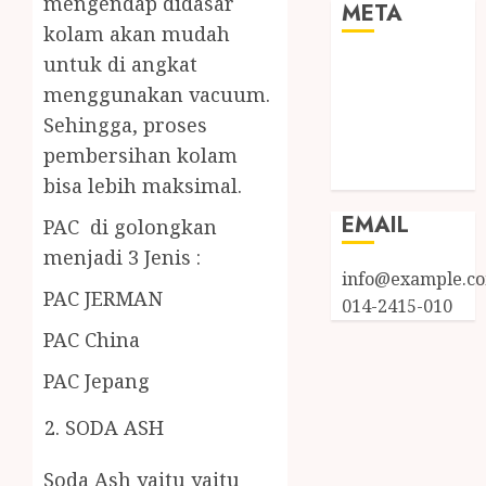
mengendap didasar
META
kolam akan mudah
untuk di angkat
Log in
menggunakan vacuum.
Entries feed
Comments
Sehingga, proses
feed
pembersihan kolam
WordPress.org
bisa lebih maksimal.
EMAIL
PAC di golongkan
menjadi 3 Jenis :
info@example.c
PAC JERMAN
014-2415-010
PAC China
PAC Jepang
SODA ASH
Soda Ash yaitu yaitu