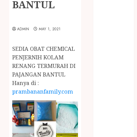
BANTUL
January 2024
December
2023
April 2023
ADMIN
MAY 1, 2021
March 2023
February 2023
December
SEDIA OBAT CHEMICAL
2021
PENJERNIH KOLAM
June 2021
RENANG TERMURAH DI
May 2021
PAJANGAN BANTUL
April 2021
Hanya di :
August 2020
prambananfamily.com
February 2020
January 2020
November
2019
October 2019
September