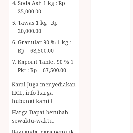
Bambu
Soda Ash 1 kg : Rp
Gazebo Kayu
25,000.00
Jasa Angkut
Tawas 1 kg : Rp
Jasa Buang
20,000.00
Puing
JASA
Granular 90 % 1 kg :
CLEANING
Rp 68,500.00
SERVICE
JASA
Kaporit Tablet 90 % 1
KONTRUKSI
Pkt : Rp 67,500.00
JOGJA
JASA
Kami Juga menyediakan
PERAWATAN
HCL, info harga
KOLAM
hubungi kami !
RENANG
Harga Dapat berubah
JOGJA
sewaktu-waktu.
JASA
PRAMURUKTI
Bagi anda para pemilik