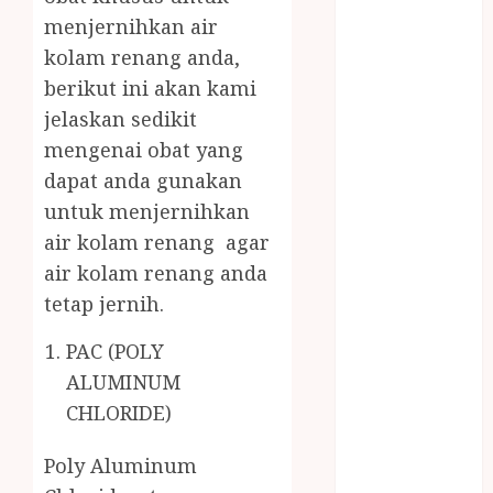
MASAK
menjernihkan air
MINYAK
kolam renang anda,
WIJEN RMK
berikut ini akan kami
NASI
jelaskan sedikit
TUMPENG
mengenai obat yang
OBAT KIMIA
OBAT KOLAM
dapat anda gunakan
RENANG
untuk menjernihkan
Omah Joglo
air kolam renang agar
PERAWAT
air kolam renang anda
LANSIA
tetap jernih.
PIJAT BAYI
PRAMBANAN
PAC (POLY
Pintu Kayu
ALUMINUM
PISAU DAPUR
CHLORIDE)
RUMAH KAYU
MURAH
Poly Aluminum
saung bambu