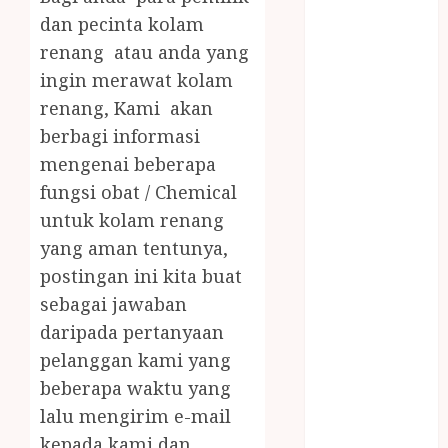
JUAL OBAT
dan pecinta kolam
PENJERNIH
renang atau anda yang
KOLAM JOGJA
ingin merawat kolam
JUAL
renang, Kami akan
PERALATAN
KOLAM
berbagi informasi
RENANG
mengenai beberapa
JOGJA
fungsi obat / Chemical
JUAL WELID
untuk kolam renang
DAUN NIPAH
yang aman tentunya,
Kawat
postingan ini kita buat
Harmonika
sebagai jawaban
KERTAS
daripada pertanyaan
GESEK / ESEK
ESEK MOBIL
pelanggan kami yang
KONTRAKTOR
beberapa waktu yang
KOLAM
lalu mengirim e-mail
RENANG
kepada kami dan