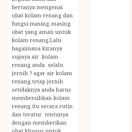
JOGJA
bertanya mengenai
LAYANAN
obat kolam renang dan
PIJAT BAYI
fungsi masing-masing
PANGGILAN
obat yang aman untuk
LAYANAN
kolam renang.Lalu
PIJAT URUT
PANGGILAN
bagaimana kiranya
Lisplang Kayu
supaya air kolam
Ukir
renang anda selalu
LOKER
jernih ? agar air kolam
PRAMURUKTI
renang tetap jernih
LOWONGAN
setidaknya anda harus
KERJA JOGJA
membersihkan kolam
MC ULTAH
renang itu secara rutin
ANAK
MINYAK
dan teratur tentunya
WIJEN
dengan memberikan
BUMBU
obat khusus untuk