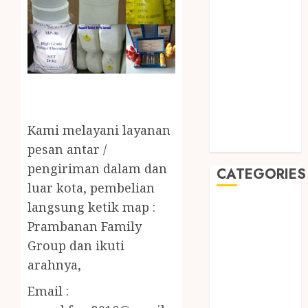
September
2019
August 2019
July 2019
May 2019
January 2019
November
2018
Kami melayani layanan
October 2018
pesan antar /
pengiriman dalam dan
CATEGORIES
luar kota, pembelian
langsung ketik map :
BADUT SULAP
ULTAH ANAK
Prambanan Family
BAHAN KIMIA
Group dan ikuti
BELAH KAYU
arahnya,
JOGJA
Email :
BERAS