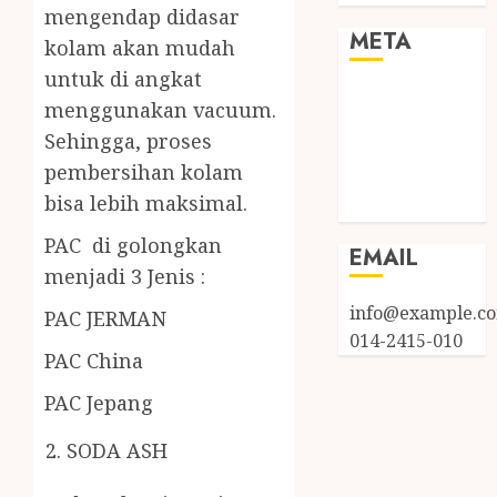
mengendap didasar
META
kolam akan mudah
untuk di angkat
Log in
menggunakan vacuum.
Entries feed
Sehingga, proses
Comments
pembersihan kolam
feed
bisa lebih maksimal.
WordPress.org
PAC di golongkan
EMAIL
menjadi 3 Jenis :
info@example.c
PAC JERMAN
014-2415-010
PAC China
PAC Jepang
SODA ASH