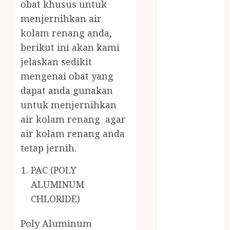
obat khusus untuk
BUMBU
menjernihkan air
MASAK
MINYAK
kolam renang anda,
WIJEN RMK
berikut ini akan kami
NASI
jelaskan sedikit
TUMPENG
mengenai obat yang
OBAT KIMIA
dapat anda gunakan
OBAT KOLAM
untuk menjernihkan
RENANG
air kolam renang agar
Omah Joglo
air kolam renang anda
PERAWAT
tetap jernih.
LANSIA
PIJAT BAYI
PAC (POLY
PRAMBANAN
ALUMINUM
Pintu Kayu
CHLORIDE)
PISAU DAPUR
RUMAH KAYU
Poly Aluminum
MURAH