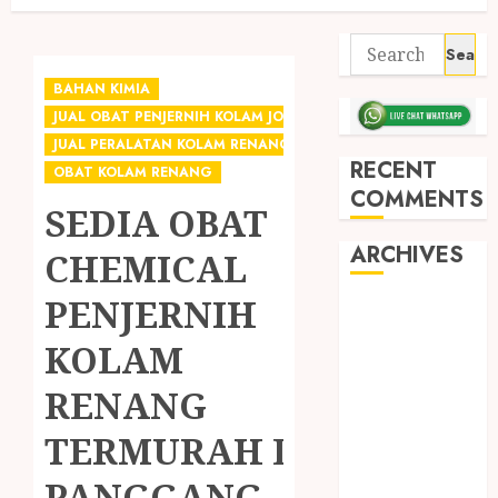
BAHAN KIMIA
JUAL OBAT PENJERNIH KOLAM JOGJA
JUAL PERALATAN KOLAM RENANG JOGJA
RECENT
OBAT KOLAM RENANG
COMMENTS
SEDIA OBAT
ARCHIVES
CHEMICAL
PENJERNIH
May 2026
December
KOLAM
2025
RENANG
March 2025
September
TERMURAH DI
2024
August 2024
PANGGANG