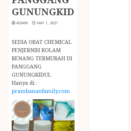
February 2024
GUNUNGKIDUL
January 2024
December
ADMIN
MAY 1, 2021
2023
April 2023
March 2023
SEDIA OBAT CHEMICAL
February 2023
PENJERNIH KOLAM
December
RENANG TERMURAH DI
2021
PANGGANG
June 2021
GUNUNGKIDUL
May 2021
April 2021
Hanya di :
August 2020
prambananfamily.com
February 2020
January 2020
November
2019
October 2019