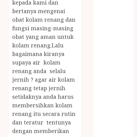
kepada kami dan
RENANG
bertanya mengenai
JOGJA
LAYANAN
obat kolam renang dan
PIJAT BAYI
fungsi masing-masing
PANGGILAN
obat yang aman untuk
LAYANAN
kolam renang.Lalu
PIJAT URUT
bagaimana kiranya
PANGGILAN
supaya air kolam
Lisplang Kayu
renang anda selalu
Ukir
jernih ? agar air kolam
LOKER
PRAMURUKTI
renang tetap jernih
LOWONGAN
setidaknya anda harus
KERJA JOGJA
membersihkan kolam
MC ULTAH
renang itu secara rutin
ANAK
dan teratur tentunya
MINYAK
dengan memberikan
WIJEN