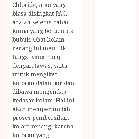
Chloride, atau yang
saung bambu
SNACK BOX
biasa disingkat PAC,
JOGJA
adalah sejenis bahan
SODA API
kimia yang berbentuk
TEBANG
bubuk. Obat kolam
POHON JOGJA
renang ini memiliki
TONGKAT
fungsi yang mirip
KAYU BUBUT
dengan tawas, yaitu
TONGKAT
untuk mengikat
KAYU
PRAMUKA
kotoran dalam air dan
TONGKAT
dibawa mengendap
KAYU TOYA
kedasar kolam. Hal ini
TONGKAT
akan mempermudah
PRAMUKA
proses pembersihan
TONGKAT
kolam renang, karena
SEKOLAH
kotoran yang
Uncategorized