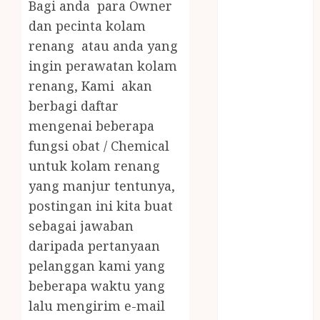
Bagi anda para Owner
PRAMURUKTI
JUAL OBAT
dan pecinta kolam
PENJERNIH
renang atau anda yang
KOLAM JOGJA
ingin perawatan kolam
JUAL
renang, Kami akan
PERALATAN
berbagi daftar
KOLAM
mengenai beberapa
RENANG
fungsi obat / Chemical
JOGJA
untuk kolam renang
JUAL WELID
DAUN NIPAH
yang manjur tentunya,
Kawat
postingan ini kita buat
Harmonika
sebagai jawaban
KERTAS
daripada pertanyaan
GESEK / ESEK
pelanggan kami yang
ESEK MOBIL
beberapa waktu yang
KONTRAKTOR
lalu mengirim e-mail
KOLAM