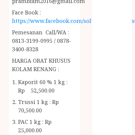
prambfam2016@gmail.com
ORGANIK
RMK
Face Book :
BERAS
https://www.facebook.com/solusiairkolamhija
PREMIUM
BIRO JASA
Pemesanan Call/WA :
STNK
0813-3199-0995 / 0878-
BIRO JASA
3400-8328
STNK JAWA
HARGA OBAT KHUSUS
TENGAH
KOLAM RENANG :
CELANA
SUNAT /
Kaporit 60 % 1 kg :
KHITAN
Rp 52,500.00
CELANA
SUNAT
Trussi 1 kg : Rp
KHITAN
70,500.00
SAMSON
PAC 1 kg : Rp
COUSTIC
SODA
25,000.00