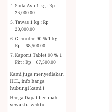
Gazebo
Soda Ash 1 kg : Rp
Bambu
25,000.00
Gazebo Kayu
Jasa Angkut
Tawas 1 kg : Rp
Jasa Buang
20,000.00
Puing
Granular 90 % 1 kg :
JASA
Rp 68,500.00
CLEANING
SERVICE
Kaporit Tablet 90 % 1
JASA
Pkt : Rp 67,500.00
KONTRUKSI
JOGJA
Kami Juga menyediakan
JASA
HCL, info harga
PERAWATAN
hubungi kami !
KOLAM
RENANG
Harga Dapat berubah
JOGJA
sewaktu-waktu.
JASA